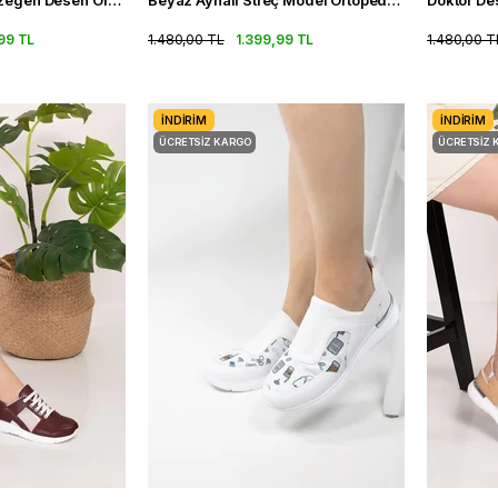
Lacivert Beyaz Gezegen Desen Ortopedik Spor Ayakkabı Kadın Sneakers
Beyaz Aynalı Streç Model Ortopedik Spor Ayakkabı Kadın Sneakers
99 TL
1.480,00 TL
1.399,99 TL
1.480,00 T
İNDIRIM
İNDIRIM
ÜCRETSIZ KARGO
ÜCRETSIZ 