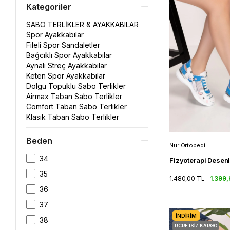
Kategoriler
SABO TERLİKLER & AYAKKABILAR
Spor Ayakkabılar
Fileli Spor Sandaletler
Bağcıklı Spor Ayakkabılar
Aynalı Streç Ayakkabılar
Keten Spor Ayakkabılar
Dolgu Topuklu Sabo Terlikler
Airmax Taban Sabo Terlikler
Comfort Taban Sabo Terlikler
Klasik Taban Sabo Terlikler
Beden
Nur Ortopedi
34
35
1.480,00 TL
1.399,
36
37
İNDIRIM
38
ÜCRETSIZ KARGO