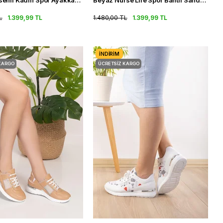
Doktor Desenli Kadın Spor Ayakkabı Fileli Ortopedik Spor Sandalet
Beyaz Nurse Life Spor Bantlı Sandalet Ortopedik Kadın Sneakers
L
1.399,99 TL
1.480,00 TL
1.399,99 TL
İNDIRIM
KARGO
ÜCRETSIZ KARGO