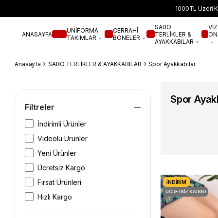
1000TL Üzeri K
SABO
VİZ
ÜNİFORMA
CERRAHİ
ANASAYFA
TERLİKLER &
ÖN
TAKIMLAR
BONELER
AYAKKABILAR
Anasayfa
SABO TERLİKLER & AYAKKABILAR
Spor Ayakkabılar
Spor Ayak
Filtreler
İndirimli Ürünler
Videolu Ürünler
Yeni Ürünler
Ücretsiz Kargo
Fırsat Ürünleri
İNDIRIM
ÜCRETSIZ KARGO
Hızlı Kargo