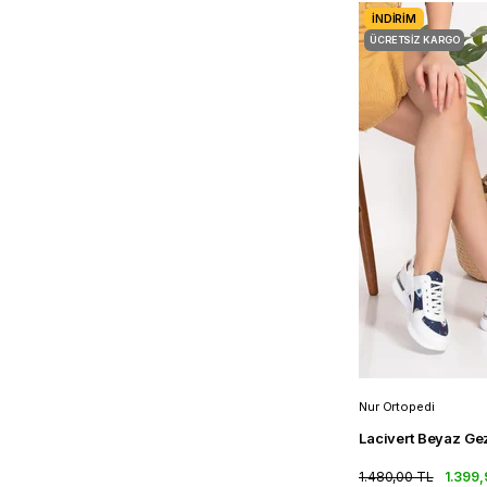
İNDIRIM
ÜCRETSIZ KARGO
Nur Ortopedi
1.480,00 TL
1.399,