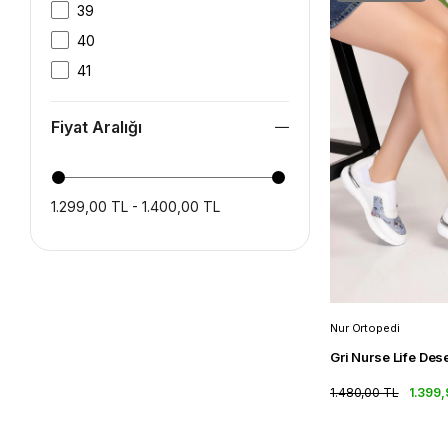
39
40
41
Fiyat Aralığı
1.299,00 TL - 1.400,00 TL
Nur Ortopedi
1.480,00 TL
1.399,