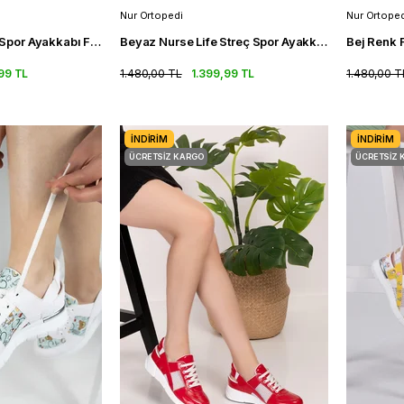
Nur Ortopedi
Nur Ortoped
Bordo Renk Kadın Spor Ayakkabı Fileli Ortopedik Spor Sandalet
Beyaz Nurse Life Streç Spor Ayakkabı Ortopedik Kadın Sneakers
99 TL
1.480,00 TL
1.399,99 TL
1.480,00 T
İNDIRIM
İNDIRIM
ÜCRETSIZ KARGO
ÜCRETSIZ 