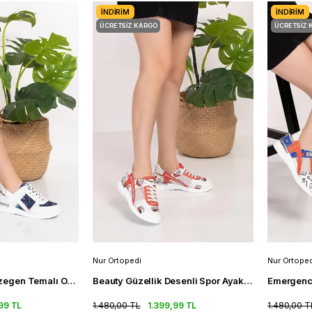
İNDIRIM
İNDIRIM
ÜCRETSIZ KARGO
ÜCRETSIZ 
Nur Ortopedi
Nur Ortoped
Lacivert Beyaz Gezegen Temalı Ortopedik Spor Sandalet Kadın Snearkers
Beauty Güzellik Desenli Spor Ayakkabı Fileli Ortopedik Spor Sandalet
99 TL
1.480,00 TL
1.399,99 TL
1.480,00 T