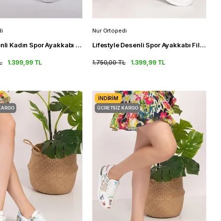
i
Nur Ortopedi
Kids Desenli Kadın Spor Ayakkabı Fileli Ortopedik Spor Sandalet
Lifestyle Desenli Spor Ayakkabı Fileli Ortopedik Spor Sandalet
L
1.399,99 TL
1.750,00 TL
1.399,99 TL
İNDIRIM
KARGO
ÜCRETSIZ KARGO