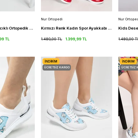
Nur Ortopedi
Nur Ortoped
Ayıcık Desenli Bağcıklı Ortopedik Spor Sandalet Kadın Sneakers
Kırmızı Renk Kadın Spor Ayakkabı Fileli Ortopedik Spor Sandalet
99 TL
1.480,00 TL
1.399,99 TL
1.480,00 T
İNDIRIM
İNDIRIM
ÜCRETSIZ KARGO
ÜCRETSIZ 