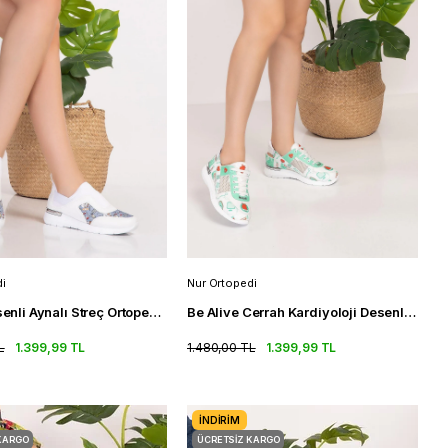
i
Nur Ortopedi
Ayıcık Desenli Aynalı Streç Ortopedik Spor Ayakkabı Kadın Sneakers
Be Alive Cerrah Kardiyoloji Desenli Fileli Ortopedik Spor Sandalet
L
1.399,99 TL
1.480,00 TL
1.399,99 TL
İNDIRIM
KARGO
ÜCRETSIZ KARGO