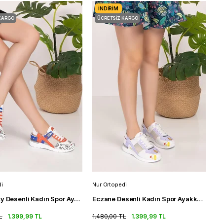
İNDIRIM
KARGO
ÜCRETSIZ KARGO
i
Nur Ortopedi
Emergency Desenli Kadın Spor Ayakkabı Fileli Ortopedik Spor Sandalet
Eczane Desenli Kadın Spor Ayakkabı Fileli Ortopedik Spor Sandalet
L
1.399,99 TL
1.480,00 TL
1.399,99 TL