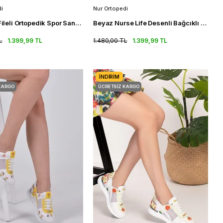
i
Nur Ortopedi
Bej Renk Fileli Ortopedik Spor Sandalet Kadın Ortpedik Sneakers
Beyaz Nurse Life Desenli Bağcıklı Ortopedik Kadın Spor Sandalet
L
1.399,99 TL
1.480,00 TL
1.399,99 TL
İNDIRIM
KARGO
ÜCRETSIZ KARGO