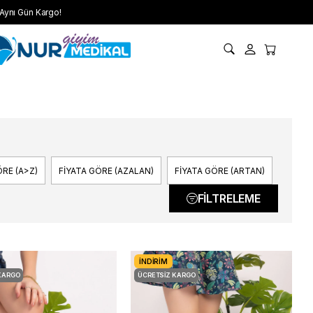
Aynı Gün Kargo!
RE (A>Z)
FIYATA GÖRE (AZALAN)
FIYATA GÖRE (ARTAN)
FILTRELEME
İNDIRIM
KARGO
ÜCRETSIZ KARGO