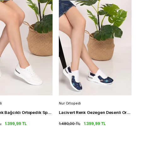
i
Nur Ortopedi
Beyaz Renk Bağcıklı Ortopedik Spor Sandalet Kadın Snearkers
Lacivert Renk Gezegen Desenli Ortopedik Kadın Streç Spor Ayakkabı
L
1.399,99 TL
1.480,00 TL
1.399,99 TL