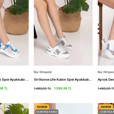
Nur Ortopedi
Nur Ortoped
Fizyoterapi Desenli Spor Ayakkabı Fileli Ortopedik Spor Sandalet
Gri Nurse Life Kadın Spor Ayakkabı Fileli Ortopedik Spor Sandalet
99 TL
1.480,00 TL
1.399,99 TL
1.480,00 T
İNDIRIM
İNDIRIM
ÜCRETSIZ KARGO
ÜCRETSIZ 