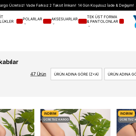
argo Ücretsiz! Vade Farksız 2 Taksit İmkanı! 14 Gün Koşulsuz İade & Değişim! 
İT
TEK ÜST FORMA
POLARLAR
AKSESUARLAR
LÜKLER
& PANTOLONLAR
kabılar
47 Ürün
ÜRÜN ADINA GÖRE (Z<A)
ÜRÜN ADINA GÖ
İNDIRIM
İNDIRIM
ÜCRETSIZ KARGO
ÜCRETSIZ 