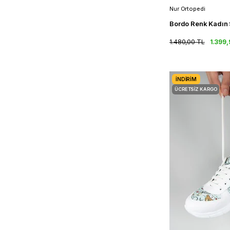
Nur Ortopedi
1.480,00 TL
1.399,
İNDIRIM
ÜCRETSIZ KARGO