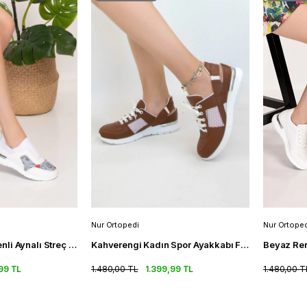
Nur Ortopedi
Nur Ortoped
Gri Nurse Life Desenli Aynalı Streç Ortopedik Spor Ayakkabı Sneakers
Kahverengi Kadın Spor Ayakkabı Fileli Ortopedik Spor Sandalet
99 TL
1.480,00 TL
1.399,99 TL
1.480,00 T