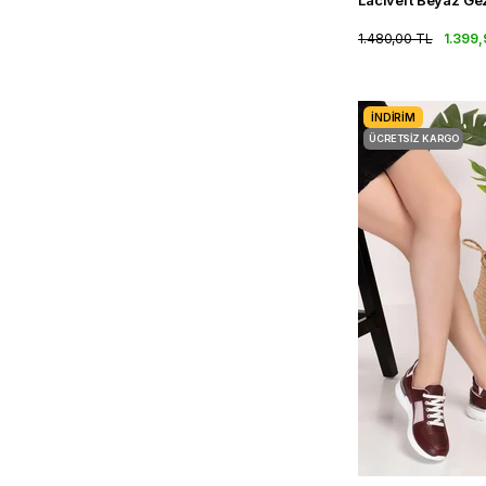
1.480,00 TL
1.399,
İNDIRIM
ÜCRETSIZ KARGO