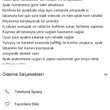
Ayak numaranıza göre satın almalısınız.
Konforlu bir ayakkabı olup aynı zamanda ortopedik iç
tabanıyla tüm gün size eşlik edecek ve hem şıklık hem rahatlık
ihtiyacınızı karşılayacak bir üründür.
İç tabanı yumuşak ve rahat bir kullanım sunar, terletme yapmaz.
Kaymaz alt tabanıyla yere sağlam basmanızı sağlar.
Uzun süre ayakta kalanlar için rahatlık sağlar
Yürüyüş ve hareket sırasında hafifliği ile konfor oluşturur, ayak
tabanının her kısmını kavrayarak
ortopedik destek verir.
Ayak anatomisine uygun iç yapısı sayesinde gün boyu rahat
kullanım sağlar.
Spor ayakkabılar asla makinede yıkanmamalı veya
Ödeme Seçenekleri
kurutulmamalıdır; bu, yapılarının bütünlüğünü bozar.
Telefonla Sipariş
Favorilere Ekle