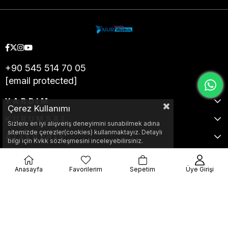
+90 545 514 70 05
[email protected]
YARDIM
Çerez Kullanımı
KURUMSAL
Sizlere en iyi alışveriş deneyimini sunabilmek adına
sitemizde çerezler(cookies) kullanmaktayız. Detaylı
ALIŞVERİŞ
bilgi için Kvkk sözleşmesini inceleyebilirsiniz.
Anasayfa
Favorilerim
Sepetim
Üye Girişi