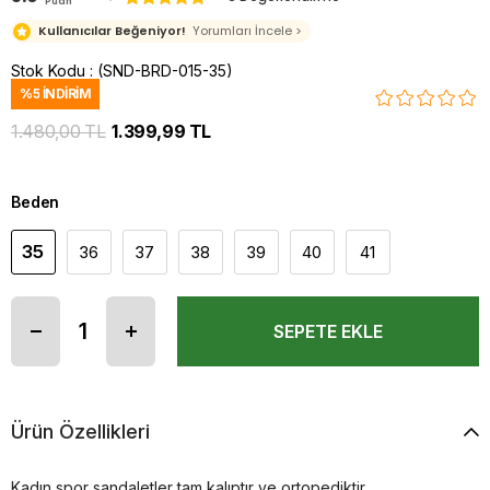
Puan
Kullanıcılar Beğeniyor!
Yorumları İncele >
Stok Kodu
(SND-BRD-015-35)
%
5
İNDIRIM
1.480,00 TL
1.399,99 TL
Beden
35
36
37
38
39
40
41
Ürün Özellikleri
Kadın spor sandaletler tam kalıptır ve ortopediktir.