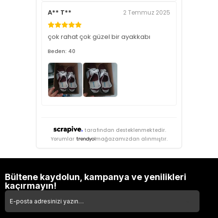
A** T**
2 Temmuz 2025
çok rahat çok güzel bir ayakkabı
Beden: 40
tarafından desteklenmektedir.
Yorumlar
mağazamızdan alınmıştır.
Bültene kaydolun, kampanya ve yenilikleri
kaçırmayın!