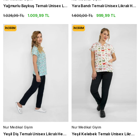
Yağmurlu Baykuş Temalı Unisex Likralı Hemşire Forması Takımı Scrubs
Yara Bandı Temalı Unisex Likralı Hemşire Üniforma Takımı Scrubs
1.026,99 TL
1.009,99 TL
1.600,00 TL
999,99 TL
İNDIRIM
İNDIRIM
Nur Medikal Giyim
Nur Medikal Giyim
Yeşil Diş Temalı Unisex Likralı Hemşire Üniforması Takımı Scrubs
Yeşil Kelebek Temalı Unisex Likralı Hemşire Üniforması Takımı Scrubs