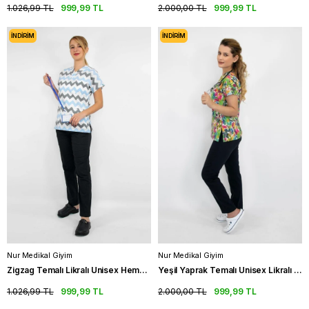
1.026,99 TL
999,99 TL
2.000,00 TL
999,99 TL
İNDIRIM
İNDIRIM
Nur Medikal Giyim
Nur Medikal Giyim
Zigzag Temalı Likralı Unisex Hemşire Üniforması Takımı Doktor Scrubs
Yeşil Yaprak Temalı Unisex Likralı Hemşire Forma Takımı Doktor Scrubs
1.026,99 TL
999,99 TL
2.000,00 TL
999,99 TL