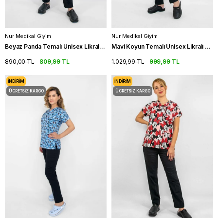
Nur Medikal Giyim
Nur Medikal Giyim
Beyaz Panda Temalı Unisex Likralı Hemşire Üniforma Takım Scrubs
Mavi Koyun Temalı Unisex Likralı Hemşire Üniforma Takım Doktor Scrubs
890,00 TL
809,99 TL
1.029,99 TL
999,99 TL
İNDIRIM
İNDIRIM
ÜCRETSIZ KARGO
ÜCRETSIZ KARGO