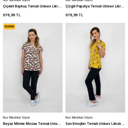
Nur Medikal Giyim
Nur Medikal Giyim
Çiçekli Baykuş Temalı Unisex Likralı Veteriner Cerrahi Takım Scrubs
Çizgili Papatya Temalı Unisex Likralı Hastane Üniforması Hekim Scrubs
976,99 TL
976,99 TL
İNDIRIM
Nur Medikal Giyim
Nur Medikal Giyim
Beyaz Minnie Mouse Temalı Unisex Likralı Hastane Üniforması Scrubs
Sarı Emojiler Temalı Unisex Likralı Hastane Üniforması İntörn Scrubs