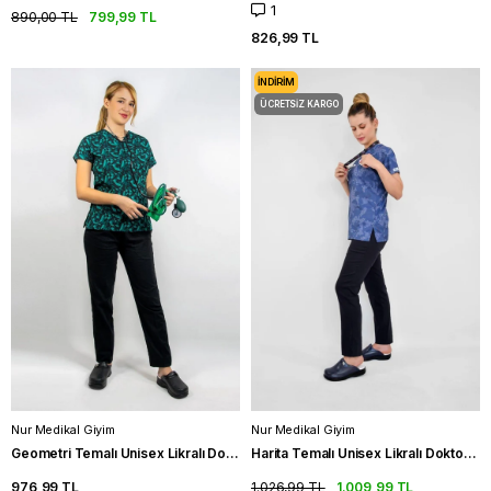
1
890,00 TL
799,99 TL
826,99 TL
İNDIRIM
ÜCRETSIZ KARGO
Nur Medikal Giyim
Nur Medikal Giyim
Geometri Temalı Unisex Likralı Doktor Üniforma Takımı Hemşire Scrubs
Harita Temalı Unisex Likralı Doktor Üniforma Takımı Hemşire Scrubs
976,99 TL
1.026,99 TL
1.009,99 TL