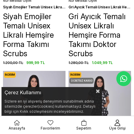
Nur Medikal Giyim
Nur Medikal Giyim
Siyah Emojiler Temalı Unisex Likralı Hemşire Forma Takımı Scrubs
Gri Ayıcık Temalı Unisex Likralı Hemşire Forma Takımı Doktor Scrubs
Siyah Emojiler
Gri Ayıcık Temalı
Temalı Unisex
Unisex Likralı
Likralı Hemşire
Hemşire Forma
Forma Takımı
Takımı Doktor
Scrubs
Scrubs
1.200,00 TL
999,99 TL
1.280,00 TL
1.049,99 TL
İNDIRIM
İNDIRIM
ÜCRETSIZ KARGO
Çerez Kullanımı
Sizlere en iyi alışveriş deneyimini sunabilmek adına
sitemizde çerezler(cookies) kullanmaktayız. Detaylı
bilgi için Kvkk sözleşmesini inceleyebilirsiniz.
Anasayfa
Favorilerim
Sepetim
Üye Girişi