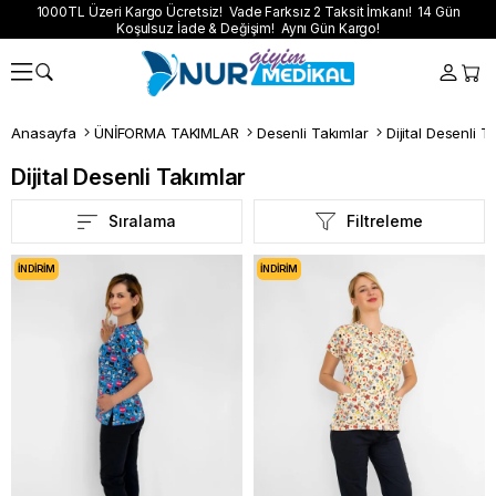
1000TL Üzeri Kargo Ücretsiz! Vade Farksız 2 Taksit İmkanı! 14 Gün
Koşulsuz İade & Değişim! Aynı Gün Kargo!
Anasayfa
ÜNİFORMA TAKIMLAR
Desenli Takımlar
Dijital Desenli T
Dijital Desenli Takımlar
Sıralama
Filtreleme
İNDIRIM
İNDIRIM