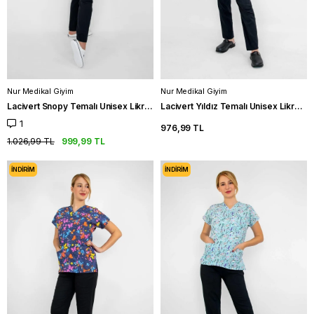
Nur Medikal Giyim
Nur Medikal Giyim
Lacivert Snopy Temalı Unisex Likralı Hemşire Üniforma Takım Scrubs
Lacivert Yıldız Temalı Unisex Likralı Hemşire Üniforma Takım Scrubs
1
976,99 TL
1.026,99 TL
999,99 TL
İNDIRIM
İNDIRIM