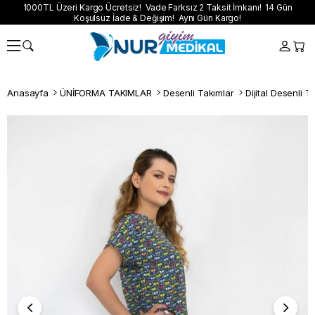
1000TL Üzeri Kargo Ücretsiz! Vade Farksız 2 Taksit İmkanı! 14 Gün
Koşulsuz İade & Değişim! Aynı Gün Kargo!
Anasayfa
ÜNİFORMA TAKIMLAR
Desenli Takımlar
Dijital Desenli T