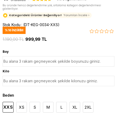
Ortalaması
Bu üründe henüz değerlendirme yok, ortalama kategori değerlendirmesi
gösteriliyor.
Kategorideki Ürünler Beğeniliyor!
Yorumları İncele >
Stok Kodu
(DT-KEG-0034-XXS)
%
16
İNDIRIM
1.190,00 TL
999,99 TL
Boy
Kilo
Beden
XXS
XS
S
M
L
XL
2XL