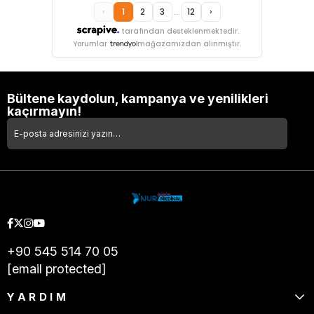
‹
1
2
3
...
12
›
tarafından desteklenmektedir.
Yorumlar
mağazamızdan alınmıştır.
Bültene kaydolun, kampanya ve yenilikleri
kaçırmayın!
+90 545 514 70 05
[email protected]
YARDIM