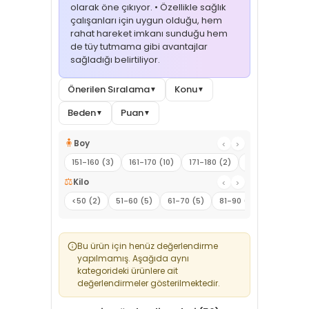
olarak öne çıkıyor. • Özellikle sağlık
çalışanları için uygun olduğu, hem
rahat hareket imkanı sunduğu hem
de tüy tutmama gibi avantajlar
sağladığı belirtiliyor.
Önerilen Sıralama
Konu
▼
▼
Beden
Puan
▼
▼
🧍
Boy
‹
›
151-160 (3)
161-170 (10)
171-180 (2)
181-190 (1)
⚖️
Kilo
‹
›
<50 (2)
51-60 (5)
61-70 (5)
81-90 (2)
91-100 (1)
Bu ürün için henüz değerlendirme
yapılmamış. Aşağıda aynı
kategorideki ürünlere ait
değerlendirmeler gösterilmektedir.