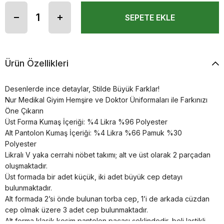
Ürün Özellikleri
Desenlerde ince detaylar, Stilde Büyük Farklar!
Nur Medikal Giyim Hemşire ve Doktor Üniformaları ile Farkınızı
Öne Çıkarın
Üst Forma Kumaş İçeriği: %4 Likra %96 Polyester
Alt Pantolon Kumaş İçeriği: %4 Likra %66 Pamuk %30
Polyester
Likralı V yaka cerrahi nöbet takımı; alt ve üst olarak 2 parçadan
oluşmaktadır.
Üst formada bir adet küçük, iki adet büyük cep detayı
bulunmaktadır.
Alt formada 2’si önde bulunan torba cep, 1’i de arkada cüzdan
cep olmak üzere 3 adet cep bulunmaktadır.
Alt forma klasik kesim pantolon paçası şeklindedir, beli lastikli