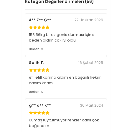
Kategori Değerlendirmeleri (56)
A** Z** Ç**
27 Haziran 2026
158 56kg biraz genis durması için s
beden aldım cok iyi oldu
Beden: S
Salih T.
16 Şubat 2025
efil efill karıma aldım en başarılı hekim
canım karım
Beden: S
g** o** k**
30 Mart 2024
Kumaş tüy tutmuyor renkler canlı çok
beğendim