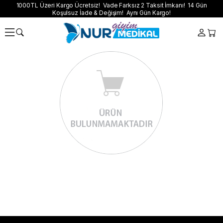
1000TL Üzeri Kargo Ücretsiz! Vade Farksız 2 Taksit İmkanı! 14 Gün
Koşulsuz İade & Değişim! Aynı Gün Kargo!