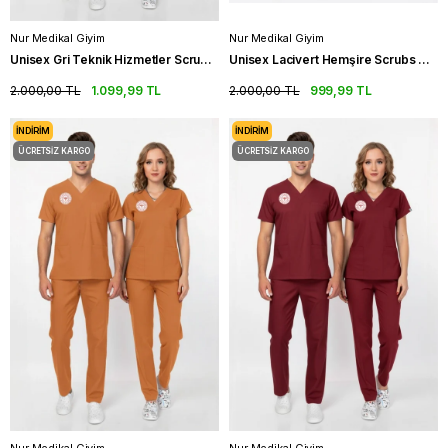
Nur Medikal Giyim
Nur Medikal Giyim
Unisex Gri Teknik Hizmetler Scrubs Üniforma Takım Neutral Gray (Sağlık Bakanlığı Yeni Yön.Uygun)
Unisex Lacivert Hemşire Scrubs Üniforma Takım Patriot Blue(Sağlık Bakanlığı Yeni Yönetmeliğe Uygun)
2.000,00 TL
1.099,99 TL
2.000,00 TL
999,99 TL
İNDIRIM
İNDIRIM
ÜCRETSIZ KARGO
ÜCRETSIZ KARGO