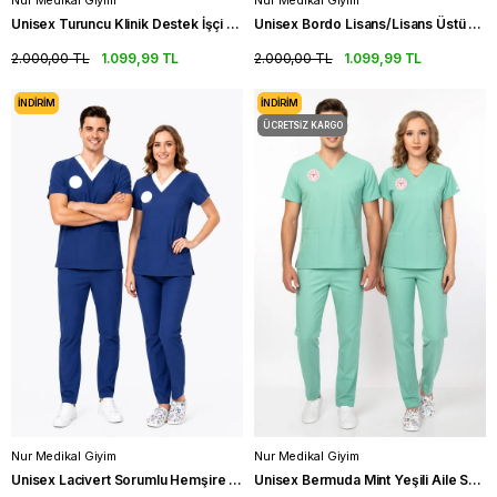
Nur Medikal Giyim
Nur Medikal Giyim
Unisex Turuncu Klinik Destek İşçi Kadrosu Scrubs Takım (Sağlık Bakanlığı Yeni Yönetmeliğe Uygun)
Unisex Bordo Lisans/Lisans Üstü Sağlık Meslek Mensupları Scrubs Takım (Sağlık Bak.Yeni Yön.Uygun)
2.000,00 TL
1.099,99 TL
2.000,00 TL
1.099,99 TL
İNDIRIM
İNDIRIM
ÜCRETSIZ KARGO
Nur Medikal Giyim
Nur Medikal Giyim
Unisex Lacivert Sorumlu Hemşire Scrubs Üniforma Takım Patriot Blue(Sağlık Bakanlığı Yeni Yön. Uygun)
Unisex Bermuda Mint Yeşili Aile Sağlığı Çalışanları Scrubs Üniforma Takım (Sağlık Bak. Yön. Uygun)