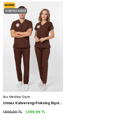
İNDIRIM
ÜCRETSIZ KARGO
Nur Medikal Giyim
Unisex Kahverengi Psikolog Biyolog Sosyolog Gerontolog Scrubs Üniforma Takım(Sağlık Bak.Yön.Uygun)
1.500,00 TL
1.099,99 TL