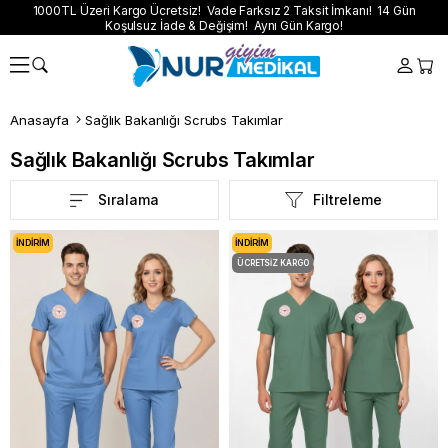
1000TL Üzeri Kargo Ücretsiz! Vade Farksız 2 Taksit İmkanı! 14 Gün
Koşulsuz İade & Değişim! Aynı Gün Kargo!
Anasayfa
Sağlık Bakanlığı Scrubs Takımlar
Sağlık Bakanlığı Scrubs Takımlar
Sıralama
Filtreleme
İNDIRIM
İNDIRIM
ÜCRETSIZ KARGO