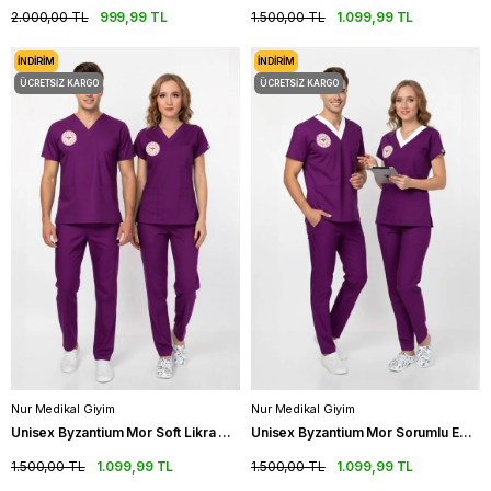
2.000,00 TL
999,99 TL
1.500,00 TL
1.099,99 TL
İNDIRIM
İNDIRIM
ÜCRETSIZ KARGO
ÜCRETSIZ KARGO
Nur Medikal Giyim
Nur Medikal Giyim
Unisex Byzantium Mor Soft Likra Scrubs Ebe Üniforma Takımı (Sağlık Bakanlığı Yeni Yönetmeliğe Uygun)
Unisex Byzantium Mor Sorumlu Ebe Scrubs Üniforma Takım (Sağlık Bakanlığı Yeni Yönetmeliğe Uygun)
1.500,00 TL
1.099,99 TL
1.500,00 TL
1.099,99 TL