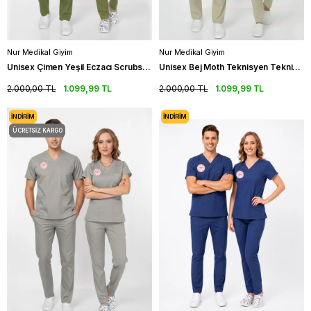
Nur Medikal Giyim
Nur Medikal Giyim
Unisex Çimen Yeşil Eczacı Scrubs Üniforma Takım Grasshopper(Sağlık Bakanlığı Yeni Yönetmeliğe Uygun)
Unisex Bej Moth Teknisyen Tekniker Tıbbı Sekreter Scrubs Üniforma Takım (Sağlık Bak.Yeni Yön.Uygun)
2.000,00 TL
1.099,99 TL
2.000,00 TL
1.099,99 TL
İNDIRIM
İNDIRIM
ÜCRETSIZ KARGO