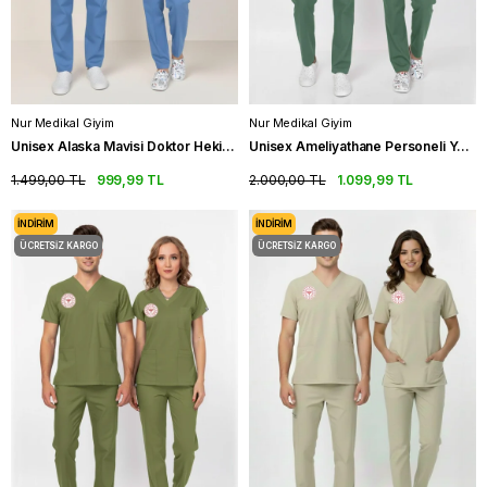
Nur Medikal Giyim
Nur Medikal Giyim
Unisex Alaska Mavisi Doktor Hekim Scrubs Takım (Sağlık Bakanlığı Yeni Yönetmeliğe Uygun)
Unisex Ameliyathane Personeli Yeşil Scrubs Üniforma Takım Frosty Spruce (Sağlık Bakanlığı Yeni Yönetmeliğe Uygun)
1.499,00 TL
999,99 TL
2.000,00 TL
1.099,99 TL
İNDIRIM
İNDIRIM
ÜCRETSIZ KARGO
ÜCRETSIZ KARGO