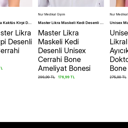
Nur Medikal Giyim
Nur Medikal
Unisex Master Likra Kaktüs Kirpi Desenli Hemşire Cerrahi Bone
Master Likra Maskeli Kedi Desenli Unisex Cerrahi Bone Ameliyat Bonesi
ster Likra
Master Likra
Unise
pi Desenli
Maskeli Kedi
Likra
errahi
Desenli Unisex
Ayıcı
Cerrahi Bone
Dokto
Ameliyat Bonesi
Bone
TL
299,99 TL
176,99 TL
275,00 TL