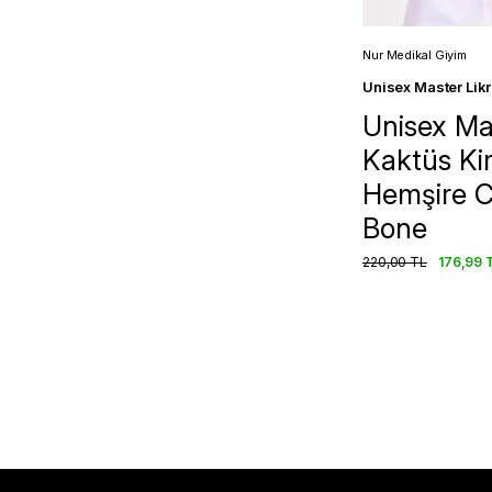
Nur Medikal Giyim
Unisex Ma
Kaktüs Kir
Hemşire C
Bone
220,00 TL
176,99 