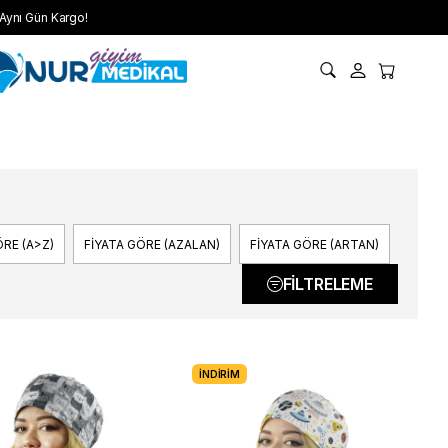
Aynı Gün Kargo!
RE (A>Z)
FIYATA GÖRE (AZALAN)
FIYATA GÖRE (ARTAN)
FILTRELEME
İNDIRIM