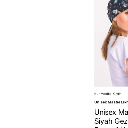
Nur Medikal Giyim
Unisex Ma
Siyah Ge