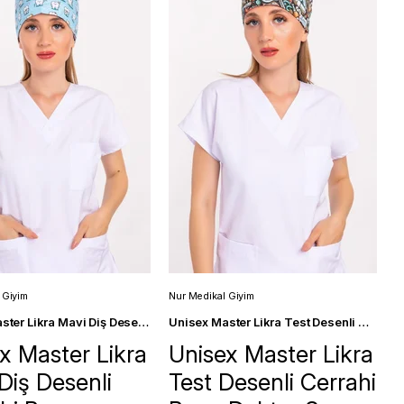
 Giyim
Nur Medikal Giyim
Unisex Master Likra Mavi Diş Desenli Cerrahi Bone Doktor Saç Bonesi
Unisex Master Likra Test Desenli Cerrahi Bone Doktor Saç Bonesi
x Master Likra
Unisex Master Likra
Diş Desenli
Test Desenli Cerrahi