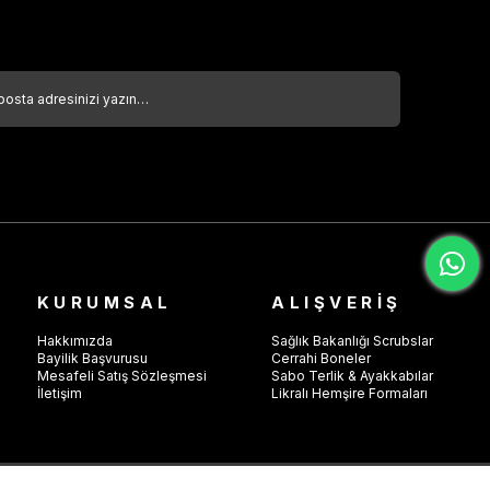
KURUMSAL
ALIŞVERİŞ
Hakkımızda
Sağlık Bakanlığı Scrubslar
Bayilik Başvurusu
Cerrahi Boneler
Mesafeli Satış Sözleşmesi
Sabo Terlik & Ayakkabılar
İletişim
Likralı Hemşire Formaları