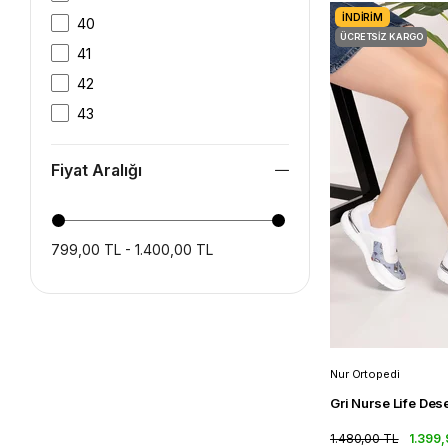
İNDIRIM
40
ÜCRETSIZ KARGO
41
42
43
Fiyat Aralığı
799,00 TL - 1.400,00 TL
Nur Ortopedi
1.480,00 TL
1.399,