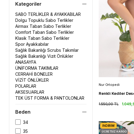
Kategoriler
SABO TERLİKLER & AYAKKABILAR
Dolgu Topuklu Sabo Terlikler
Airmax Taban Sabo Terlikler
Comfort Taban Sabo Terlikler
Klasik Taban Sabo Terlikler
Spor Ayakkabılar
Sağlık Bakanlığı Scrubs Takımlar
Sağlık Bakanlığı Vizit Önlükler
ANASAYFA
ÜNİFORMA TAKIMLAR
CERRAHİ BONELER
VİZİT ÖNLÜKLER
Nur Ortopedi
POLARLAR
AKSESUARLAR
TEK ÜST FORMA & PANTOLONLAR
1.550,00 TL
1.049,
Beden
34
İNDIRIM
35
ÜCRETSIZ KARGO