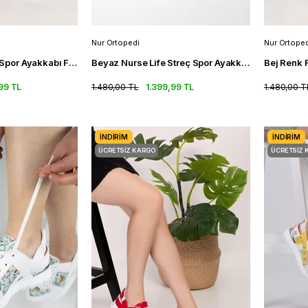
Nur Ortopedi
Nur Ortoped
Bordo Renk Kadın Spor Ayakkabı Fileli Ortopedik Spor Sandalet
Beyaz Nurse Life Streç Spor Ayakkabı Ortopedik Kadın Sneakers
99 TL
1.480,00 TL
1.399,99 TL
1.480,00 T
İNDIRIM
İNDIRIM
ÜCRETSIZ KARGO
ÜCRETSIZ 