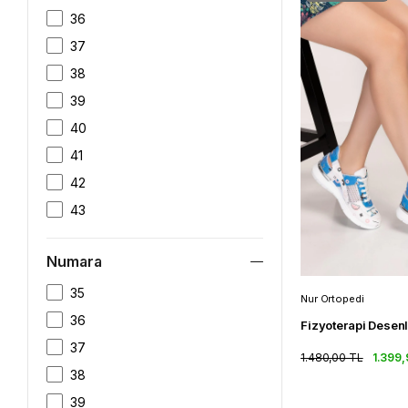
36
37
38
39
40
41
42
43
44
Numara
45
46
35
Nur Ortopedi
36
37
1.480,00 TL
1.399,
38
39