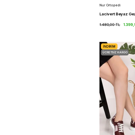
Nur Ortopedi
1.480,00 TL
1.399,
İNDIRIM
ÜCRETSIZ KARGO