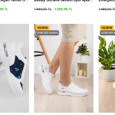
Lacivert Beyaz Gezegen Temalı Ortopedik Spor Sandalet Kadın Snearkers
Beauty Güzellik Desenli Spor Ayakkabı Fileli Ortopedik Spor Sandalet
99 TL
1.480,00 TL
1.399,99 TL
1.480,00 T
İNDIRIM
İNDIRIM
ÜCRETSIZ KARGO
ÜCRETSIZ 