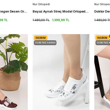
Nur Ortopedi
Nur Ortoped
Lacivert Beyaz Gezegen Desen Ortopedik Spor Ayakkabı Kadın Sneakers
Beyaz Aynalı Streç Model Ortopedik Spor Ayakkabı Kadın Sneakers
99 TL
1.480,00 TL
1.399,99 TL
1.480,00 T
İNDIRIM
İNDIRIM
ÜCRETSIZ KARGO
ÜCRETSIZ 