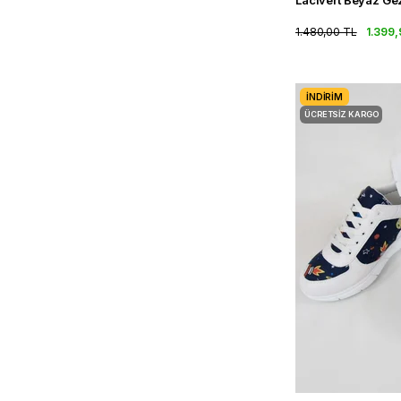
1.480,00 TL
1.399,
İNDIRIM
ÜCRETSIZ KARGO