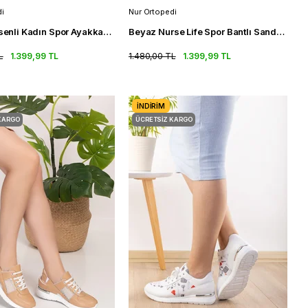
i
Nur Ortopedi
Doktor Desenli Kadın Spor Ayakkabı Fileli Ortopedik Spor Sandalet
Beyaz Nurse Life Spor Bantlı Sandalet Ortopedik Kadın Sneakers
L
1.399,99 TL
1.480,00 TL
1.399,99 TL
İNDIRIM
KARGO
ÜCRETSIZ KARGO