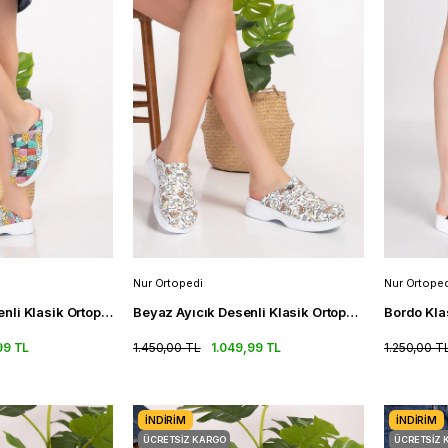
Nur Ortopedi
Nur Ortoped
Renkli Kediler Desenli Klasik Ortopedik Sabo Terlik Doktor Terliği
Beyaz Ayıcık Desenli Klasik Ortopedik Sabo Terlik Doktor Terliği
99 TL
1.450,00 TL
1.049,99 TL
1.250,00 T
İNDIRIM
İNDIRIM
ÜCRETSIZ KARGO
ÜCRETSIZ 