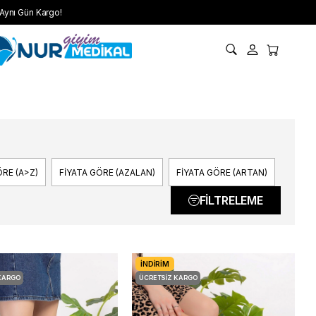
Aynı Gün Kargo!
RE (A>Z)
FIYATA GÖRE (AZALAN)
FIYATA GÖRE (ARTAN)
FILTRELEME
İNDIRIM
KARGO
ÜCRETSIZ KARGO