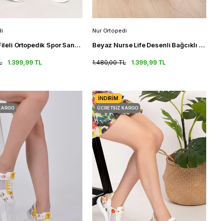
i
Nur Ortopedi
Bej Renk Fileli Ortopedik Spor Sandalet Kadın Ortpedik Sneakers
Beyaz Nurse Life Desenli Bağcıklı Ortopedik Kadın Spor Sandalet
L
1.399,99 TL
1.480,00 TL
1.399,99 TL
İNDIRIM
KARGO
ÜCRETSIZ KARGO