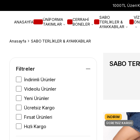
1000TL Üzeri K
SABO
VİZ
ÜNİFORMA
CERRAHİ
ANASAYFA
TERLİKLER &
ÖN
TAKIMLAR
BONELER
AYAKKABILAR
Anasayfa
SABO TERLİKLER & AYAKKABILAR
SABO TER
Filtreler
İndirimli Ürünler
Videolu Ürünler
Yeni Ürünler
Ücretsiz Kargo
Fırsat Ürünleri
İNDIRIM
ÜCRETSIZ KARGO
Hızlı Kargo