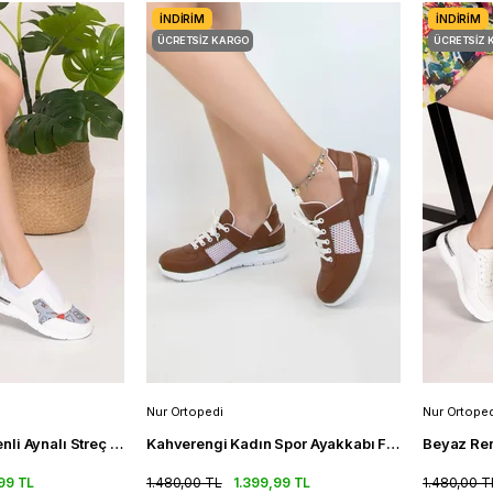
İNDIRIM
İNDIRIM
ÜCRETSIZ KARGO
ÜCRETSIZ 
Nur Ortopedi
Nur Ortoped
Gri Nurse Life Desenli Aynalı Streç Ortopedik Spor Ayakkabı Sneakers
Kahverengi Kadın Spor Ayakkabı Fileli Ortopedik Spor Sandalet
99 TL
1.480,00 TL
1.399,99 TL
1.480,00 T