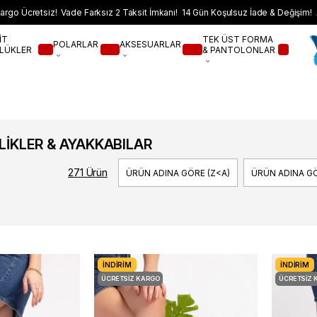
argo Ücretsiz! Vade Farksız 2 Taksit İmkanı! 14 Gün Koşulsuz İade & Değişim! 
İT
TEK ÜST FORMA
POLARLAR
AKSESUARLAR
LÜKLER
& PANTOLONLAR
LİKLER & AYAKKABILAR
271 Ürün
ÜRÜN ADINA GÖRE (Z<A)
ÜRÜN ADINA GÖ
İNDIRIM
İNDIRIM
ÜCRETSIZ KARGO
ÜCRETSIZ 