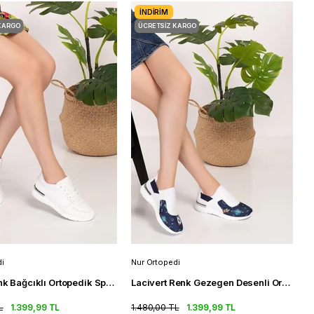
İNDIRIM
KARGO
ÜCRETSIZ KARGO
i
Nur Ortopedi
Beyaz Renk Bağcıklı Ortopedik Spor Sandalet Kadın Snearkers
Lacivert Renk Gezegen Desenli Ortopedik Kadın Streç Spor Ayakkabı
L
1.399,99 TL
1.480,00 TL
1.399,99 TL