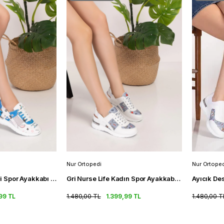
Nur Ortopedi
Nur Ortoped
Fizyoterapi Desenli Spor Ayakkabı Fileli Ortopedik Spor Sandalet
Gri Nurse Life Kadın Spor Ayakkabı Fileli Ortopedik Spor Sandalet
99 TL
1.480,00 TL
1.399,99 TL
1.480,00 T