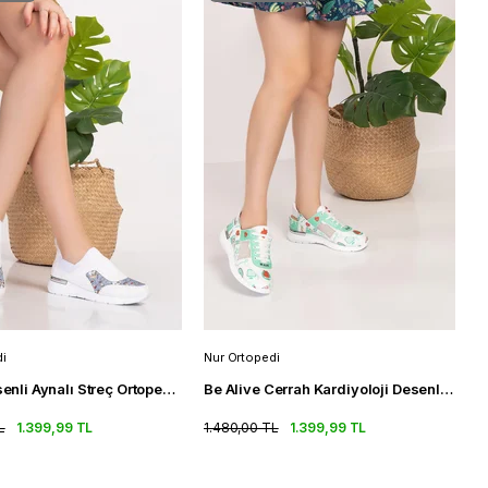
i
Nur Ortopedi
Ayıcık Desenli Aynalı Streç Ortopedik Spor Ayakkabı Kadın Sneakers
Be Alive Cerrah Kardiyoloji Desenli Fileli Ortopedik Spor Sandalet
L
1.399,99 TL
1.480,00 TL
1.399,99 TL