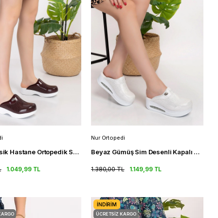
i
Nur Ortopedi
Bordo Klasik Hastane Ortopedik Sabo Terliği Doktor Hemşire Terlik
Beyaz Gümüş Sim Desenli Kapalı Airmax Terlik Doktor Hemşire Terliği
L
1.049,99 TL
1.380,00 TL
1.149,99 TL
İNDIRIM
KARGO
ÜCRETSIZ KARGO