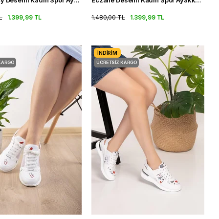
Emergency Desenli Kadın Spor Ayakkabı Fileli Ortopedik Spor Sandalet
Eczane Desenli Kadın Spor Ayakkabı Fileli Ortopedik Spor Sandalet
L
1.399,99 TL
1.480,00 TL
1.399,99 TL
İNDIRIM
KARGO
ÜCRETSIZ KARGO