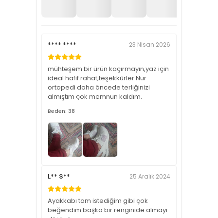
**** ****
23 Nisan 2026
mühteşem bir ürün kaçırmayın,yaz için
ideal hafif rahat,teşekkürler Nur
ortopedi daha öncede terliğinizi
almıştım çok memnun kaldım.
Beden: 38
L** S**
25 Aralık 2024
Ayakkabı tam istediğim gibi çok
beğendim başka bir renginide almayı