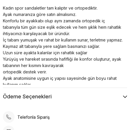
Kadın spor sandaletler tam kalıptır ve ortopediktir.
Ayak numaranıza göre satın almalısınız.
Konforlu bir ayakkabı olup aynı zamanda ortopedik iç
tabanıyla tüm gün size eşlik edecek ve hem şıklık hem rahatlık
ihtiyacınızı karşılayacak bir üründür.
İç tabanı yumuşak ve rahat bir kullanım sunar, terletme yapmaz.
Kaymaz alt tabanıyla yere sağlam basmanızı sağlar.
Uzun süre ayakta kalanlar için rahatlık sağlar
Yürüyüş ve hareket sırasında hafifliği ile konfor oluşturur, ayak
tabanının her kısmını kavrayarak
ortopedik destek verir.
Ayak anatomisine uygun iç yapısı sayesinde gün boyu rahat
kullanım sağlar.
Spor ayakkabılar asla makinede yıkanmamalı veya
Ödeme Seçenekleri
kurutulmamalıdır; bu, yapılarının bütünlüğünü bozar.
Telefonla Sipariş