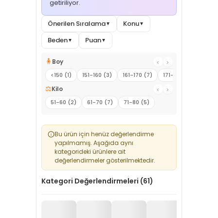
getiriliyor.
Önerilen Sıralama
Konu
▼
▼
Beden
Puan
▼
▼
🧍
Boy
‹
›
<150 (1)
151-160 (3)
161-170 (7)
171-180 (3)
⚖️
Kilo
‹
›
51-60 (2)
61-70 (7)
71-80 (5)
Bu ürün için henüz değerlendirme
yapılmamış. Aşağıda aynı
kategorideki ürünlere ait
değerlendirmeler gösterilmektedir.
Kategori Değerlendirmeleri (61)