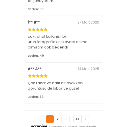
düşünüyorum
Beden: 38
İ** B**
27 Mart 2026
cok rahat kullanisli bir
urun.fotograftakinin aynisi.esime
almistim.cok begendi.
Beden: 40
A** A**
14 Mart 2025
Çok rahat ve hafif bir ayakkabı
görüntüsü de kibar ve güzel
Beden: 39
‹
1
2
3
...
13
›
tarafından desteklenmektedir.