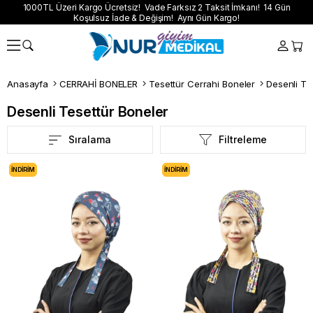
1000TL Üzeri Kargo Ücretsiz! Vade Farksız 2 Taksit İmkanı! 14 Gün
Koşulsuz İade & Değişim! Aynı Gün Kargo!
Anasayfa
CERRAHİ BONELER
Tesettür Cerrahi Boneler
Desenli Te
Desenli Tesettür Boneler
Sıralama
Filtreleme
İNDIRIM
İNDIRIM