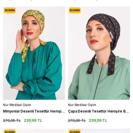
İNDIRIM
İNDIRIM
Nur Medikal Giyim
Nur Medikal Giyim
Minyonlar Desenli Tesettür Hemşire Bonesi Doktor Cerrahi Bone
Çapa Desenli Tesettür Hemşire Bonesi Doktor Hekim Cerrahi Bone
270,00 TL
239,99 TL
270,00 TL
239,99 TL
İNDIRIM
İNDIRIM