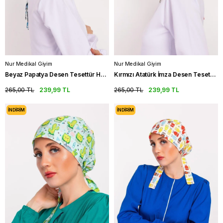
Nur Medikal Giyim
Nur Medikal Giyim
Beyaz Papatya Desen Tesettür Hemşire Bonesi Doktor Cerrahi Bone
Kırmızı Atatürk İmza Desen Tesettür Hemşire Bone Doktor Cerrahi Bone
265,00 TL
239,99 TL
265,00 TL
239,99 TL
İNDIRIM
İNDIRIM