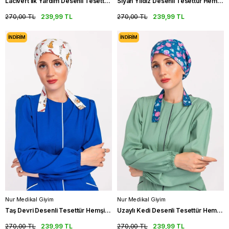
Lacivert İlk Yardım Desenli Tesettür Hemşire Bone Hekim Cerrahi Bone
Siyah Yıldız Desenli Tesettür Hemşire Bonesi Doktor Cerrahi Bone
270,00 TL
239,99 TL
270,00 TL
239,99 TL
İNDIRIM
İNDIRIM
Nur Medikal Giyim
Nur Medikal Giyim
Taş Devri Desenli Tesettür Hemşire Bonesi Doktor Cerrahi Bone
Uzaylı Kedi Desenli Tesettür Hemşire Bonesi Doktor Cerrahi Bone
270,00 TL
239,99 TL
270,00 TL
239,99 TL