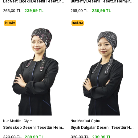
Lacivert Çiçekli Desenli Tesettür Hemşire Bonesi Doktor Cerrahi Bone
Butterfly Desenli Tesettür Hemşire Bonesi Doktor Cerrahi Bone
265,00 TL
239,99 TL
265,00 TL
239,99 TL
İNDIRIM
İNDIRIM
Nur Medikal Giyim
Nur Medikal Giyim
Steteskop Desenli Tesettür Hemşire Bonesi Doktor Cerrahi Bone
Siyah Dalgalar Desenli Tesettür Hemşire Bonesi Doktor Cerrahi Bone
320,00 TL
239,99 TL
320,00 TL
239,99 TL