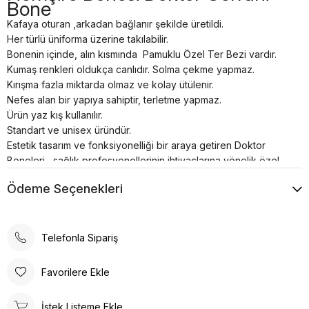
Bone
Kafaya oturan ,arkadan bağlanır şekilde üretildi.
Her türlü üniforma üzerine takılabilir.
Bonenin içinde, alın kısmında Pamuklu Özel Ter Bezi vardır.
Kumaş renkleri oldukça canlıdır. Solma çekme yapmaz.
Kırışma fazla miktarda olmaz ve kolay ütülenir.
Nefes alan bir yapıya sahiptir, terletme yapmaz.
Ürün yaz kış kullanılır.
Standart ve unisex üründür.
Estetik tasarım ve fonksiyonelliği bir araya getiren Doktor
Boneleri , sağlık profesyonellerinin ihtiyaçlarına yönelik özel
olarak üretilmiştir. Kafaya oturan ve arkadan lastikli
Ödeme Seçenekleri
bağlanabilen tasarımı, her türlü üniforma üzerine rahatlıkla
takılabilme özelliğine sahiptir.
Bonenin iç kısmında yer alan pamuklu özel ter bezi, kullanıcıya
konforlu bir deneyim sunar. Kumaş renkleri canlı ve
Telefonla Sipariş
dayanıklıdır; solma çekme yapmaz. Ayrıca, kırışma sorunu
minimum seviyededir ve kolayca ütülenebilir. Nefes alan
Favorilere Ekle
yapısı, terletme yapmaz ve yaz-kış kullanım için idealdir.
Doktor Bone ile şıklık, konfor ve fonksiyonelliği bir arada
İstek Listeme Ekle