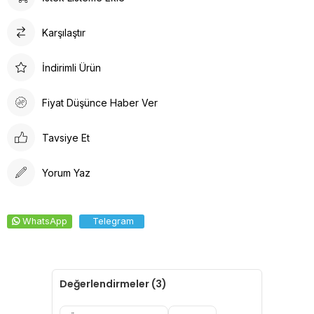
bulacaksınız. Sağlığınız için en iyisi!
Tesettür boneler cerrahi bonelere oranla daha büyüktür.
Karşılaştır
Tesettür hemşire bonesi olarak adlandırılsada Unisex bir
üründür.
İndirimli Ürün
Fiyat Düşünce Haber Ver
Tavsiye Et
Yorum Yaz
WhatsApp
Telegram
Değerlendirmeler (3)