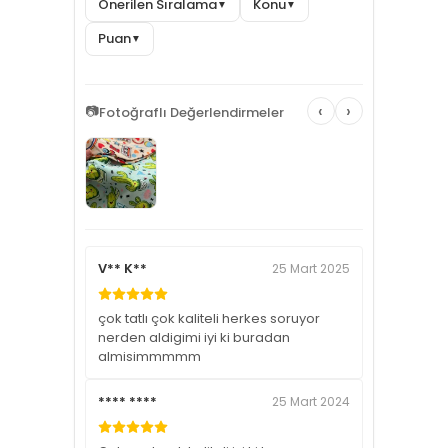
Önerilen Sıralama
Konu
▼
▼
Puan
▼
‹
›
📷
Fotoğraflı Değerlendirmeler
V** K**
25 Mart 2025
çok tatlı çok kaliteli herkes soruyor
nerden aldigimi iyi ki buradan
almisimmmmm
**** ****
25 Mart 2024