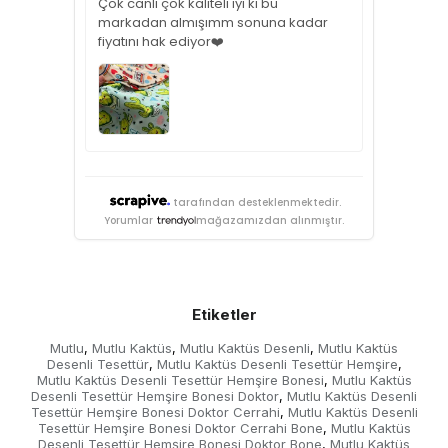
Çok canlı çok kaliteli iyi ki bu
markadan almışımm sonuna kadar
fiyatını hak ediyor❤️
tarafından desteklenmektedir.
Yorumlar
mağazamızdan alınmıştır.
Etiketler
Mutlu
Mutlu Kaktüs
Mutlu Kaktüs Desenli
Mutlu Kaktüs
,
,
,
Desenli Tesettür
Mutlu Kaktüs Desenli Tesettür Hemşire
,
,
Mutlu Kaktüs Desenli Tesettür Hemşire Bonesi
Mutlu Kaktüs
,
Desenli Tesettür Hemşire Bonesi Doktor
Mutlu Kaktüs Desenli
,
Tesettür Hemşire Bonesi Doktor Cerrahi
Mutlu Kaktüs Desenli
,
Tesettür Hemşire Bonesi Doktor Cerrahi Bone
Mutlu Kaktüs
,
Desenli Tesettür Hemşire Bonesi Doktor Bone
Mutlu Kaktüs
,