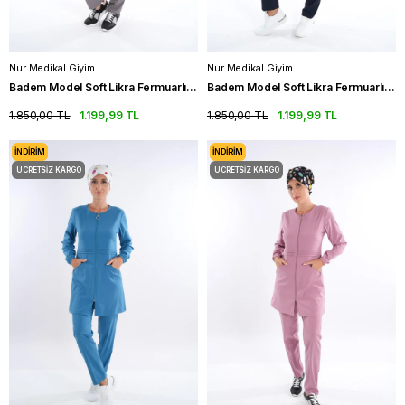
Nur Medikal Giyim
Nur Medikal Giyim
Badem Model Soft Likra Fermuarlı Gri Renk Uzun Kollu Forma Takım
Badem Model Soft Likra Fermuarlı Lacivert Renk Tesettür Forma Takım
1.850,00 TL
1.199,99 TL
1.850,00 TL
1.199,99 TL
İNDIRIM
İNDIRIM
ÜCRETSIZ KARGO
ÜCRETSIZ KARGO