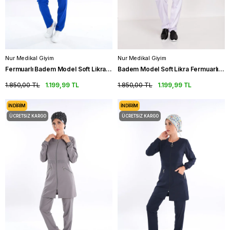
Nur Medikal Giyim
Nur Medikal Giyim
Fermuarlı Badem Model Soft Likra Saks Mavi Tesettür Scrubs Takım
Badem Model Soft Likra Fermuarlı Beyaz Hemşire Cerrahi Üniforma Takım
1.850,00 TL
1.199,99 TL
1.850,00 TL
1.199,99 TL
İNDIRIM
İNDIRIM
ÜCRETSIZ KARGO
ÜCRETSIZ KARGO