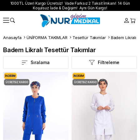
1000TL Üzeri Kargo Ücretsiz! Vade Farksız 2 Taksit İmkanı! 14 Gün
Koşulsuz İade & Değişim! Aynı Gün Kargo!
Anasayfa
ÜNİFORMA TAKIMLAR
Tesettür Takımlar
Badem Likralı T
Badem Likralı Tesettür Takımlar
Sıralama
Filtreleme
İNDIRIM
İNDIRIM
ÜCRETSIZ KARGO
ÜCRETSIZ KARGO