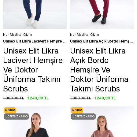
Nur Medikal Giyim
Nur Medikal Giyim
Unisex Elit Likra Lacivert Hemşire Ve Doktor Üniforma Takımı Scrubs
Unisex Elit Likra Açık Bordo Hemşire Ve Doktor Üniforma Takımı Scrubs
Unisex Elit Likra
Unisex Elit Likra
Lacivert Hemşire
Açık Bordo
Ve Doktor
Hemşire Ve
Üniforma Takımı
Doktor Üniforma
Scrubs
Takımı Scrubs
1.800,00 TL
1.249,99 TL
1.800,00 TL
1.249,99 TL
İNDIRIM
İNDIRIM
ÜCRETSIZ KARGO
ÜCRETSIZ KARGO