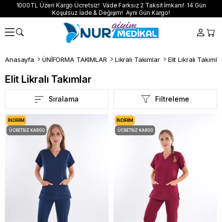
1000TL Üzeri Kargo Ücretsiz! Vade Farksız 2 Taksit İmkanı! 14 Gün
Koşulsuz İade & Değişim! Aynı Gün Kargo!
Anasayfa
ÜNİFORMA TAKIMLAR
Likralı Takımlar
Elit Likralı Takımla
Elit Likralı Takımlar
Sıralama
Filtreleme
İNDIRIM
İNDIRIM
ÜCRETSIZ KARGO
ÜCRETSIZ KARGO