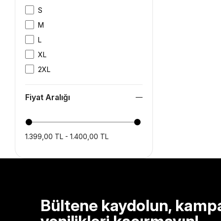
S
M
L
XL
2XL
Fiyat Aralığı
1.399,00 TL - 1.400,00 TL
Bültene kaydolun, kamp