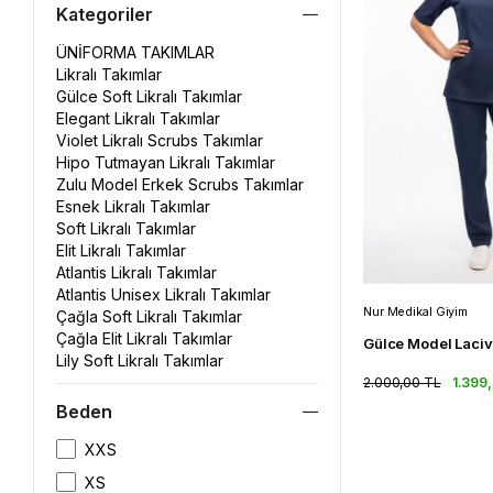
Kategoriler
ÜNİFORMA TAKIMLAR
Likralı Takımlar
Gülce Soft Likralı Takımlar
Elegant Likralı Takımlar
Violet Likralı Scrubs Takımlar
Hipo Tutmayan Likralı Takımlar
Zulu Model Erkek Scrubs Takımlar
Esnek Likralı Takımlar
Soft Likralı Takımlar
Elit Likralı Takımlar
Atlantis Likralı Takımlar
Atlantis Unisex Likralı Takımlar
Nur Medikal Giyim
Çağla Soft Likralı Takımlar
Çağla Elit Likralı Takımlar
Lily Soft Likralı Takımlar
Business Soft Likralı Takımlar
2.000,00 TL
1.399
Aylu Soft Likralı Takımlar
Beden
XXS
XS