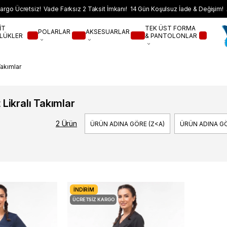
argo Ücretsiz! Vade Farksız 2 Taksit İmkanı! 14 Gün Koşulsuz İade & Değişim! 
İT
TEK ÜST FORMA
POLARLAR
AKSESUARLAR
LÜKLER
& PANTOLONLAR
Takımlar
 Likralı Takımlar
2 Ürün
ÜRÜN ADINA GÖRE (Z<A)
ÜRÜN ADINA GÖ
İNDIRIM
ÜCRETSIZ KARGO