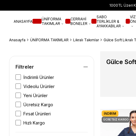
1000TL Üzeri K
SABO
VİZ
ÜNİFORMA
CERRAHİ
ANASAYFA
TERLİKLER &
ÖN
TAKIMLAR
BONELER
AYAKKABILAR
Anasayfa
ÜNİFORMA TAKIMLAR
Likralı Takımlar
Gülce Soft Likralı 
Gülce Soft
Filtreler
İndirimli Ürünler
Videolu Ürünler
Yeni Ürünler
Ücretsiz Kargo
Fırsat Ürünleri
İNDIRIM
ÜCRETSIZ KARGO
Hızlı Kargo