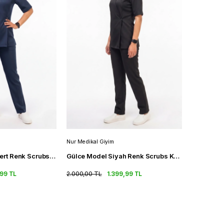
Nur Medikal Giyim
Gülce Model Lacivert Renk Scrubs Kadın Doktor Hemşire Üniforma Takımı
Gülce Model Siyah Renk Scrubs Kadın Doktor Hemşire Üniforma Takımı
,99 TL
2.000,00 TL
1.399,99 TL