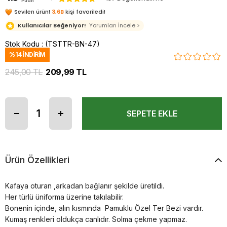
Puan
Sevilen ürün!
3,6B
kişi favoriledi!
Kullanıcılar Beğeniyor!
Yorumları İncele >
Stok Kodu
(TSTTR-BN-47)
%
14
İNDIRIM
245,00 TL
209,99 TL
Ürün Özellikleri
Kafaya oturan ,arkadan bağlanır şekilde üretildi.
Her türlü üniforma üzerine takılabilir.
Bonenin içinde, alın kısmında Pamuklu Özel Ter Bezi vardır.
Kumaş renkleri oldukça canlıdır. Solma çekme yapmaz.