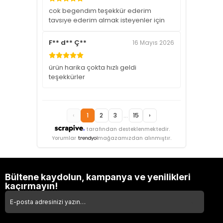
cok begendım teşekkür ederim
tavsıye ederim almak isteyenler için
F** d** Ç**
16 Mayıs 2026
ürün harika çokta hızlı geldi
teşekkürler
‹
1
2
3
...
15
›
tarafından desteklenmektedir.
Yorumlar
mağazamızdan alınmıştır.
Bültene kaydolun, kampanya ve yenilikleri
kaçırmayın!