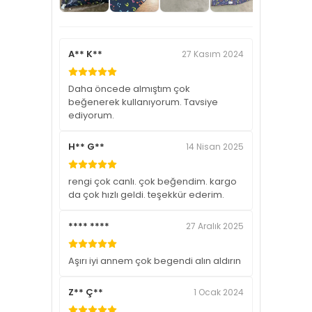
A** K**
27 Kasım 2024
Daha öncede almıştım çok
beğenerek kullanıyorum. Tavsiye
ediyorum.
H** G**
14 Nisan 2025
rengi çok canlı. çok beğendim. kargo
da çok hızlı geldi. teşekkür ederim.
**** ****
27 Aralık 2025
Aşırı iyi annem çok begendi alın aldırın
Z** Ç**
1 Ocak 2024