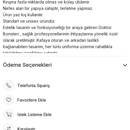
Kırışma fazla miktarda olmaz ve kolay ütülenir.
Nefes alan bir yapıya sahiptir, terletme yapmaz.
Ürün yaz kış kullanılır.
Standart ve unisex üründür.
Estetik tasarım ve fonksiyonelliği bir araya getiren Doktor
Boneleri , sağlık profesyonellerinin ihtiyaçlarına yönelik özel
olarak üretilmiştir. Kafaya oturan ve arkadan lastikli
bağlanabilen tasarımı, her türlü üniforma üzerine rahatlıkla
takılabilme özelliğine sahiptir.
Bonenin iç kısmında yer alan pamuklu özel ter bezi, kullanıcıya
Ödeme Seçenekleri
konforlu bir deneyim sunar. Kumaş renkleri canlı ve
dayanıklıdır; solma çekme yapmaz. Ayrıca, kırışma sorunu
minimum seviyededir ve kolayca ütülenebilir. Nefes alan
yapısı, terletme yapmaz ve yaz-kış kullanım için idealdir.
Telefonla Sipariş
Doktor Bone ile şıklık, konfor ve fonksiyonelliği bir arada
bulacaksınız. Sağlığınız için en iyisi!
Favorilere Ekle
Tesettür boneler cerrahi bonelere oranla daha büyüktür.
Tesettür hemşire bonesi olarak adlandırılsada Unisex bir
İstek Listeme Ekle
üründür.
Karşılaştır