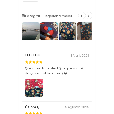
‹
›
📷
Fotoğraflı Değerlendirmeler
**** ****
1 Aralık 2023
Çok güzel tam istediğim gibi kumaşı
da çok rahat bir kumaş ❤️
Özlem Ç.
5 Ağustos 2025