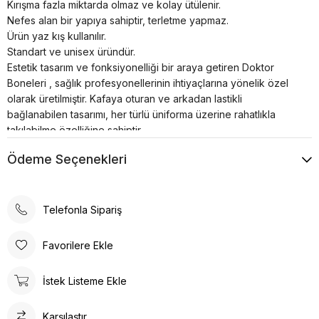
Kırışma fazla miktarda olmaz ve kolay ütülenir.
Nefes alan bir yapıya sahiptir, terletme yapmaz.
Ürün yaz kış kullanılır.
Standart ve unisex üründür.
Estetik tasarım ve fonksiyonelliği bir araya getiren Doktor
Boneleri , sağlık profesyonellerinin ihtiyaçlarına yönelik özel
olarak üretilmiştir. Kafaya oturan ve arkadan lastikli
bağlanabilen tasarımı, her türlü üniforma üzerine rahatlıkla
takılabilme özelliğine sahiptir.
Bonenin iç kısmında yer alan pamuklu özel ter bezi, kullanıcıya
Ödeme Seçenekleri
konforlu bir deneyim sunar. Kumaş renkleri canlı ve
dayanıklıdır; solma çekme yapmaz. Ayrıca, kırışma sorunu
minimum seviyededir ve kolayca ütülenebilir. Nefes alan
yapısı, terletme yapmaz ve yaz-kış kullanım için idealdir.
Telefonla Sipariş
Doktor Bone ile şıklık, konfor ve fonksiyonelliği bir arada
bulacaksınız. Sağlığınız için en iyisi!
Favorilere Ekle
Tesettür boneler cerrahi bonelere oranla daha büyüktür.
Tesettür hemşire bonesi olarak adlandırılsada Unisex bir
İstek Listeme Ekle
üründür.
Karşılaştır