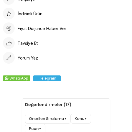
İndirimli Ürün
Fiyat Düşünce Haber Ver
Tavsiye Et
Yorum Yaz
WhatsApp
Telegram
Değerlendirmeler (17)
Önerilen Sıralama
Konu
▼
▼
Puan
▼