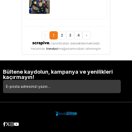
‹
1
2
3
4
›
tarafından desteklenmektedir.
Yorumlar
mağazamızdan alınmıştır.
Bültene kaydolun, kampanya ve yenilikleri
kaçırmayın!