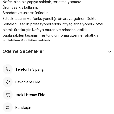
Nefes alan bir yapıya sahiptir, terletme yapmaz.
Ürün yaz kış kullanılır.
Standart ve unisex üründür.
Estetik tasarım ve fonksiyonelliği bir araya getiren Doktor
Boneleri , sağlık profesyonellerinin ihtiyaçlarına yönelik özel
olarak üretilmiştir. Kafaya oturan ve arkadan lastikli
bağlanabilen tasarımı, her türlü üniforma üzerine rahatlıkla
takılabilme özelliğine sahiptir.
Bonenin iç kısmında yer alan pamuklu özel ter bezi, kullanıcıya
Ödeme Seçenekleri
konforlu bir deneyim sunar. Kumaş renkleri canlı ve
dayanıklıdır; solma çekme yapmaz. Ayrıca, kırışma sorunu
minimum seviyededir ve kolayca ütülenebilir. Nefes alan
yapısı, terletme yapmaz ve yaz-kış kullanım için idealdir.
Telefonla Sipariş
Doktor Bone ile şıklık, konfor ve fonksiyonelliği bir arada
bulacaksınız. Sağlığınız için en iyisi!
Favorilere Ekle
Tesettür boneler cerrahi bonelere oranla daha büyüktür.
Tesettür hemşire bonesi olarak adlandırılsada Unisex bir
İstek Listeme Ekle
üründür.
Karşılaştır