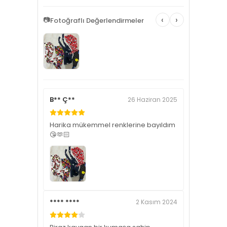
‹
›
📷
Fotoğraflı Değerlendirmeler
B** Ç**
26 Haziran 2025
Harika mükemmel renklerine bayıldım
😘🫶🏻
**** ****
2 Kasım 2024