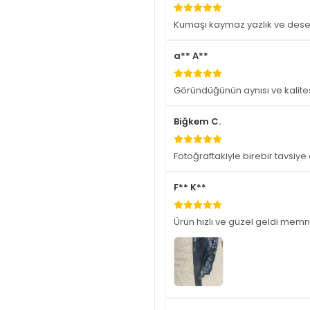
Kumaşı kaymaz yazlık ve dese
a** A**
Göründüğünün aynısı ve kalit
Biğkem C.
Fotoğraftakiyle birebir tavsiy
F** K**
Ürün hızlı ve güzel geldi me