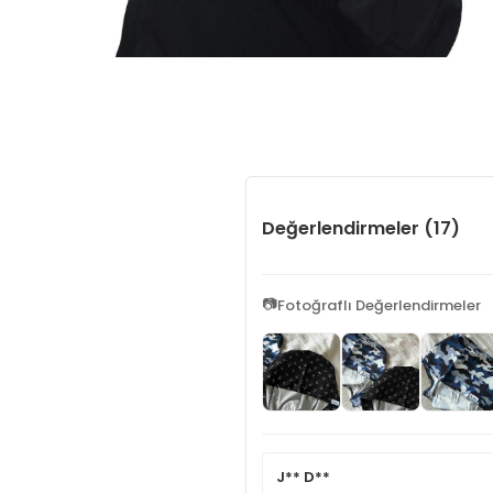
Değerlendirmeler (17)
📷
Fotoğraflı Değerlendirmeler
J** D**