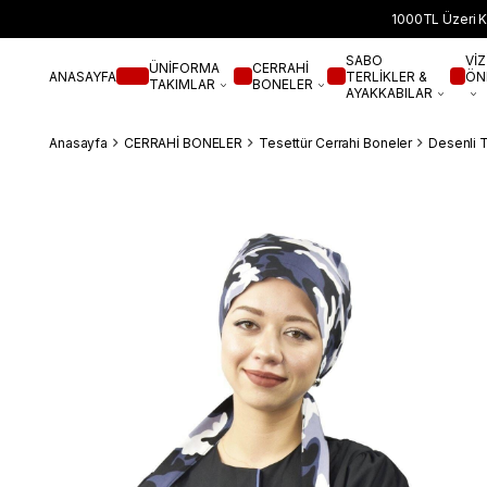
1000TL Üzeri K
SABO
VİZ
ÜNİFORMA
CERRAHİ
ANASAYFA
TERLİKLER &
ÖN
TAKIMLAR
BONELER
AYAKKABILAR
Anasayfa
CERRAHİ BONELER
Tesettür Cerrahi Boneler
Desenli 