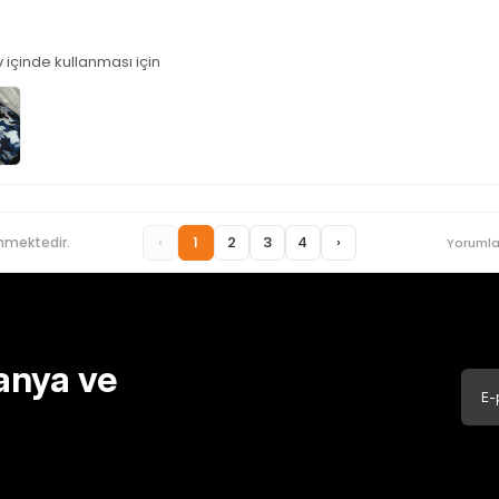
içinde kullanması için
‹
1
2
3
4
›
nmektedir.
Yorumla
anya ve