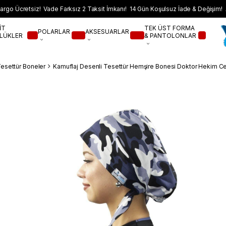
argo Ücretsiz! Vade Farksız 2 Taksit İmkanı! 14 Gün Koşulsuz İade & Değişim! 
İT
TEK ÜST FORMA
POLARLAR
AKSESUARLAR
LÜKLER
& PANTOLONLAR
Tesettür Boneler
Kamuflaj Desenli Tesettür Hemşire Bonesi Doktor Hekim Ce