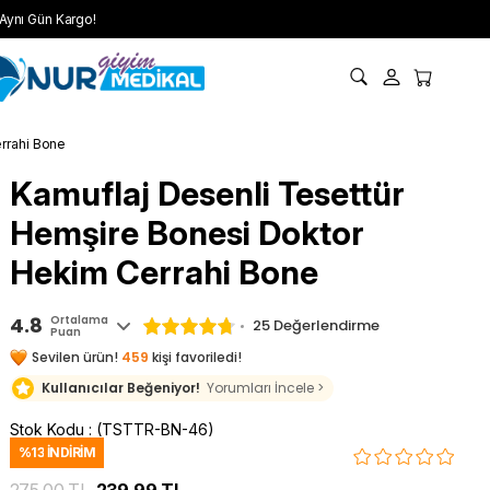
Aynı Gün Kargo!
rrahi Bone
Kamuflaj Desenli Tesettür
Hemşire Bonesi Doktor
Hekim Cerrahi Bone
4.8
Ortalama
25 Değerlendirme
Puan
Sevilen ürün!
459
kişi favoriledi!
Kullanıcılar Beğeniyor!
Yorumları İncele >
Stok Kodu
(TSTTR-BN-46)
%
13
İNDIRIM