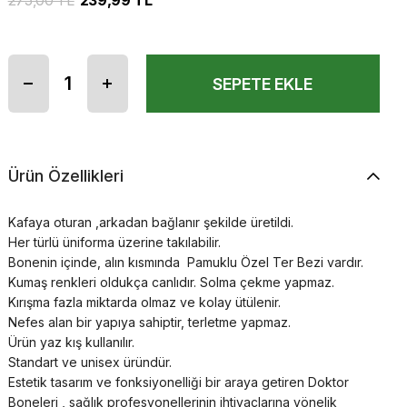
275,00 TL
239,99 TL
Ürün Özellikleri
Kafaya oturan ,arkadan bağlanır şekilde üretildi.
Her türlü üniforma üzerine takılabilir.
Bonenin içinde, alın kısmında Pamuklu Özel Ter Bezi vardır.
Kumaş renkleri oldukça canlıdır. Solma çekme yapmaz.
Kırışma fazla miktarda olmaz ve kolay ütülenir.
Nefes alan bir yapıya sahiptir, terletme yapmaz.
Ürün yaz kış kullanılır.
Standart ve unisex üründür.
Estetik tasarım ve fonksiyonelliği bir araya getiren Doktor
Boneleri , sağlık profesyonellerinin ihtiyaçlarına yönelik