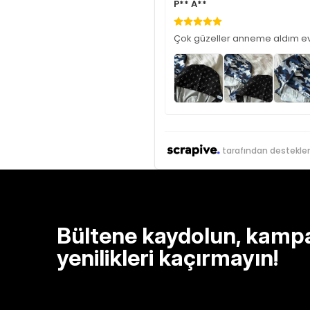
P** A**
Çok güzeller anneme aldım ev 
tarafından destekle
Bültene kaydolun, kamp
yenilikleri kaçırmayın!