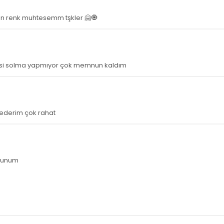
n renk muhtesemm tşkler 🤗🧿
esi solma yapmıyor çok memnun kaldım
e ederim çok rahat
mnunum