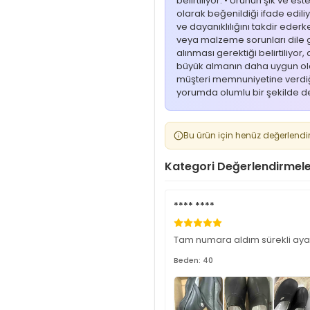
belirtiliyor. • Ürünün şık ve es
olarak beğenildiği ifade ediliyo
ve dayanıklılığını takdir eder
veya malzeme sorunları dile g
alınması gerektiği belirtiliyor
büyük almanın daha uygun olab
müşteri memnuniyetine verdiği 
yorumda olumlu bir şekilde de
Bu ürün için henüz değerlendi
Kategori Değerlendirmele
**** ****
Tam numara aldım sürekli aya
Beden: 40