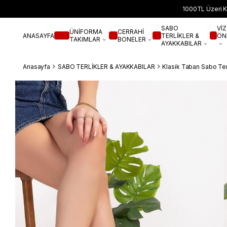
1000TL Üzeri K
SABO
VİZ
ÜNİFORMA
CERRAHİ
ANASAYFA
TERLİKLER &
ÖN
TAKIMLAR
BONELER
AYAKKABILAR
Anasayfa
SABO TERLİKLER & AYAKKABILAR
Klasik Taban Sabo Ter