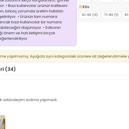
tetik tasarımı sıkça vurgulanıyor, görsel
r. • Bazı kullanıcılar ürünün kalitesini
⚖️
Kilo
ken, birkaç yorumda üretim hataları
51-60 (4)
71-80 (1)
81
etiriliyor. • Ürünün tam numara
, ancak bazı kullanıcılar bir numara
ileceğini düşünüyor. • Satıcının
önem ve hızlı iletişimi birçok
ğerlendiriliyor.
rme yapılmamış. Aşağıda aynı kategorideki ürünlere ait değerlendirmeler g
ri (34)
k üstündeyim acıtma yapmadı .