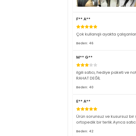
F** A**
Çok kullanışlı ayakta çalışanla
Beden: 46
M** G**
ilgili satıcı, hediye paketi ve
RAHAT DEĞİL
Beden: 40
E** A**
Ürün sorunsuz ve kusursuz bir 
ortopedik bir terlik.Ayrıca sat
Beden: 42