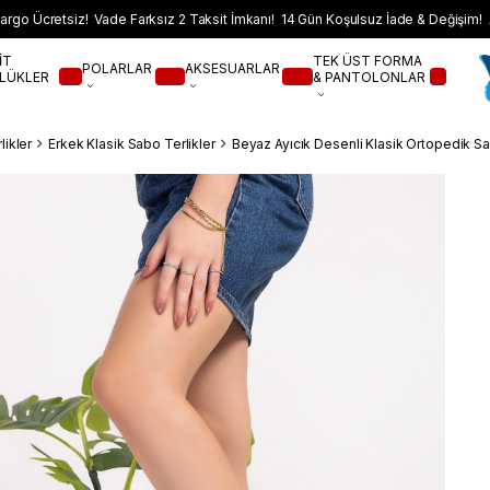
argo Ücretsiz! Vade Farksız 2 Taksit İmkanı! 14 Gün Koşulsuz İade & Değişim! 
İT
TEK ÜST FORMA
POLARLAR
AKSESUARLAR
LÜKLER
& PANTOLONLAR
likler
Erkek Klasik Sabo Terlikler
Beyaz Ayıcık Desenli Klasik Ortopedik Sab