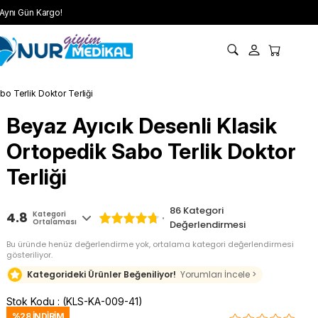
Aynı Gün Kargo!
o Terlik Doktor Terliği
Beyaz Ayıcık Desenli Klasik
Ortopedik Sabo Terlik Doktor
Terliği
86
Kategori
4.8
Kategori
Ortalaması
Değerlendirmesi
Bu üründe henüz değerlendirme yok, ortalama kategori değerlendirmesi
gösteriliyor.
Kategorideki Ürünler Beğeniliyor!
Yorumları İncele >
Stok Kodu
(KLS-KA-009-41)
%
28
İNDIRIM