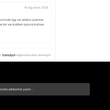
19 Ağustos 2025
onraki ilgi ve alaka üzerine
bir ve kaliteli ayrıca kahve
r
mağazamızdan alınmıştır.