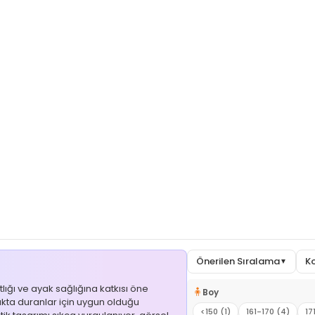
Önerilen Sıralama
K
▼
ığı ve ayak sağlığına katkısı öne
🧍
Boy
yakta duranlar için uygun olduğu
<150 (1)
161-170 (4)
17