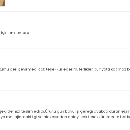
r için on numara
 notumu geri çevirmedi cok teşekkür ederim. terlikler bu fiyata kaçmaz 
şekilde hızlı teslim edildi.Ürünü gün boyu işi gereği ayakda duran eşim
ıcıya mesajlardaki ilgi ve alakasından dolayı çok tesekkür ederim bol 