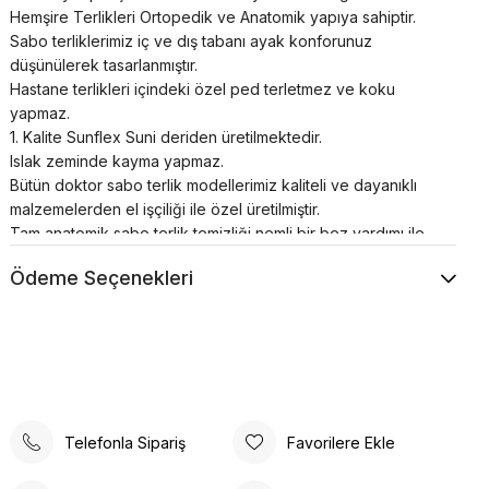
Hemşire Terlikleri Ortopedik ve Anatomik yapıya sahiptir.
Sabo terliklerimiz iç ve dış tabanı ayak konforunuz
düşünülerek tasarlanmıştır.
Hastane terlikleri içindeki özel ped terletmez ve koku
yapmaz.
1. Kalite Sunflex Suni deriden üretilmektedir.
Islak zeminde kayma yapmaz.
Bütün doktor sabo terlik modellerimiz kaliteli ve dayanıklı
malzemelerden el işçiliği ile özel üretilmiştir.
Tam anatomik sabo terlik temizliği nemli bir bez yardımı ile
sadece ılık su kullanılarak yapılmalıdır.
Ödeme Seçenekleri
Airmax sabo terlikler; hastanelerde, restoranlarda,
otellerde, evde, günlük yaşamın her alanında kullanılabilir.
Poli taban materyali sayesinde uzun süreli kullanımlarda bile
konforlu bir deneyim sunar. Günlük kullanım için ideal olan
bu terlik, rahatlığı ve şıklığı bir arada arayanlar için
tasarlanmıştır. Ortopedik taban desteği ile ayak sağlığınızı
düşünerek tasarlanmıştır. Gün boyu rahat adımlar atmanızı
Telefonla Sipariş
Favorilere Ekle
sağlar. Suni deri ürün detayları ile hem dayanıklılık hem de
estetik bir görünüm sunar. İç tabanında kullanılan suni deri