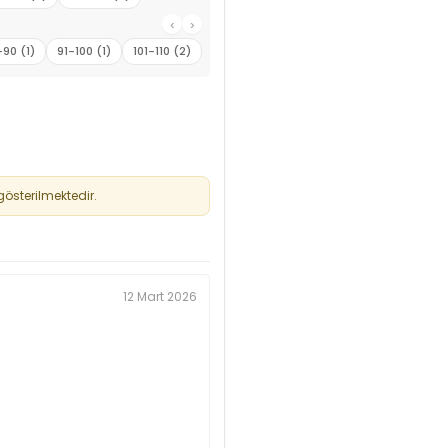
‹
›
-90 (1)
91-100 (1)
101-110 (2)
österilmektedir.
12 Mart 2026