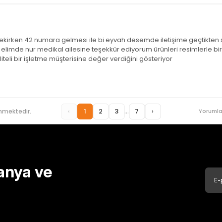
ekirken 42 numara gelmesi ile bi eyvah desemde iletişime geçtikten s
elimde nur medikal ailesine teşekkür ediyorum ürünleri resimlerle bire 
liteli bir işletme müşterisine değer verdiğini gösteriyor
...
‹
1
2
3
7
›
nmektedir.
Yorumla
anya ve