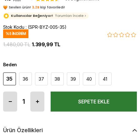
Puan
Sevilen ürün!
3,2B
kişi favoriledi!
Kullanıcılar Beğeniyor!
Yorumları İncele >
Stok Kodu
(SPR-BYZ-005-35)
%
5
İNDIRIM
1.480,00 TL
1.399,99 TL
Beden
35
36
37
38
39
40
41
Ürün Özellikleri