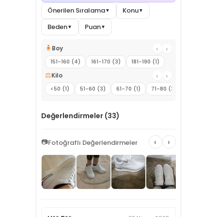
Önerilen Sıralama
Konu
▼
▼
Beden
Puan
▼
▼
🧍
Boy
‹
›
151-160 (4)
161-170 (3)
181-190 (1)
⚖️
Kilo
‹
›
<50 (1)
51-60 (3)
61-70 (1)
71-80 (3)
Değerlendirmeler (33)
‹
›
📷
Fotoğraflı Değerlendirmeler