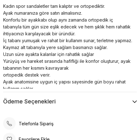
Kadın spor sandaletler tam kalıptır ve ortopediktir.
Ayak numaranıza göre satın almalısınız.
Konforlu bir ayakkabı olup aynı zamanda ortopedik iç
tabanıyla tüm gün size eşlik edecek ve hem şıklık hem rahatlık
ihtiyacınızı karşılayacak bir üründür.
İç tabanı yumuşak ve rahat bir kullanım sunar, terletme yapmaz.
Kaymaz alt tabanıyla yere sağlam basmanızı sağlar.
Uzun süre ayakta kalanlar için rahatlık sağlar
Yürüyüş ve hareket sırasında hafifliği ile konfor oluşturur, ayak
tabanının her kısmını kavrayarak
ortopedik destek verir.
Ayak anatomisine uygun iç yapısı sayesinde gün boyu rahat
kullanım sağlar.
Spor ayakkabılar asla makinede yıkanmamalı veya
Ödeme Seçenekleri
kurutulmamalıdır; bu, yapılarının bütünlüğünü bozar.
Telefonla Sipariş
Favorilere Ekle