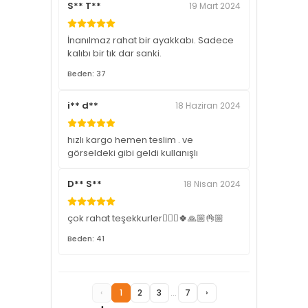
S** T**
19 Mart 2024
İnanılmaz rahat bir ayakkabı. Sadece
kalıbı bir tık dar sanki.
Beden: 37
i** d**
18 Haziran 2024
hızlı kargo hemen teslim . ve
görseldeki gibi geldi kullanışlı
D** S**
18 Nisan 2024
çok rahat teşekkurler🙋🏼‍♀️🍀🙏🏼👌🏼
Beden: 41
‹
1
2
3
...
7
›