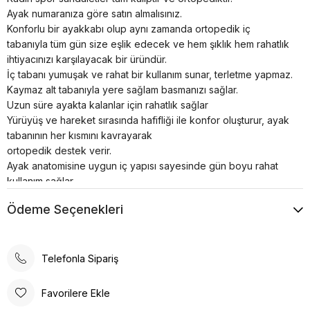
Ayak numaranıza göre satın almalısınız.
Konforlu bir ayakkabı olup aynı zamanda ortopedik iç
tabanıyla tüm gün size eşlik edecek ve hem şıklık hem rahatlık
ihtiyacınızı karşılayacak bir üründür.
İç tabanı yumuşak ve rahat bir kullanım sunar, terletme yapmaz.
Kaymaz alt tabanıyla yere sağlam basmanızı sağlar.
Uzun süre ayakta kalanlar için rahatlık sağlar
Yürüyüş ve hareket sırasında hafifliği ile konfor oluşturur, ayak
tabanının her kısmını kavrayarak
ortopedik destek verir.
Ayak anatomisine uygun iç yapısı sayesinde gün boyu rahat
kullanım sağlar.
Spor ayakkabılar asla makinede yıkanmamalı veya
Ödeme Seçenekleri
kurutulmamalıdır; bu, yapılarının bütünlüğünü bozar.
Telefonla Sipariş
Favorilere Ekle