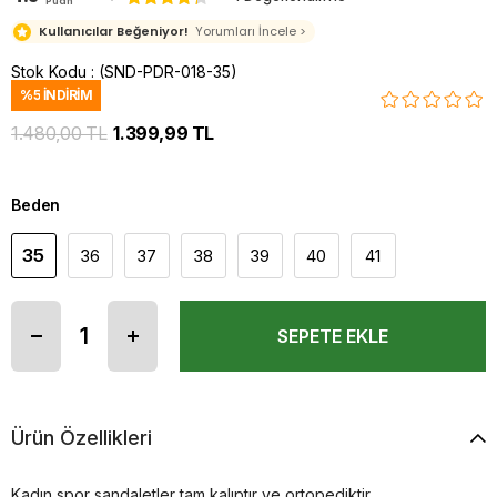
Puan
Kullanıcılar Beğeniyor!
Yorumları İncele >
Stok Kodu
(SND-PDR-018-35)
%
5
İNDIRIM
1.480,00 TL
1.399,99 TL
Beden
35
36
37
38
39
40
41
Ürün Özellikleri
Kadın spor sandaletler tam kalıptır ve ortopediktir.