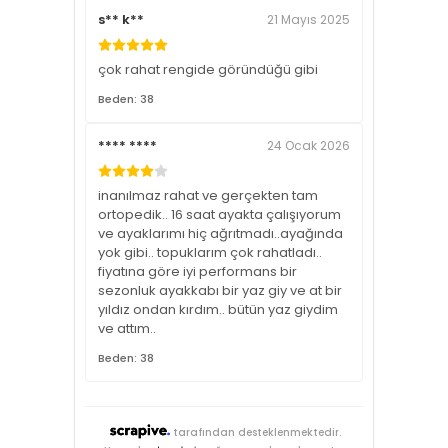
s** k**
21 Mayıs 2025
çok rahat rengide göründüğü gibi
Beden: 38
**** ****
24 Ocak 2026
inanılmaz rahat ve gerçekten tam
ortopedik.. 16 saat ayakta çalışıyorum
ve ayaklarımı hiç ağrıtmadı..ayağında
yok gibi.. topuklarım çok rahatladı..
fiyatına göre iyi performans bir
sezonluk ayakkabı bir yaz giy ve at bir
yıldız ondan kırdım.. bütün yaz giydim
ve attım..
Beden: 38
tarafından desteklenmektedir.