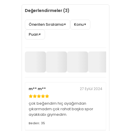
Değerlendirmeler (3)
Önerilen Sıralama
Konu
▼
▼
Puan
▼
m** m**
27 Eylül 2024
çok beğendim hiç ayağımdan
çıkarmadım.çok rahat başka spor
ayakkabı giymedim.
Beden: 35