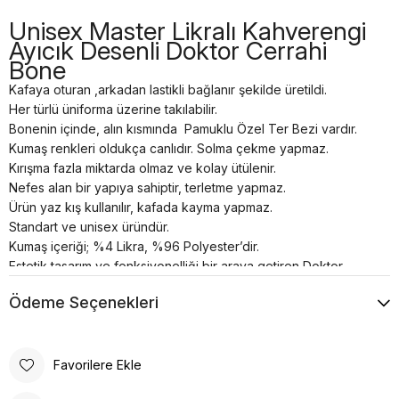
Unisex Master Likralı Kahverengi
Ayıcık Desenli Doktor Cerrahi
Bone
Kafaya oturan ,arkadan lastikli bağlanır şekilde üretildi.
Her türlü üniforma üzerine takılabilir.
Bonenin içinde, alın kısmında Pamuklu Özel Ter Bezi vardır.
Kumaş renkleri oldukça canlıdır. Solma çekme yapmaz.
Kırışma fazla miktarda olmaz ve kolay ütülenir.
Nefes alan bir yapıya sahiptir, terletme yapmaz.
Ürün yaz kış kullanılır, kafada kayma yapmaz.
Standart ve unisex üründür.
Kumaş içeriği; %4 Likra, %96 Polyester’dir.
Estetik tasarım ve fonksiyonelliği bir araya getiren Doktor
Boneleri , sağlık profesyonellerinin ihtiyaçlarına yönelik özel
Ödeme Seçenekleri
olarak üretilmiştir. Kafaya oturan ve arkadan lastikli
bağlanabilen tasarımı, her türlü üniforma üzerine rahatlıkla
takılabilme özelliğine sahiptir.
Bonenin iç kısmında yer alan pamuklu özel ter bezi, kullanıcıya
Favorilere Ekle
konforlu bir deneyim sunar. Kumaş renkleri canlı ve