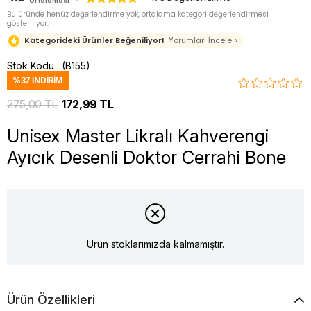
Ortalaması
Bu üründe henüz değerlendirme yok, ortalama kategori değerlendirmesi
gösteriliyor.
Kategorideki Ürünler Beğeniliyor!
Yorumları İncele >
Stok Kodu
(B155)
%
37
İNDIRIM
275,00 TL
172,99 TL
Unisex Master Likralı Kahverengi
Ayıcık Desenli Doktor Cerrahi Bone
Ürün stoklarımızda kalmamıştır.
Ürün Özellikleri