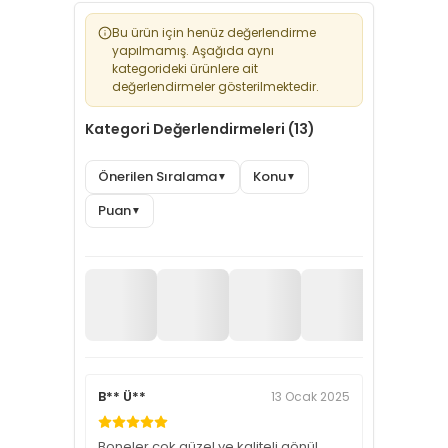
Bu ürün için henüz değerlendirme
yapılmamış. Aşağıda aynı
kategorideki ürünlere ait
değerlendirmeler gösterilmektedir.
Kategori Değerlendirmeleri (13)
Önerilen Sıralama
Konu
▼
▼
Puan
▼
B** Ü**
13 Ocak 2025
Boneler çok güzel ve kaliteli gönül