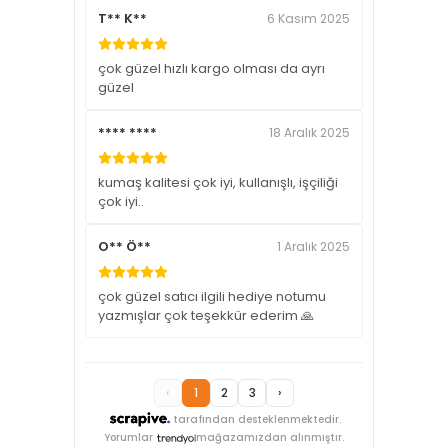
T** K**
6 Kasım 2025
çok güzel hızlı kargo olması da ayrı
güzel
**** ****
18 Aralık 2025
kumaş kalitesi çok iyi, kullanışlı, işçiliği
çok iyi..
O** Ö**
1 Aralık 2025
çok güzel satıcı ilgili hediye notumu
yazmışlar çok teşekkür ederim 🙏
‹
1
2
3
›
tarafından desteklenmektedir.
Yorumlar
mağazamızdan alınmıştır.