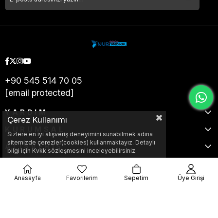
+90 545 514 70 05
[email protected]
YARDIM
Çerez Kullanımı
KURUMSAL
Sizlere en iyi alışveriş deneyimini sunabilmek adına
sitemizde çerezler(cookies) kullanmaktayız. Detaylı
ALIŞVERİŞ
bilgi için Kvkk sözleşmesini inceleyebilirsiniz.
Anasayfa
Favorilerim
Sepetim
Üye Girişi