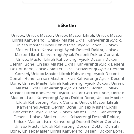
Etiketler
Unisex
Unisex Master
Unisex Master Likralı
Unisex Master
,
,
,
Likralı Kahverengi
Unisex Master Likralı Kahverengi Ayıcık
,
,
Unisex Master Likralı Kahverengi Ayıcık Desenli
Unisex
,
Master Likralı Kahverengi Ayıcık Desenli Doktor
Unisex
,
Master Likralı Kahverengi Ayıcık Desenli Doktor Cerrahi
,
Unisex Master Likralı Kahverengi Ayıcık Desenli Doktor
Cerrahi Bone
Unisex Master Likralı Kahverengi Ayıcık Desenli
,
Doktor Bone
Unisex Master Likralı Kahverengi Ayıcık Desenli
,
Cerrahi
Unisex Master Likralı Kahverengi Ayıcık Desenli
,
Cerrahi Bone
Unisex Master Likralı Kahverengi Ayıcık Desenli
,
Bone
Unisex Master Likralı Kahverengi Ayıcık Doktor
Unisex
,
,
Master Likralı Kahverengi Ayıcık Doktor Cerrahi
Unisex
,
Master Likralı Kahverengi Ayıcık Doktor Cerrahi Bone
Unisex
,
Master Likralı Kahverengi Ayıcık Doktor Bone
Unisex Master
,
Likralı Kahverengi Ayıcık Cerrahi
Unisex Master Likralı
,
Kahverengi Ayıcık Cerrahi Bone
Unisex Master Likralı
,
Kahverengi Ayıcık Bone
Unisex Master Likralı Kahverengi
,
Desenli
Unisex Master Likralı Kahverengi Desenli Doktor
,
,
Unisex Master Likralı Kahverengi Desenli Doktor Cerrahi
,
Unisex Master Likralı Kahverengi Desenli Doktor Cerrahi
Bone
Unisex Master Likralı Kahverengi Desenli Doktor Bone
,
,