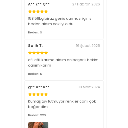
A** Z** Ç**
27 Haziran 2026
158 56kg biraz genis durması için s
beden aldım cok iyi oldu
Beden: S
Salih T.
16 Şubat 2025
efil efill karıma aldım en başarılı hekim
canım karım
Beden: S
g** o** k**
30 Mart 2024
Kumaş tüy tutmuyor renkler canlı çok
beğendim
Beden: XXS