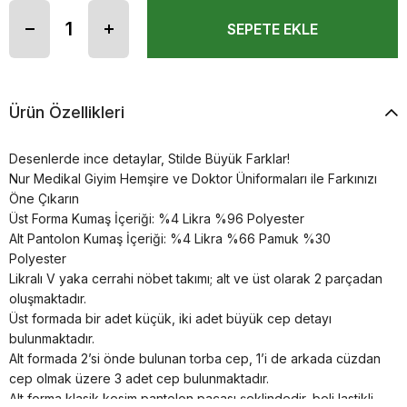
Ürün Özellikleri
Desenlerde ince detaylar, Stilde Büyük Farklar!
Nur Medikal Giyim Hemşire ve Doktor Üniformaları ile Farkınızı
Öne Çıkarın
Üst Forma Kumaş İçeriği: %4 Likra %96 Polyester
Alt Pantolon Kumaş İçeriği: %4 Likra %66 Pamuk %30
Polyester
Likralı V yaka cerrahi nöbet takımı; alt ve üst olarak 2 parçadan
oluşmaktadır.
Üst formada bir adet küçük, iki adet büyük cep detayı
bulunmaktadır.
Alt formada 2’si önde bulunan torba cep, 1’i de arkada cüzdan
cep olmak üzere 3 adet cep bulunmaktadır.
Alt forma klasik kesim pantolon paçası şeklindedir, beli lastikli