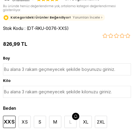
Ortalaması
Bu üründe henüz değerlendirme yok, ortalama kategori değerlendirmesi
gösteriliyor.
Kategorideki Ürünler Beğeniliyor!
Yorumları İncele >
Stok Kodu
(DT-RKU-0076-XXS)
826,99 TL
Boy
Kilo
Beden
XXS
XS
S
M
L
XL
2XL