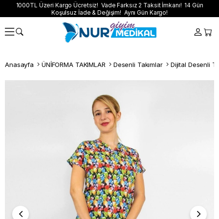
1000TL Üzeri Kargo Ücretsiz! Vade Farksız 2 Taksit İmkanı! 14 Gün
Koşulsuz İade & Değişim! Aynı Gün Kargo!
Anasayfa
ÜNİFORMA TAKIMLAR
Desenli Takımlar
Dijital Desenli T