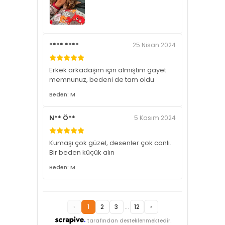
**** ****
25 Nisan 2024
Erkek arkadaşım için almıştım gayet
memnunuz, bedeni de tam oldu
Beden: M
N** Ö**
5 Kasım 2024
Kumaşı çok güzel, desenler çok canlı.
Bir beden küçük alın
Beden: M
‹
1
2
3
...
12
›
tarafından desteklenmektedir.