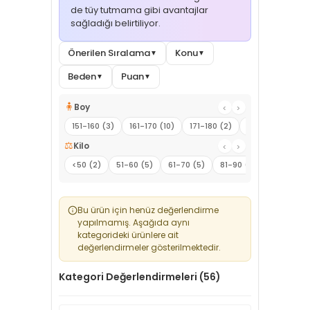
de tüy tutmama gibi avantajlar
sağladığı belirtiliyor.
Önerilen Sıralama
Konu
▼
▼
Beden
Puan
▼
▼
🧍
Boy
‹
›
151-160 (3)
161-170 (10)
171-180 (2)
181-190 (1)
⚖️
Kilo
‹
›
<50 (2)
51-60 (5)
61-70 (5)
81-90 (2)
91-100 (1)
Bu ürün için henüz değerlendirme
yapılmamış. Aşağıda aynı
kategorideki ürünlere ait
değerlendirmeler gösterilmektedir.
Kategori Değerlendirmeleri (56)