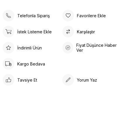
Desenli hemşire forması her zaman talep gören bir
üniformadır;
Telefonla Sipariş
Favorilere Ekle
Özellikle hemşire forması takım modelleri söz konusu
olduğu zaman desenli formalar her zaman favori konumda
yer alırlar.
İstek Listeme Ekle
Karşılaştır
Fiyat Düşünce Haber
İndirimli Ürün
Ver
Kargo Bedava
Tavsiye Et
Yorum Yaz