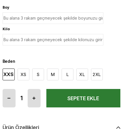
Boy
Kilo
Beden
XXS
XS
S
M
L
XL
2XL
Ürün Özellikleri