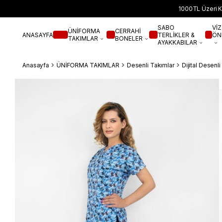
1000TL Üzeri K
SABO
VİZ
ÜNİFORMA
CERRAHİ
ANASAYFA
TERLİKLER &
ÖN
TAKIMLAR
BONELER
AYAKKABILAR
Anasayfa
ÜNİFORMA TAKIMLAR
Desenli Takımlar
Dijital Desenl