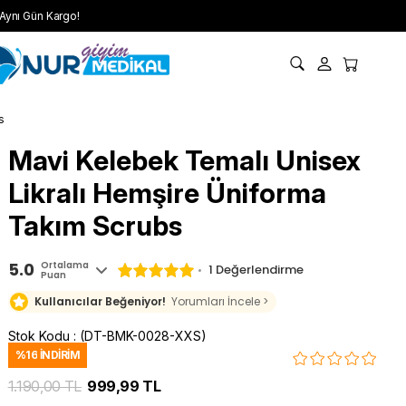
Aynı Gün Kargo!
s
Mavi Kelebek Temalı Unisex
Likralı Hemşire Üniforma
Takım Scrubs
5.0
Ortalama
1 Değerlendirme
Puan
Kullanıcılar Beğeniyor!
Yorumları İncele >
Stok Kodu
(DT-BMK-0028-XXS)
%
16
İNDIRIM
1.190,00 TL
999,99 TL