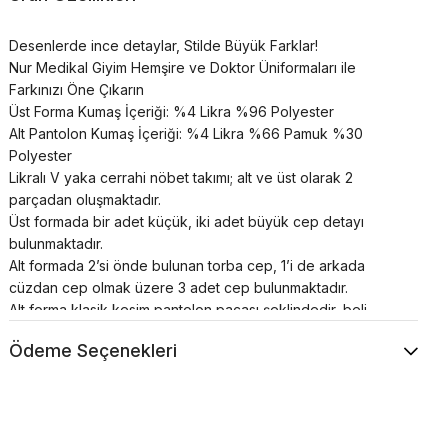
Desenlerde ince detaylar, Stilde Büyük Farklar!
Nur Medikal Giyim Hemşire ve Doktor Üniformaları ile
Farkınızı Öne Çıkarın
Üst Forma Kumaş İçeriği: %4 Likra %96 Polyester
Alt Pantolon Kumaş İçeriği: %4 Likra %66 Pamuk %30
Polyester
Likralı V yaka cerrahi nöbet takımı; alt ve üst olarak 2
parçadan oluşmaktadır.
Üst formada bir adet küçük, iki adet büyük cep detayı
bulunmaktadır.
Alt formada 2’si önde bulunan torba cep, 1’i de arkada
cüzdan cep olmak üzere 3 adet cep bulunmaktadır.
Alt forma klasik kesim pantolon paçası şeklindedir, beli
lastikli ve bağcıklıdır.
Ödeme Seçenekleri
Cerrahi takımlar unisex’dir.
Renkler uzun süre canlılığını korur;
Terletme ve solma asla yapmaz;
Nefes alan özel yapıya sahiptir;
Çok sık buruşma yapmaz;