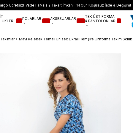
argo Ücretsiz! Vade Farksız 2 Taksit İmkanı! 14 Gün Koşulsuz İade & Değişim! 
İT
TEK ÜST FORMA
POLARLAR
AKSESUARLAR
LÜKLER
& PANTOLONLAR
i Takımlar
Mavi Kelebek Temalı Unisex Likralı Hemşire Üniforma Takım Scrub