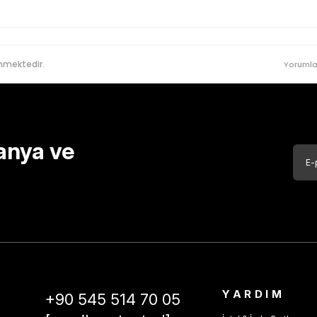
nmektedir.
Yorumla
anya ve
YARDIM
+90 545 514 70 05