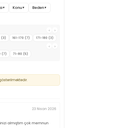
ma
Konu
Beden
▼
▼
▼
‹
›
 (3)
161-170 (7)
171-180 (3)
‹
›
 (7)
71-80 (5)
österilmektedir.
23 Nisan 2026
ğinizi almıştım çok memnun