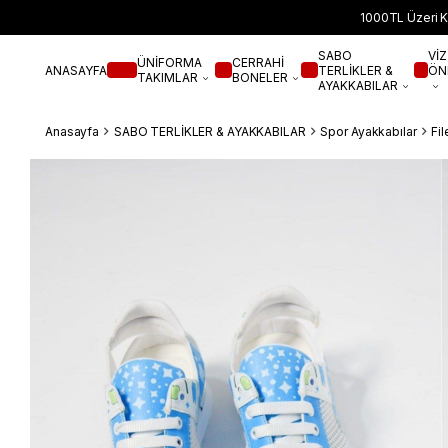
1000TL Üzeri K
SABO
VİZ
ÜNİFORMA
CERRAHİ
ANASAYFA
TERLİKLER &
ÖN
TAKIMLAR
BONELER
AYAKKABILAR
Anasayfa
SABO TERLİKLER & AYAKKABILAR
Spor Ayakkabılar
Fil