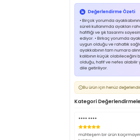
Değerlendirme Özeti
• Birçok yorumda ayakkabının r
süreli kullanımda ayakları rahat 
hafifliği ve şık tasarımı saye
ediyor. • Birkaç yorumda ayakk
uygun olduğu ve rahatlık sağlad
ayakkabının tam numara alınm
kalıbının küçük olabileceğini be
olduğu, hafif ve nefes alabili
dile getiriliyor.
Bu ürün için henüz değerlendi
Kategori Değerlendirmeler
**** ****
mühteşem bir ürün kaçırmayın,y