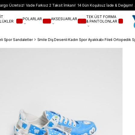
argo Ücretsiz! Vade Farksız 2 Taksit İmkanı! 14 Gün Koşulsuz İade & Değişim! 
İT
TEK ÜST FORMA
POLARLAR
AKSESUARLAR
LÜKLER
& PANTOLONLAR
eli Spor Sandaletler
Smile Diş Desenli Kadın Spor Ayakkabı Fileli Ortopedik 