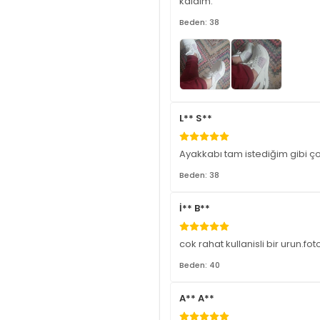
kaldım.
Beden: 38
L** S**
Ayakkabı tam istediğim gibi 
Beden: 38
İ** B**
cok rahat kullanisli bir urun.f
Beden: 40
A** A**