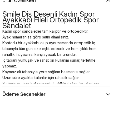
Ürün Özellikleri
Smile Diş Desenli Kadın Spor
Ayakkabı Fileli Ortopedik Spor
Sandalet
Kadın spor sandaletler tam kalıptır ve ortopediktir.
Ayak numaranıza göre satın almalısınız.
Konforlu bir ayakkabı olup aynı zamanda ortopedik iç
tabanıyla tüm gün size eşlik edecek ve hem şıklık hem
rahatlık ihtiyacınızı karşılayacak bir üründür.
İç tabanı yumuşak ve rahat bir kullanım sunar, terletme
yapmaz.
Kaymaz alt tabanıyla yere sağlam basmanızı sağlar.
Uzun süre ayakta kalanlar için rahatlık sağlar
Yürüyüş ve hareket sırasında hafifliği ile konfor oluşturur,
ayak tabanının her kısmını kavrayarak
Ödeme Seçenekleri
ortopedik destek verir.
Ayak anatomisine uygun iç yapısı sayesinde gün boyu rahat
kullanım sağlar.
Spor ayakkabılar asla makinede yıkanmamalı veya