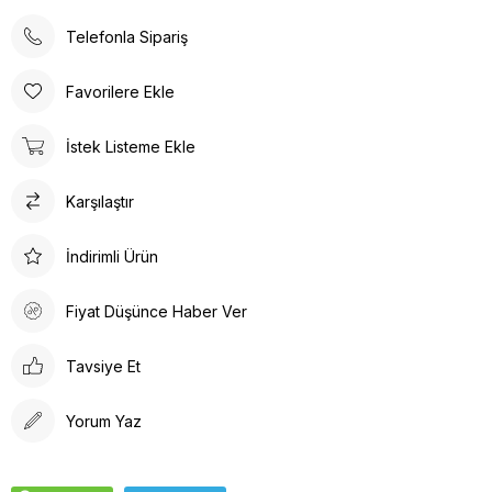
• Doktor hemşire formalarımız rahat kalıptır bunu göz önünde
bulundurarak sipariş vermenizi öneririz.
Telefonla Sipariş
YIKAMA BİLGİSİ;
• 30°’de kısa programda yıkanılması önerilir. 30 derece üstü
Favorilere Ekle
yıkamalar tavsiye edilmemektedir.
İstek Listeme Ekle
Karşılaştır
İndirimli Ürün
Fiyat Düşünce Haber Ver
Tavsiye Et
Yorum Yaz