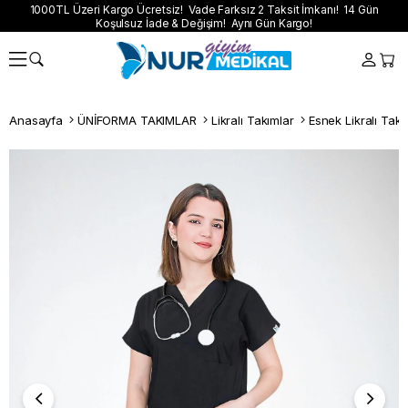
1000TL Üzeri Kargo Ücretsiz! Vade Farksız 2 Taksit İmkanı! 14 Gün
Koşulsuz İade & Değişim! Aynı Gün Kargo!
Anasayfa
ÜNİFORMA TAKIMLAR
Likralı Takımlar
Esnek Likralı Takı