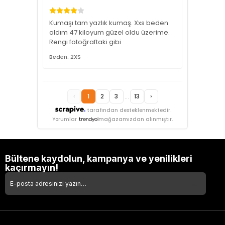
Kumaşı tam yazlık kumaş. Xxs beden
aldım 47 kiloyum güzel oldu üzerime.
Rengi fotoğraftaki gibi
Beden: 2XS
‹
1
2
3
...
13
›
tarafından desteklenmektedir.
Yorumlar
mağazamızdan alınmıştır.
Bültene kaydolun, kampanya ve yenilikleri
kaçırmayın!