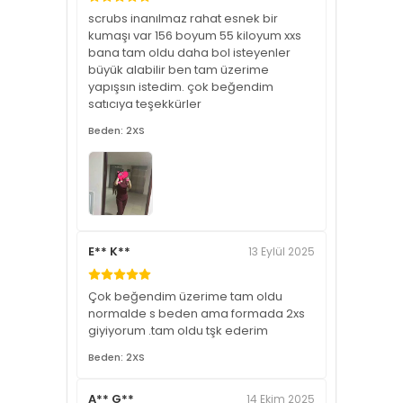
scrubs inanılmaz rahat esnek bir
kumaşı var 156 boyum 55 kiloyum xxs
bana tam oldu daha bol isteyenler
büyük alabilir ben tam üzerime
yapışsın istedim. çok beğendim
satıcıya teşekkürler
Beden: 2XS
E** K**
13 Eylül 2025
Çok beğendim üzerime tam oldu
normalde s beden ama formada 2xs
giyiyorum .tam oldu tşk ederim
Beden: 2XS
A** G**
14 Ekim 2025