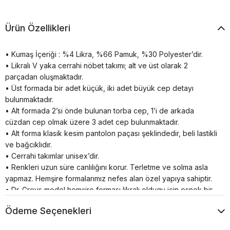
Ürün Özellikleri
• Kumaş İçeriği : %4 Likra, %66 Pamuk, %30 Polyester’dir.
• Likralı V yaka cerrahi nöbet takımı; alt ve üst olarak 2
parçadan oluşmaktadır.
• Üst formada bir adet küçük, iki adet büyük cep detayı
bulunmaktadır.
• Alt formada 2’si önde bulunan torba cep, 1’i de arkada
cüzdan cep olmak üzere 3 adet cep bulunmaktadır.
• Alt forma klasik kesim pantolon paçası şeklindedir, beli lastikli
ve bağcıklıdır.
• Cerrahi takımlar unisex’dir.
• Renkleri uzun süre canlılığını korur. Terletme ve solma asla
yapmaz. Hemşire formalarımız nefes alan özel yapıya sahiptir.
• Dr. Greys model hemşire forması likralı oldugu için esnek bir
yapıya sahiptir.
Ödeme Seçenekleri
• Doktor forması yarasa kol olduğu için bedeninize tam olarak
yapışmaz sizi rahatsız etmez.