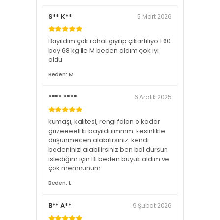
S** K**
5 Mart 2026
Bayıldım çok rahat giyilip çıkartılıyo 1.60
boy 68 kg ile M beden aldım çok iyi
oldu
Beden: M
**** ****
6 Aralık 2025
kumaşı, kalitesi, rengi falan o kadar
güzeeeell ki bayildiiiimmm. kesinlikle
düşünmeden alabilirsiniz. kendi
bedeninizi alabilirsiniz ben bol dursun
istediğim için Bi beden büyük aldım ve
çok memnunum.
Beden: L
B** A**
9 Şubat 2026