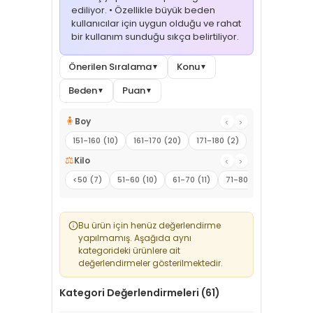
ediliyor. • Özellikle büyük beden
kullanıcılar için uygun olduğu ve rahat
bir kullanım sunduğu sıkça belirtiliyor.
Önerilen Sıralama
Konu
▼
▼
Beden
Puan
▼
▼
🧍
Boy
‹
›
151-160 (10)
161-170 (20)
171-180 (2)
⚖️
Kilo
‹
›
<50 (7)
51-60 (10)
61-70 (11)
71-80 (1)
91-100 (1
Bu ürün için henüz değerlendirme
yapılmamış. Aşağıda aynı
kategorideki ürünlere ait
değerlendirmeler gösterilmektedir.
Kategori Değerlendirmeleri (61)