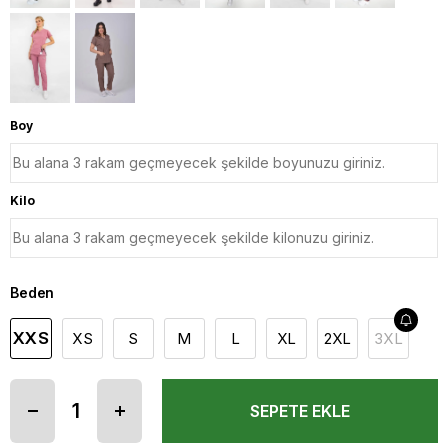
Boy
Kilo
Beden
XXS
XS
S
M
L
XL
2XL
3XL