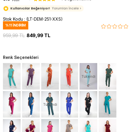
Puan
Kullanıcılar Beğeniyor!
Yorumları İncele >
Stok Kodu
(LT-DEM-251-XXS)
%
11
İNDIRIM
959,99 TL
849,99 TL
Renk Seçenekleri
Tükendi
Tükendi