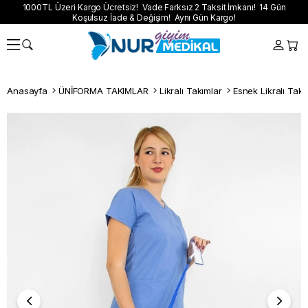
1000TL Üzeri Kargo Ücretsiz! Vade Farksız 2 Taksit İmkanı! 14 Gün
Koşulsuz İade & Değişim! Aynı Gün Kargo!
Anasayfa
ÜNİFORMA TAKIMLAR
Likralı Takımlar
Esnek Likralı Takı