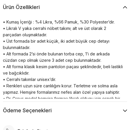
Ürün Özellikleri
• Kumaş İçeriği : %4 Likra, %66 Pamuk, %30 Polyester’dir.
• Likralı V yaka cerrahi nöbet takımı; alt ve üst olarak 2
parçadan oluşmaktadır.
• Üst formada bir adet küçük, iki adet büyük cep detayı
bulunmaktadır.
• Alt formada 2’si önde bulunan torba cep, 1’i de arkada
cüzdan cep olmak üzere 3 adet cep bulunmaktadır.
• Alt forma klasik kesim pantolon paçası şeklindedir, beli lastikli
ve bağcıklıdır.
• Cerrahi takımlar unisex’dir.
• Renkleri uzun süre canlılığını korur. Terletme ve solma asla
yapmaz. Hemşire formalarımız nefes alan özel yapıya sahiptir.
• Dr. Greys model hemşire forması likralı oldugu için esnek bir
yapıya sahiptir.
Ödeme Seçenekleri
• Doktor forması yarasa kol olduğu için bedeninize tam olarak
yapışmaz sizi rahatsız etmez.
• Doktor hemşire formalarımız rahat kalıptır bunu göz önünde