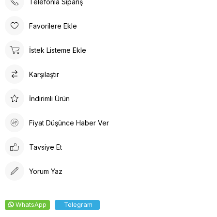
bulundurarak sipariş vermenizi öneririz.
Telefonla Sipariş
YIKAMA BİLGİSİ;
• 30°’de kısa programda yıkanılması önerilir. 30 derece üstü
Favorilere Ekle
yıkamalar tavsiye edilmemektedir.
İstek Listeme Ekle
Karşılaştır
İndirimli Ürün
Fiyat Düşünce Haber Ver
Tavsiye Et
Yorum Yaz
WhatsApp
Telegram