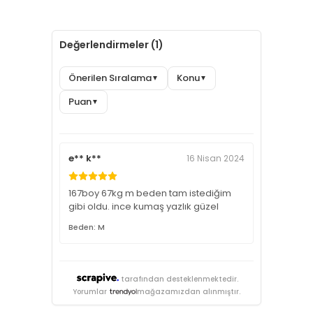
Değerlendirmeler (1)
Önerilen Sıralama
Konu
▼
▼
Puan
▼
e** k**
16 Nisan 2024
167boy 67kg m beden tam istediğim
gibi oldu. ince kumaş yazlık güzel
Beden: M
tarafından desteklenmektedir.
Yorumlar
mağazamızdan alınmıştır.