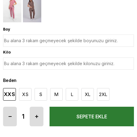
Boy
Kilo
Beden
XXS
XS
S
M
L
XL
2XL