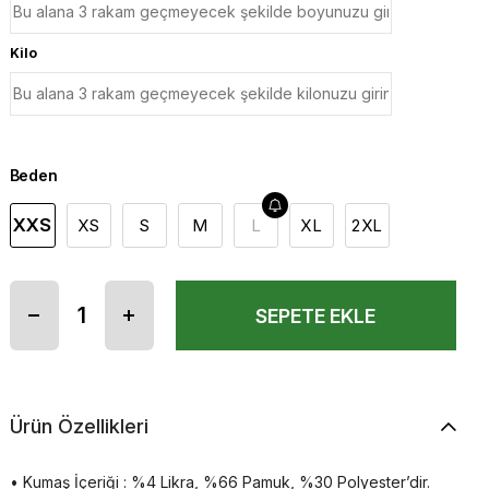
Kilo
Beden
XXS
XS
S
M
L
XL
2XL
Ürün Özellikleri
• Kumaş İçeriği : %4 Likra, %66 Pamuk, %30 Polyester’dir.