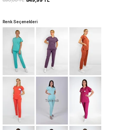
890,00 TL
849,99 TL
Renk Seçenekleri
Tükendi