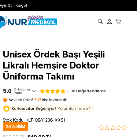
Aynı Gün Kargo!
Unisex Ördek Başı Yeşili
Likralı Hemşire Doktor
Üniforma Takımı
5.0
Ortalama
38 Değerlendirme
Puan
Sevilen ürün!
707
kişi favoriledi!
Kullanıcılar Beğeniyor!
Yorumları İncele >
Stok Kodu
(LT-OBY-236-XXS)
%
4
İNDIRIM