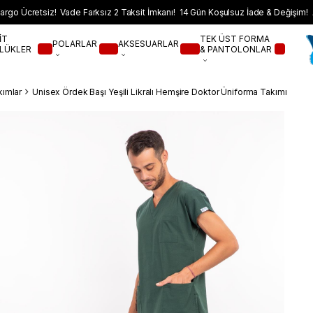
argo Ücretsiz! Vade Farksız 2 Taksit İmkanı! 14 Gün Koşulsuz İade & Değişim! 
İT
TEK ÜST FORMA
POLARLAR
AKSESUARLAR
LÜKLER
& PANTOLONLAR
kımlar
Unisex Ördek Başı Yeşili Likralı Hemşire Doktor Üniforma Takımı