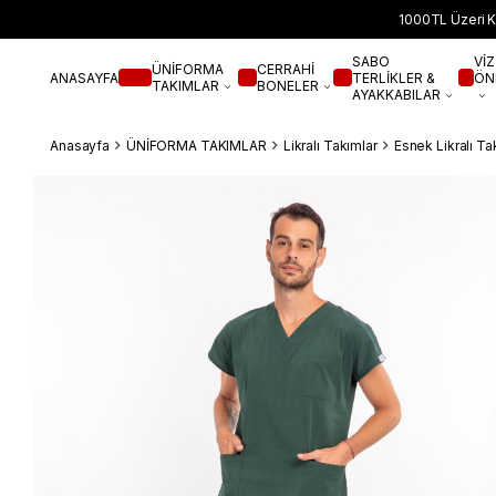
1000TL Üzeri K
SABO
VİZ
ÜNİFORMA
CERRAHİ
ANASAYFA
TERLİKLER &
ÖN
TAKIMLAR
BONELER
AYAKKABILAR
Anasayfa
ÜNİFORMA TAKIMLAR
Likralı Takımlar
Esnek Likralı Ta