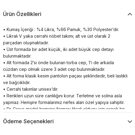
Ürün Özellikleri
• Kumaş İçeriği : %4 Likra, %66 Pamuk, %30 Polyester’dir.
• Likralı V yaka cerrahi nöbet takımı; alt ve üst olarak 2
parçadan oluşmaktadır.
• Üst formada bir adet küçük, iki adet büyük cep detayı
bulunmaktadır.
• Alt formada 2’si önde bulunan torba cep, 1’i de arkada
cüzdan cep olmak üzere 3 adet cep bulunmaktadır.
• Alt forma klasik kesim pantolon paçası şeklindedir, beli lastikli
ve bağcıklıdır.
• Cerrahi takımlar unisex’dir.
• Renkleri uzun süre canlılığını korur. Terletme ve solma asla
yapmaz. Hemşire formalarımız nefes alan özel yapıya sahiptir.
• Dr. Greys model hemşire forması likralı oldugu için esnek bir
yapıya sahiptir.
Ödeme Seçenekleri
• Doktor forması yarasa kol olduğu için bedeninize tam olarak
yapışmaz sizi rahatsız etmez.