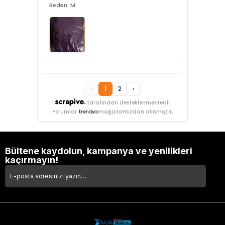
Beden: M
‹
1
2
›
tarafından desteklenmektedir.
Yorumlar
mağazamızdan alınmıştır.
Bültene kaydolun, kampanya ve yenilikleri
kaçırmayın!