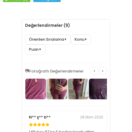
Değerlendirmeler (9)
Önerilen Sıralama
Konu
▼
▼
Puan
▼
‹
›
📷
Fotoğraflı Değerlendirmeler
N** ş** b**
28 Ekim 2023
1.65 boy 87 kg S beden tercih ettim