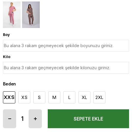
Boy
Kilo
Beden
XXS
XS
S
M
L
XL
2XL