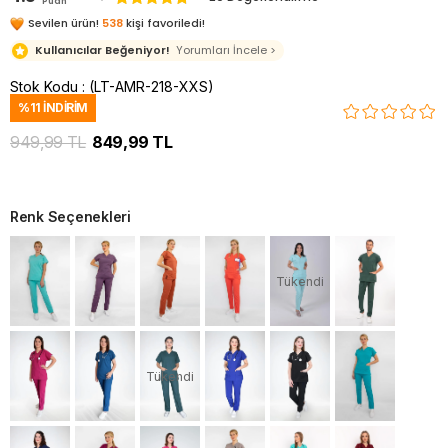
Puan
Sevilen ürün!
538
kişi favoriledi!
Kullanıcılar Beğeniyor!
Yorumları İncele >
Stok Kodu
(LT-AMR-218-XXS)
%
11
İNDIRIM
949,99 TL
849,99 TL
Renk Seçenekleri
Tükendi
Tükendi