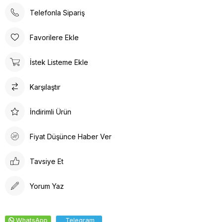
• Doktor hemşire formalarımız rahat kalıptır bunu göz önünde
bulundurarak sipariş vermenizi öneririz.
Telefonla Sipariş
YIKAMA BİLGİSİ;
• 30°’de kısa programda yıkanılması önerilir. 30 derece üstü
Favorilere Ekle
yıkamalar tavsiye edilmemektedir.
İstek Listeme Ekle
Karşılaştır
İndirimli Ürün
Fiyat Düşünce Haber Ver
Tavsiye Et
Yorum Yaz
WhatsApp
Telegram