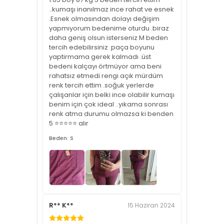
..kumaşı inanılmaz ince rahat ve esnek
.Esnek olmasından dolayı değişim
yapmıyorum bedenime oturdu .biraz
daha geniş olsun isterseniz M beden
tercih edebilirsiniz .paça boyunu
yaptirmama gerek kalmadı .üst
bedeni kalçayı örtmüyor ama beni
rahatsız etmedi rengi açık mürdüm
renk tercih ettim .soğuk yerlerde
çalışanlar için belki ince olabilir kumaşı
benim için çok ideal ..yıkama sonrası
renk atma durumu olmazsa ki benden
5 ⭐⭐⭐⭐⭐ alır
Beden: S
R** K**
15 Haziran 2024