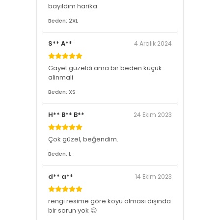
bayıldım harika
Beden: 2XL
S** A**
4 Aralık 2024
Gayet güzeldi ama bir beden küçük
alinmali
Beden: XS
H** B** B**
24 Ekim 2023
Çok güzel, beğendim.
Beden: L
d** a**
14 Ekim 2023
rengi resime göre koyu olması dışında
bir sorun yok 😊