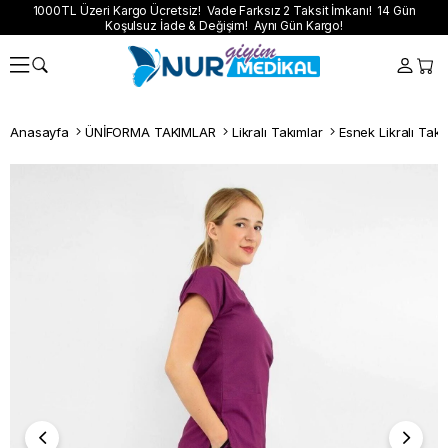
1000TL Üzeri Kargo Ücretsiz! Vade Farksız 2 Taksit İmkanı! 14 Gün
Koşulsuz İade & Değişim! Aynı Gün Kargo!
Anasayfa
ÜNİFORMA TAKIMLAR
Likralı Takımlar
Esnek Likralı Takı