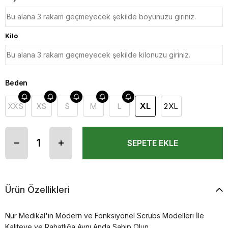
Kilo
Beden
XL
XXS
XS
S
M
L
2XL
Ürün Özellikleri
Nur Medikal'in Modern ve Fonksiyonel Scrubs Modelleri İle
Kaliteye ve Rahatlığa Aynı Anda Sahip Olun