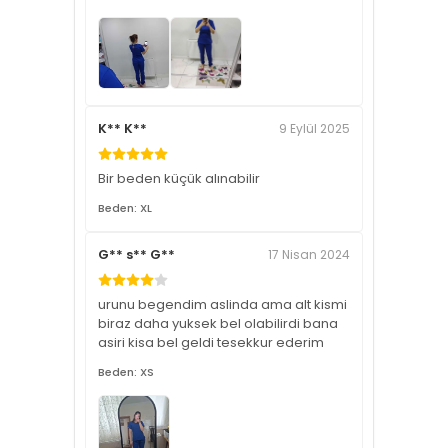
K** K**
9 Eylül 2025
Bir beden küçük alınabilir
Beden: XL
G** s** G**
17 Nisan 2024
urunu begendim aslinda ama alt kismi
biraz daha yuksek bel olabilirdi bana
asiri kisa bel geldi tesekkur ederim
Beden: XS