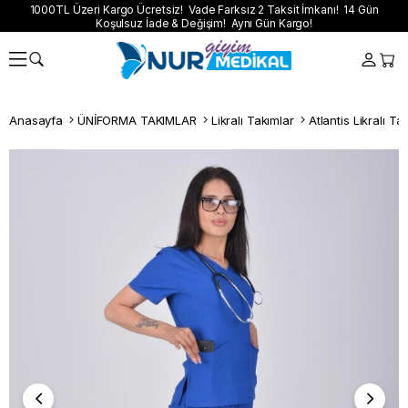
1000TL Üzeri Kargo Ücretsiz! Vade Farksız 2 Taksit İmkanı! 14 Gün
Koşulsuz İade & Değişim! Aynı Gün Kargo!
Anasayfa
ÜNİFORMA TAKIMLAR
Likralı Takımlar
Atlantis Likralı Ta