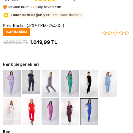
Puan
Sevilen ürün!
925
kişi favoriledi!
Kullanıcılar Beğeniyor!
Yorumları İncele >
Stok Kodu
(JGR-TKM-254-XL)
%
42
İNDIRIM
1.800,00 TL
1.049,99 TL
Renk Seçenekleri
Boy