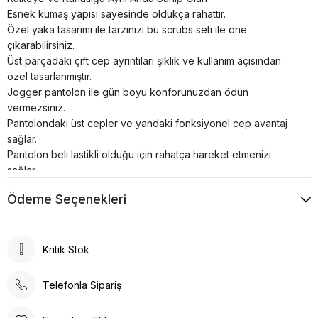
Esnek kumaş yapısı sayesinde oldukça rahattır.
Özel yaka tasarımı ile tarzınızı bu scrubs seti ile öne
çıkarabilirsiniz.
Üst parçadaki çift cep ayrıntıları şıklık ve kullanım açısından
özel tasarlanmıştır.
Jogger pantolon ile gün boyu konforunuzdan ödün
vermezsiniz.
Pantolondaki üst cepler ve yandaki fonksiyonel cep avantaj
sağlar.
Pantolon beli lastikli olduğu için rahatça hareket etmenizi
sağlar.
Paça kısmındaki lastik detayı paçalarınıza oturur ve daha havalı
Ödeme Seçenekleri
bir görünüm elde etmenizi sağlar.
Cerrahi takım kumaş içeriği: % 72 Polyester, % 25 Viskon, % 3
Likradan oluşmaktadır.
Çekme, solma ve dizlerde bollaşma yapmaz.
Kritik Stok
Kolay ütülenebilir yumuşak dokuya sahiptir, fazla kırışmaz.
Renkler uzun süre canlılığını korur.
Telefonla Sipariş
4 mevsim kullanılabilir.
30° de yıkanabilir, ağartıcı kullanmayınız.