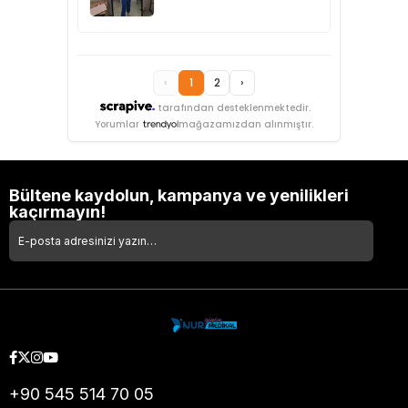
‹
1
2
›
tarafından desteklenmektedir.
Yorumlar
mağazamızdan alınmıştır.
Bültene kaydolun, kampanya ve yenilikleri
kaçırmayın!
+90 545 514 70 05