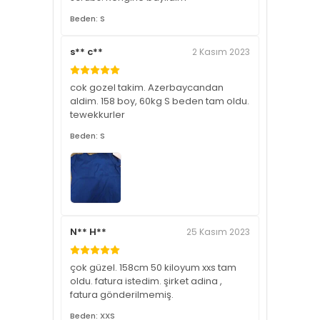
Beden: S
s** c**
2 Kasım 2023
cok gozel takim. Azerbaycandan
aldim. 158 boy, 60kg S beden tam oldu.
tewekkurler
Beden: S
N** H**
25 Kasım 2023
çok güzel. 158cm 50 kiloyum xxs tam
oldu. fatura istedim. şirket adina ,
fatura gönderilmemiş.
Beden: XXS