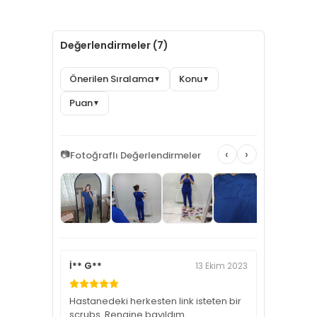
Değerlendirmeler (7)
Önerilen Sıralama
Konu
▼
▼
Puan
▼
‹
›
📷
Fotoğraflı Değerlendirmeler
İ** G**
13 Ekim 2023
Hastanedeki herkesten link isteten bir
scrubs. Rengine bayıldım