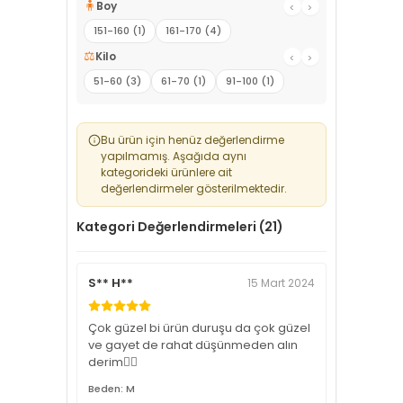
🧍
Boy
‹
›
151-160 (1)
161-170 (4)
⚖️
Kilo
‹
›
51-60 (3)
61-70 (1)
91-100 (1)
Bu ürün için henüz değerlendirme
yapılmamış. Aşağıda aynı
kategorideki ürünlere ait
değerlendirmeler gösterilmektedir.
Kategori Değerlendirmeleri (21)
S** H**
15 Mart 2024
Çok güzel bi ürün duruşu da çok güzel
ve gayet de rahat düşünmeden alın
derim👌🏼
Beden: M