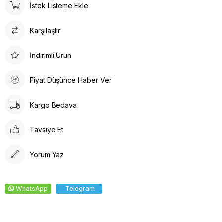
İstek Listeme Ekle
Renkler uzun süre canlılığını korur.
4 mevsim kullanılabilir.
Karşılaştır
30° de yıkanabilir, ağartıcı kullanmayınız.
İndirimli Ürün
Fiyat Düşünce Haber Ver
Kargo Bedava
Tavsiye Et
Yorum Yaz
WhatsApp
Telegram