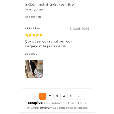
mükemmel bir ürün. kesinlikle
öneriyorum.
Beden: XXS
**** ****
6 Ocak 2024
Çok güzel çok rahat ben çok
beğendim teşekkürler 🙏
Beden: S
‹
1
2
3
4
5
›
tarafından desteklenmektedir.
Yorumlar
mağazamızdan alınmıştır.