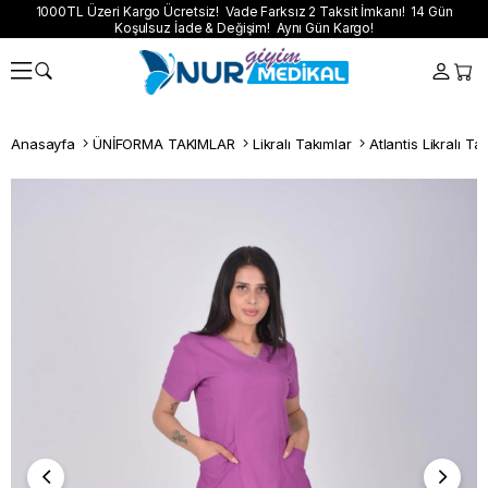
1000TL Üzeri Kargo Ücretsiz! Vade Farksız 2 Taksit İmkanı! 14 Gün
Koşulsuz İade & Değişim! Aynı Gün Kargo!
Anasayfa
ÜNİFORMA TAKIMLAR
Likralı Takımlar
Atlantis Likralı Ta