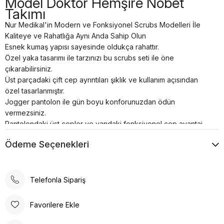
Model Doktor Hemşire Nöbet
Takımı
Nur Medikal'in Modern ve Fonksiyonel Scrubs Modelleri İle
Kaliteye ve Rahatlığa Aynı Anda Sahip Olun
Esnek kumaş yapısı sayesinde oldukça rahattır.
Özel yaka tasarımı ile tarzınızı bu scrubs seti ile öne
çıkarabilirsiniz.
Üst parçadaki çift cep ayrıntıları şıklık ve kullanım açısından
özel tasarlanmıştır.
Jogger pantolon ile gün boyu konforunuzdan ödün
vermezsiniz.
Pantolondaki üst cepler ve yandaki fonksiyonel cep avantaj
sağlar.
Ödeme Seçenekleri
Pantolon beli lastikli olduğu için rahatça hareket etmenizi
sağlar.
Paça kısmındaki lastik detayı paçalarınıza oturur ve daha havalı
bir görünüm elde etmenizi sağlar.
Telefonla Sipariş
Cerrahi takım kumaş içeriği: % 72 Polyester, % 25 Viskon, % 3
Likradan oluşmaktadır.
Favorilere Ekle
Çekme, solma ve dizlerde bollaşma yapmaz.
Kolay ütülenebilir yumuşak dokuya sahiptir, fazla kırışmaz.