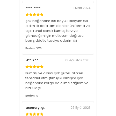
**** ****
1 Mart 2024
çok beğendim 155 boy 48 kiloyum xxs
aldım ilk defa tam olan bir üniforma ve
aşırı rahat esnek kumaş terziye
gitmediğim için mutluyum doğrusu
ben şiddetle tavsiye ederim 🤗
Beden: XXS
H** K**
23 Ağustos 2025
kumaşı ve dikimi çok güzel. alırken
tereddüt etmiştim iyiki almışım çok
beğendim kargo da elime sağlam ve
hızlı ulaştı.
Beden: S
asena y. g.
26 Eylül 2023