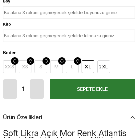
Boy
Kilo
Beden
XL
XXS
XS
S
M
L
2XL
Ürün Özellikleri
Soft Likra Açık Mor Renk Atlantis