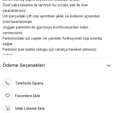
Özel yaka tasarımı ile tarzınızı bu scrubs seti ile öne
çıkarabilirsiniz.
Üst parçadaki çift cep ayrıntıları şıklık ve kullanım açısından
özel tasarlanmıştır.
Jogger pantolon ile gün boyu konforunuzdan ödün
vermezsiniz.
Pantolondaki üst cepler ve yandaki fonksiyonel cep avantaj
sağlar.
Pantolon beli lastikli olduğu için rahatça hareket etmenizi
sağlar.
Paça kısmındaki lastik detayı paçalarınıza oturur ve daha havalı
Ödeme Seçenekleri
bir görünüm elde etmenizi sağlar.
Cerrahi takım kumaş içeriği: % 72 Polyester, % 25 Viskon, % 3
Likradan oluşmaktadır.
Çekme, solma ve dizlerde bollaşma yapmaz.
Telefonla Sipariş
Kolay ütülenebilir yumuşak dokuya sahiptir, fazla kırışmaz.
Renkler uzun süre canlılığını korur.
Favorilere Ekle
4 mevsim kullanılabilir.
30° de yıkanabilir, ağartıcı kullanmayınız.
İstek Listeme Ekle