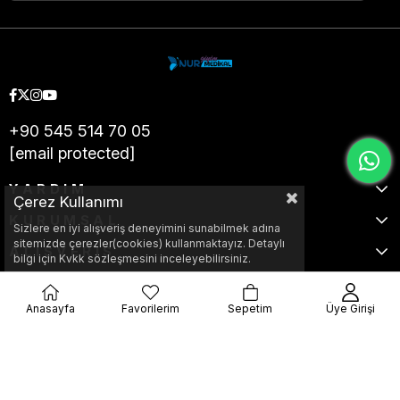
+90 545 514 70 05
[email protected]
YARDIM
Çerez Kullanımı
KURUMSAL
Sizlere en iyi alışveriş deneyimini sunabilmek adına
sitemizde çerezler(cookies) kullanmaktayız. Detaylı
ALIŞVERİŞ
bilgi için Kvkk sözleşmesini inceleyebilirsiniz.
Anasayfa
Favorilerim
Sepetim
Üye Girişi