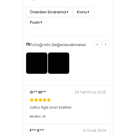
Önerilen Sıralama
Konu
▼
▼
Puan
▼
‹
›
📷
Fotoğraflı Değerlendirmeler
G** M**
24 Temmuz 2025
satıcı İlgili ürün kaliteli
Beden: M
F** K**
8 Ocak 2024