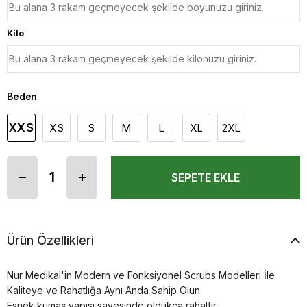
Kilo
Beden
XXS
XS
S
M
L
XL
2XL
Ürün Özellikleri
Nur Medikal'in Modern ve Fonksiyonel Scrubs Modelleri İle
Kaliteye ve Rahatlığa Aynı Anda Sahip Olun
Esnek kumaş yapısı sayesinde oldukça rahattır.