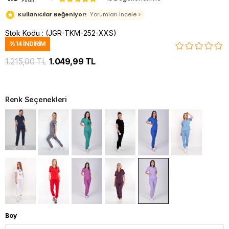
Puan
Kullanıcılar Beğeniyor!
Yorumları İncele >
Stok Kodu
(JGR-TKM-252-XXS)
%
14
İNDIRIM
1.215,00 TL
1.049,99 TL
Renk Seçenekleri
Boy