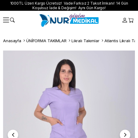
1000TL Üzeri Kargo Ücretsiz! Vade Farksız 2 Taksit İmkanı! 14 Gün
Koşulsuz İade & Değişim! Aynı Gün Kargo!
Anasayfa
ÜNİFORMA TAKIMLAR
Likralı Takımlar
Atlantis Likralı Ta