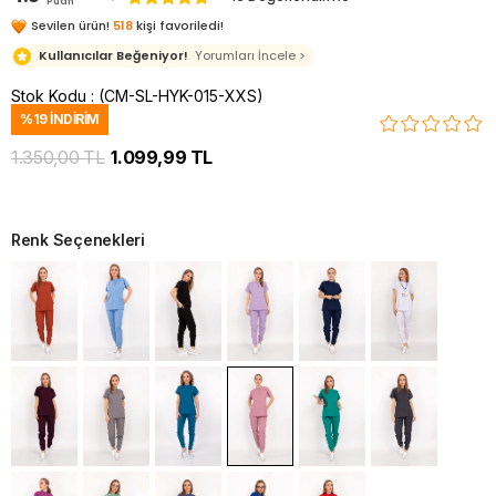
Puan
Sevilen ürün!
518
kişi favoriledi!
Kullanıcılar Beğeniyor!
Yorumları İncele >
Stok Kodu
(CM-SL-HYK-015-XXS)
%
19
İNDIRIM
1.350,00 TL
1.099,99 TL
Renk Seçenekleri