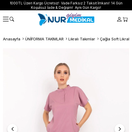
1000TL Üzeri Kargo Ücretsiz! Vade Farksız 2 Taksit İmkanı! 14 Gün
Koşulsuz İade & Değişim! Aynı Gün Kargo!
Anasayfa
ÜNİFORMA TAKIMLAR
Likralı Takımlar
Çağla Soft Likralı