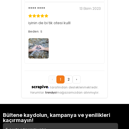
**** ****
13 Ekim 2023
iyinin de bi tik otesi kulll
Beden: S
‹
1
2
›
tarafından desteklenmektedir.
Yorumlar
mağazamızdan alınmıştır.
Bültene kaydolun, kampanya ve yenilikleri
kaçırmayın!