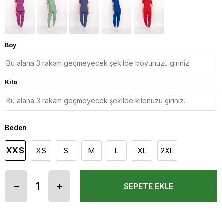
Boy
Kilo
Beden
XXS
XS
S
M
L
XL
2XL