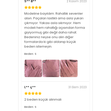
S** B**
2 Kasım 2023
Modeline bayıldım. Rahatlık sevenler
alsın. Paçaları lastikli ama asla yukarı
çıkmıyor. Yakası asla sıkmıyor. Hem
modeli hem rahatlığı açısından forma
giyiyormuş gibi değil daha rahat.
Bedeniniz neyse onu alın diğer
formalarda ki gibi aldanıp küçük
beden istemeyin.
Beden: S
L** ç**
31 Ekim 2023
2 beden küçük alinmali
Beden: S