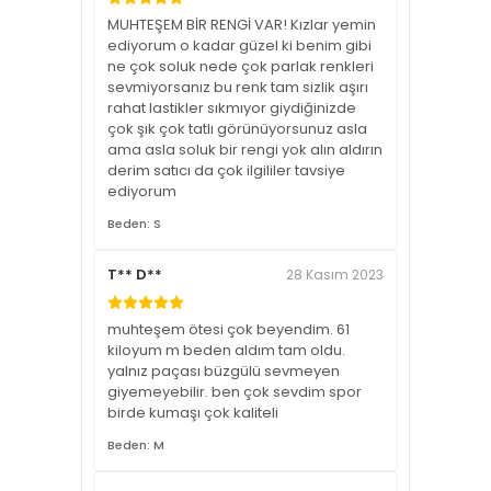
MUHTEŞEM BİR RENGİ VAR! Kızlar yemin
ediyorum o kadar güzel ki benim gibi
ne çok soluk nede çok parlak renkleri
sevmiyorsanız bu renk tam sizlik aşırı
rahat lastikler sıkmıyor giydiğinizde
çok şık çok tatlı görünüyorsunuz asla
ama asla soluk bir rengi yok alın aldırın
derim satıcı da çok ilgililer tavsiye
ediyorum
Beden: S
T** D**
28 Kasım 2023
muhteşem ötesi çok beyendim. 61
kiloyum m beden aldım tam oldu.
yalnız paçası büzgülü sevmeyen
giyemeyebilir. ben çok sevdim spor
birde kumaşı çok kaliteli
Beden: M