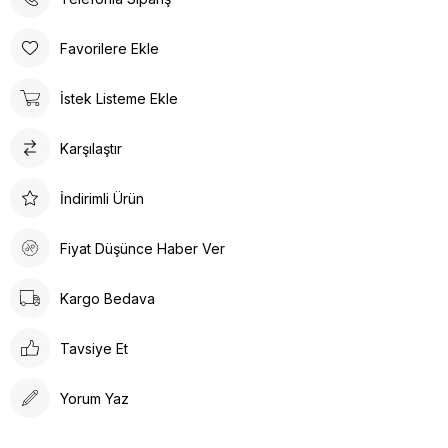
Üst Üniformada;
Çıt Çıt Detayları: Hakim yaka tasarımında bulunan çıt çıtlar,
Favorilere Ekle
kolay giyip çıkarma imkanı sunar.
Çeşitli Cepler: Üst kısımda bulunan cepler, sağlık çalışanlarının
İstek Listeme Ekle
gerekli malzemelerini (kalem, not defteri, eldiven vb.)
taşımalarına olanak tanır.
Karşılaştır
Kolay Temizlik: Genellikle makinede yıkanabilir ve hızlı kuruma
özelliğine sahiptir, bu da hijyen açısından büyük bir avantajdır.
Jogger pantolon ile gün boyu konforunuzdan ödün
İndirimli Ürün
vermezsiniz.
Pantolondaki üst cepler ve yandaki fonksiyonel cep avantaj
Fiyat Düşünce Haber Ver
sağlar.
Pantolon beli lastikli olduğu için rahatça hareket etmenizi
Kargo Bedava
sağlar.
Paça kısmındaki lastik detayı paçalarınıza oturur ve daha havalı
Tavsiye Et
bir görünüm elde etmenizi sağlar
Yorum Yaz