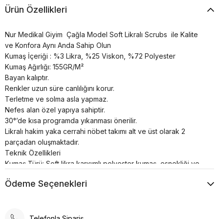
Ürün Özellikleri
Nur Medikal Giyim Çağla Model Soft Likralı Scrubs ile Kalite
ve Konfora Aynı Anda Sahip Olun
Kumaş İçeriği : %3 Likra, %25 Viskon, %72 Polyester
Kumaş Ağırlığı: 155GR/M²
Bayan kalıptır.
Renkler uzun süre canlılığını korur.
Terletme ve solma asla yapmaz.
Nefes alan özel yapıya sahiptir.
30°’de kısa programda yıkanması önerilir.
Likralı hakim yaka cerrahi nöbet takımı alt ve üst olarak 2
parçadan oluşmaktadır.
Teknik Özellikleri
Kumaş Türü: Soft likra karışımlı polyester kumaş, esnekliği ve
konforu bir araya getirir. Bu, uzun süreli giyimde rahatlık sağlar.
Ödeme Seçenekleri
Nefes Alabilirlik: Kumaşın yapısı, hava geçirgenliği yüksek
olup, terlemeyi azaltır ve konforu artırır.
Esnek Yapı: Likra içeriği sayesinde forma, vücuda tam oturur
ve hareket özgürlüğü sağlar.
Telefonla Sipariş