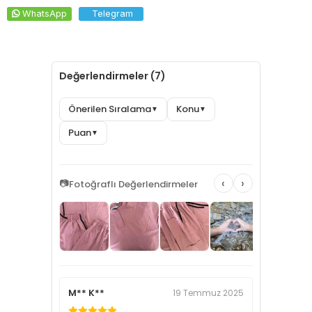
WhatsApp
Telegram
Değerlendirmeler (7)
Önerilen Sıralama
Konu
▼
▼
Puan
▼
‹
›
📷
Fotoğraflı Değerlendirmeler
M** K**
19 Temmuz 2025