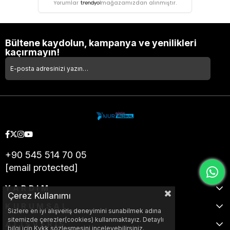
Yorumlar
mağazamızdan alınmıştır.
Bültene kaydolun, kampanya ve yenilikleri
kaçırmayın!
+90 545 514 70 05
[email protected]
YARDIM
Çerez Kullanımı
KURUMSAL
Sizlere en iyi alışveriş deneyimini sunabilmek adına
sitemizde çerezler(cookies) kullanmaktayız. Detaylı
ALIŞVERİŞ
bilgi için Kvkk sözleşmesini inceleyebilirsiniz.