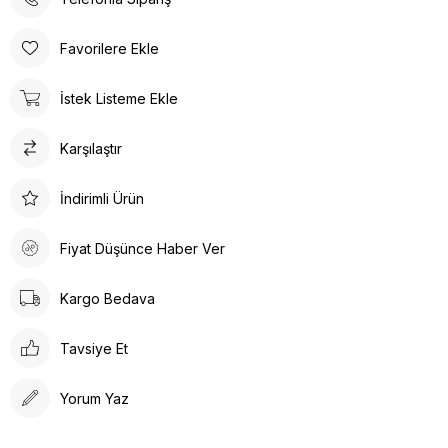
Üst Üniformada;
Çıt Çıt Detayları: Hakim yaka tasarımında bulunan çıt çıtlar,
Favorilere Ekle
kolay giyip çıkarma imkanı sunar.
Çeşitli Cepler: Üst kısımda bulunan cepler, sağlık çalışanlarının
İstek Listeme Ekle
gerekli malzemelerini (kalem, not defteri, eldiven vb.)
taşımalarına olanak tanır.
Karşılaştır
Kolay Temizlik: Genellikle makinede yıkanabilir ve hızlı kuruma
özelliğine sahiptir, bu da hijyen açısından büyük bir avantajdır.
Jogger pantolon ile gün boyu konforunuzdan ödün
İndirimli Ürün
vermezsiniz.
Pantolondaki üst cepler ve yandaki fonksiyonel cep avantaj
Fiyat Düşünce Haber Ver
sağlar.
Pantolon beli lastikli olduğu için rahatça hareket etmenizi
Kargo Bedava
sağlar.
Paça kısmındaki lastik detayı paçalarınıza oturur ve daha havalı
Tavsiye Et
bir görünüm elde etmenizi sağlar
Yorum Yaz