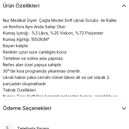
Ürün Özellikleri
Nur Medikal Giyim Çağla Model Soft Likralı Scrubs ile Kalite
ve Konfora Aynı Anda Sahip Olun
Kumaş İçeriği : %3 Likra, %25 Viskon, %72 Polyester
Kumaş Ağırlığı: 155GR/M²
Bayan kalıptır.
Renkler uzun süre canlılığını korur.
Terletme ve solma asla yapmaz.
Nefes alan özel yapıya sahiptir.
30°’de kısa programda yıkanması önerilir.
Likralı hakim yaka cerrahi nöbet takımı alt ve üst olarak 2
parçadan oluşmaktadır.
Teknik Özellikleri
Kumaş Türü: Soft likra karışımlı polyester kumaş, esnekliği ve
konforu bir araya getirir. Bu, uzun süreli giyimde rahatlık sağlar.
Ödeme Seçenekleri
Nefes Alabilirlik: Kumaşın yapısı, hava geçirgenliği yüksek
olup, terlemeyi azaltır ve konforu artırır.
Esnek Yapı: Likra içeriği sayesinde forma, vücuda tam oturur
ve hareket özgürlüğü sağlar.
Telefonla Sipariş