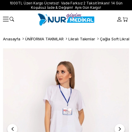
1000TL Üzeri Kargo Ücretsiz! Vade Farksız 2 Taksit İmkanı! 14 Gün
Koşulsuz İade & Değişim! Aynı Gün Kargo!
Anasayfa
ÜNİFORMA TAKIMLAR
Likralı Takımlar
Çağla Soft Likralı