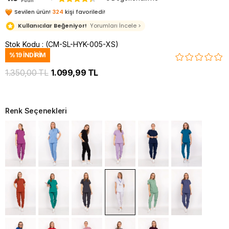
Puan
Sevilen ürün!
324
kişi favoriledi!
Kullanıcılar Beğeniyor!
Yorumları İncele >
Stok Kodu
(CM-SL-HYK-005-XS)
%
19
İNDIRIM
1.350,00 TL
1.099,99 TL
Renk Seçenekleri