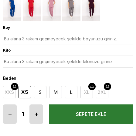
Boy
Kilo
Beden
XS
XXS
S
M
L
XL
2XL