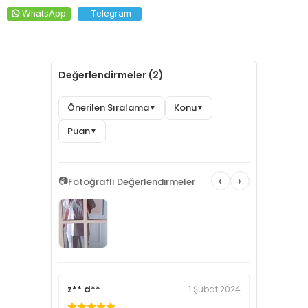
WhatsApp
Telegram
Değerlendirmeler (2)
Önerilen Sıralama
Konu
▼
▼
Puan
▼
‹
›
📷
Fotoğraflı Değerlendirmeler
z** d**
1 Şubat 2024