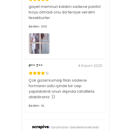
gayet memnun kaldım sadece pantol
boyu olmadı onu da terziye verdim
tesekkurler
Beden: XXS
P** T**
4 Kasım 2025
Çok güzel kumaşı filan sadece
formanın üstü içinde bir cep
yapılabilirdi onun dışında rahatlıkla
alabilirsiniz :))
Beden: XL
tarafından desteklenmektedir.