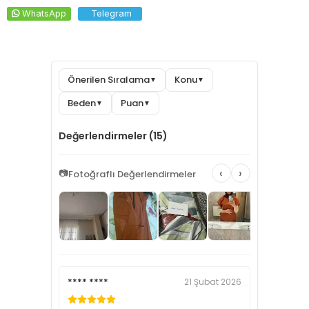
WhatsApp
Telegram
Önerilen Sıralama
Konu
▼
▼
Beden
Puan
▼
▼
Değerlendirmeler (15)
‹
›
📷
Fotoğraflı Değerlendirmeler
**** ****
21 Şubat 2026