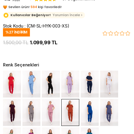
Puan
Sevilen ürün!
594
kişi favoriledi!
Kullanıcılar Beğeniyor!
Yorumları İncele >
Stok Kodu
(CM-SL-HYK-003-XS)
%
27
İNDIRIM
1.500,00 TL
1.099,99 TL
Renk Seçenekleri