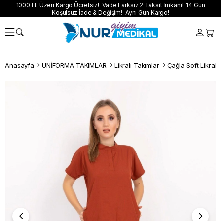
1000TL Üzeri Kargo Ücretsiz! Vade Farksız 2 Taksit İmkanı! 14 Gün
Koşulsuz İade & Değişim! Aynı Gün Kargo!
Anasayfa
ÜNİFORMA TAKIMLAR
Likralı Takımlar
Çağla Soft Likralı