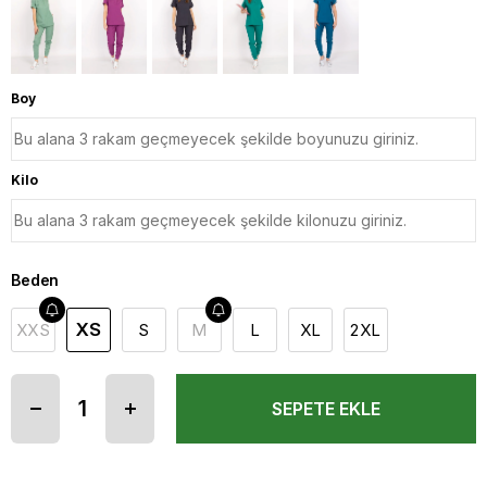
Boy
Kilo
Beden
XS
XXS
S
M
L
XL
2XL