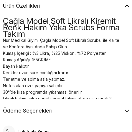
Ürün Özellikleri
Çağla Model Soft Likralı Kiremit
Renk Hakim Yaka Scrubs Forma
Takım
Nur Medikal Giyim Çağla Model Soft Likralı Scrubs ile Kalite
ve Konfora Aynı Anda Sahip Olun
Kumaş İçeriği : %3 Likra, %25 Viskon, %72 Polyester
Kumaş Ağırlığı: 155GR/M²
Bayan kalıptır.
Renkler uzun süre canlılığını korur.
Terletme ve solma asla yapmaz.
Nefes alan özel yapıya sahiptir.
30°’de kısa programda yıkanması önerilir.
Likralı hakim yaka cerrahi nöbet takımı alt ve üst olarak 2
parçadan oluşmaktadır.
Ödeme Seçenekleri
Teknik Özellikleri
Kumaş Türü: Soft likra karışımlı polyester kumaş, esnekliği ve
konforu bir araya getirir. Bu, uzun süreli giyimde rahatlık sağlar.
Nefes Alabilirlik: Kumaşın yapısı, hava geçirgenliği yüksek
Telefonla Sipariş