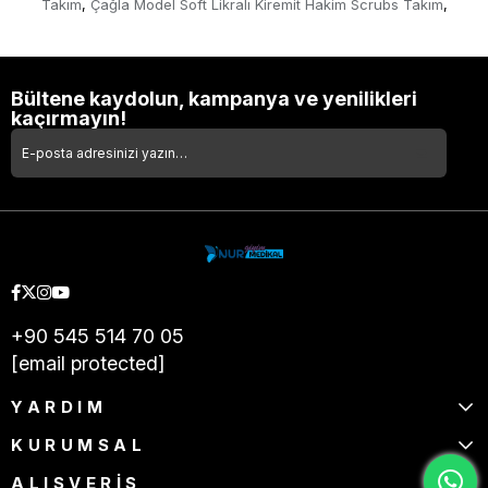
Takım
Çağla Model Soft Likralı Kiremit Hakim Scrubs Takım
,
,
Bültene kaydolun, kampanya ve yenilikleri
kaçırmayın!
+90 545 514 70 05
[email protected]
YARDIM
KURUMSAL
ALIŞVERİŞ