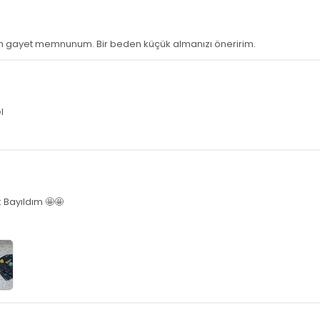
ım gayet memnunum. Bir beden küçük almanızı öneririm.
l
Bayıldım 🤩🤩