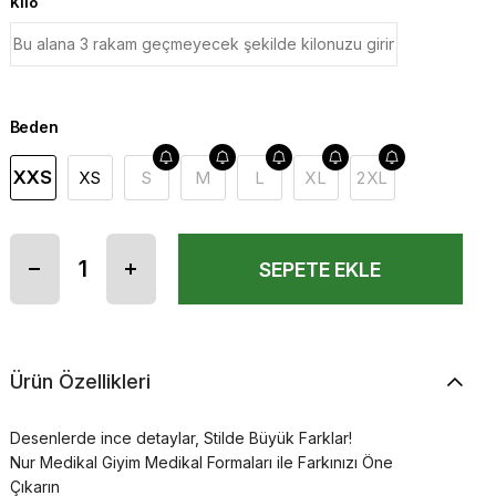
Kilo
Beden
XXS
XS
S
M
L
XL
2XL
Ürün Özellikleri
Desenlerde ince detaylar, Stilde Büyük Farklar!
Nur Medikal Giyim Medikal Formaları ile Farkınızı Öne
Çıkarın