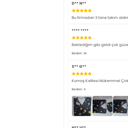
D** N**
Bu firmadan 3 tane takım ald
**** ****
Beklediğim gibi geldi çok güze
Beden: M
S** G**
Kumaş Kalitesi Mükemmel Çok 
Beden: S
H** V**