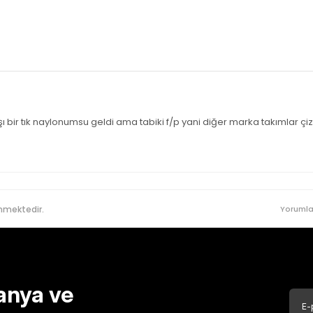
tık naylonumsu geldi ama tabiki f/p yani diğer marka takımlar çizgi 
nmektedir.
Yorumla
anya ve