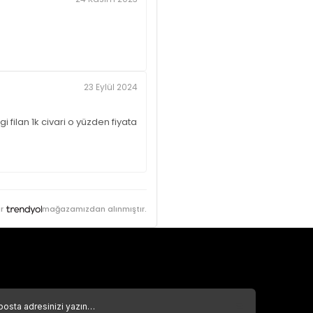
23 Eylül 2024
filan 1k civari o yüzden fiyata
r
mağazamızdan alınmıştır.