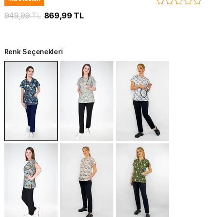
949,99 TL
869,99 TL
Renk Seçenekleri