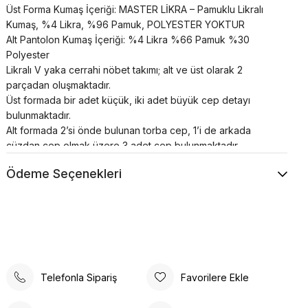
Üst Forma Kumaş İçeriği: MASTER LİKRA – Pamuklu Likralı
Kumaş, %4 Likra, %96 Pamuk, POLYESTER YOKTUR
Alt Pantolon Kumaş İçeriği: %4 Likra %66 Pamuk %30
Polyester
Likralı V yaka cerrahi nöbet takımı; alt ve üst olarak 2
parçadan oluşmaktadır.
Üst formada bir adet küçük, iki adet büyük cep detayı
bulunmaktadır.
Alt formada 2’si önde bulunan torba cep, 1’i de arkada
cüzdan cep olmak üzere 3 adet cep bulunmaktadır.
Alt forma klasik kesim pantolon paçası şeklindedir, beli
Ödeme Seçenekleri
lastikli ve bağcıklıdır.
Cerrahi takımlar unisex’dir.
Renkler uzun süre canlılığını korur;
Terletme ve solma asla yapmaz;
Nefes alan özel yapıya sahiptir;
Çok sık buruşma yapmaz;
Desenli hemşire forması her zaman talep gören bir
Telefonla Sipariş
Favorilere Ekle
üniformadır;
Özellikle hemşire forması takım modelleri söz konusu