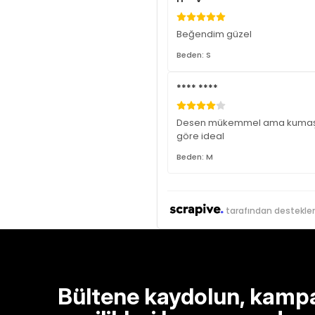
Beğendim güzel
Beden: S
**** ****
Desen mükemmel ama kumaşı bir 
göre ideal
Beden: M
tarafından destekle
Bültene kaydolun, kamp