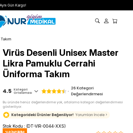
Aynı Gün Kargo!
a Takım
Virüs Desenli Unisex Master
Likra Pamuklu Cerrahi
Üniforma Takım
26
Kategori
4.5
Kategori
Ortalaması
Değerlendirmesi
Bu üründe henüz değerlendirme yok, ortalama kategori değerlendirmesi
gösteriliyor.
Kategorideki Ürünler Beğeniliyor!
Yorumları İncele >
Stok Kodu
(DT-VIR-0044-XXS)
%
8
İNDIRIM