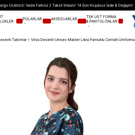
argo Ücretsiz! Vade Farksız 2 Taksit İmkanı! 14 Gün Koşulsuz İade & Değişim! 
İT
TEK ÜST FORMA
POLARLAR
AKSESUARLAR
LÜKLER
& PANTOLONLAR
Desenli Takımlar
Virüs Desenli Unisex Master Likra Pamuklu Cerrahi Üniform