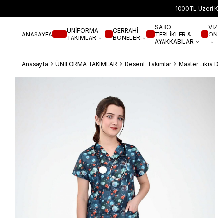
1000TL Üzeri K
SABO
VİZ
ÜNİFORMA
CERRAHİ
ANASAYFA
TERLİKLER &
ÖN
TAKIMLAR
BONELER
AYAKKABILAR
Anasayfa
ÜNİFORMA TAKIMLAR
Desenli Takımlar
Master Likra 