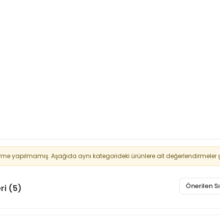
rme yapılmamış. Aşağıda aynı kategorideki ürünlere ait değerlendirmeler g
Önerilen 
ri (5)