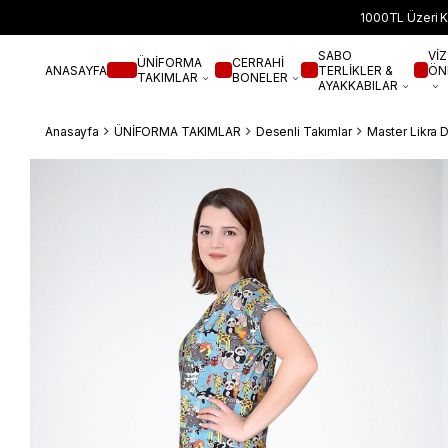
1000TL Üzeri K
SABO
VİZ
ÜNİFORMA
CERRAHİ
ANASAYFA
TERLİKLER &
ÖN
TAKIMLAR
BONELER
AYAKKABILAR
Anasayfa
ÜNİFORMA TAKIMLAR
Desenli Takımlar
Master Likra 