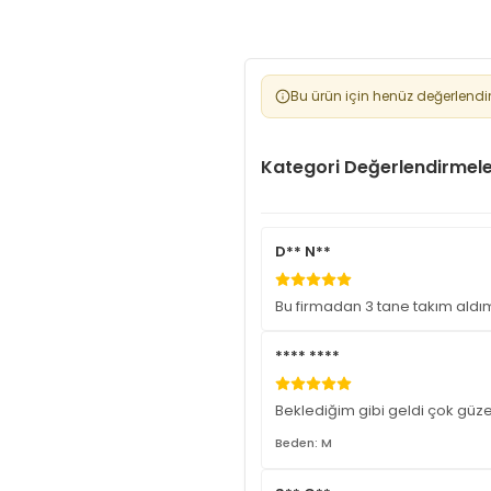
Bu ürün için henüz değerlendi
Kategori Değerlendirmele
D** N**
Bu firmadan 3 tane takım ald
**** ****
Beklediğim gibi geldi çok güze
Beden: M