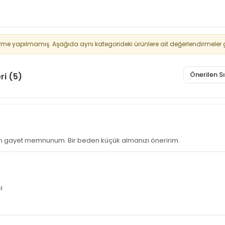
rme yapılmamış. Aşağıda aynı kategorideki ürünlere ait değerlendirmeler g
Önerilen 
ri (5)
ım gayet memnunum. Bir beden küçük almanızı öneririm.
l