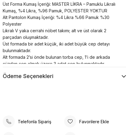
Üst Forma Kumaş İçeriği: MASTER LİKRA – Pamuklu Likralı
Kumaş, %4 Likra, %96 Pamuk, POLYESTER YOKTUR
Alt Pantolon Kumaş İçeriği: %4 Likra %66 Pamuk %30
Polyester
Likralı V yaka cerrahi nöbet takımı; alt ve üst olarak 2
parçadan oluşmaktadır.
Üst formada bir adet küçük, iki adet büyük cep detayı
bulunmaktadır.
Alt formada 2’si önde bulunan torba cep, 1’i de arkada
cüzdan cep olmak üzere 3 adet cep bulunmaktadır.
Alt forma klasik kesim pantolon paçası şeklindedir, beli
Ödeme Seçenekleri
lastikli ve bağcıklıdır.
Cerrahi takımlar unisex’dir.
Renkler uzun süre canlılığını korur;
Terletme ve solma asla yapmaz;
Nefes alan özel yapıya sahiptir;
Çok sık buruşma yapmaz;
Desenli hemşire forması her zaman talep gören bir
Telefonla Sipariş
Favorilere Ekle
üniformadır;
Özellikle hemşire forması takım modelleri söz konusu