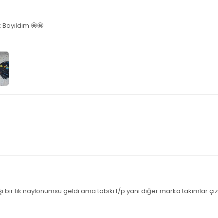
Bayıldım 🤩🤩
tık naylonumsu geldi ama tabiki f/p yani diğer marka takımlar çizgi 