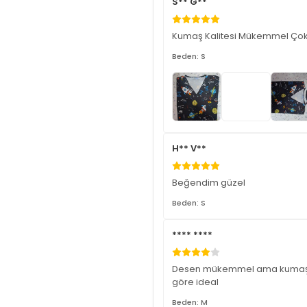
S** G**
Kumaş Kalitesi Mükemmel Çok 
Beden: S
H** V**
Beğendim güzel
Beden: S
**** ****
Desen mükemmel ama kumaşı bir 
göre ideal
Beden: M