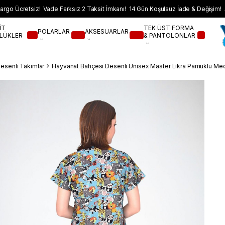
argo Ücretsiz! Vade Farksız 2 Taksit İmkanı! 14 Gün Koşulsuz İade & Değişim! 
İT
TEK ÜST FORMA
POLARLAR
AKSESUARLAR
LÜKLER
& PANTOLONLAR
Desenli Takımlar
Hayvanat Bahçesi Desenli Unisex Master Likra Pamuklu Med