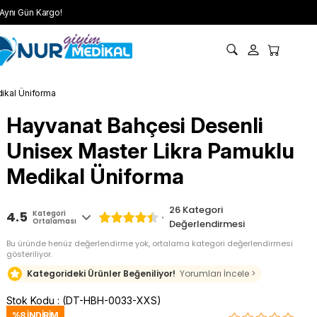
Aynı Gün Kargo!
ikal Üniforma
Hayvanat Bahçesi Desenli
Unisex Master Likra Pamuklu
Medikal Üniforma
26
Kategori
4.5
Kategori
Ortalaması
Değerlendirmesi
Bu üründe henüz değerlendirme yok, ortalama kategori değerlendirmesi
gösteriliyor.
Kategorideki Ürünler Beğeniliyor!
Yorumları İncele >
Stok Kodu
(DT-HBH-0033-XXS)
%
8
İNDIRIM