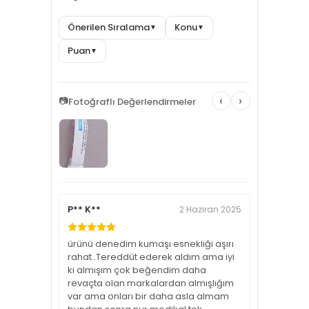
Önerilen Sıralama
Konu
▼
▼
Puan
▼
‹
›
📷
Fotoğraflı Değerlendirmeler
P** K**
2 Haziran 2025
ürünü denedim kumaşı esnekliği aşırı
rahat..Tereddüt ederek aldım ama iyi
ki almışım çok beğendim daha
revaçta olan markalardan almışlığım
var ama onları bir daha asla almam