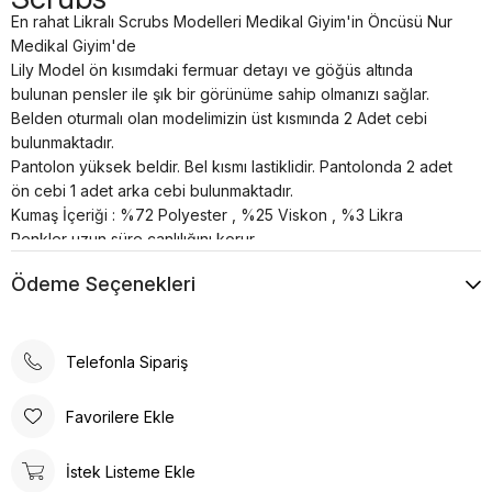
En rahat Likralı Scrubs Modelleri Medikal Giyim'in Öncüsü Nur
Medikal Giyim'de
Lily Model ön kısımdaki fermuar detayı ve göğüs altında
bulunan pensler ile şık bir görünüme sahip olmanızı sağlar.
Belden oturmalı olan modelimizin üst kısmında 2 Adet cebi
bulunmaktadır.
Pantolon yüksek beldir. Bel kısmı lastiklidir. Pantolonda 2 adet
ön cebi 1 adet arka cebi bulunmaktadır.
Kumaş İçeriği : %72 Polyester , %25 Viskon , %3 Likra
Renkler uzun süre canlılığını korur.
Terletme ve solma asla yapmaz.
Ödeme Seçenekleri
Nefes alan özel yapıya sahiptir.
30°’de kısa programda yıkanması önerilir.
Telefonla Sipariş
Favorilere Ekle
İstek Listeme Ekle