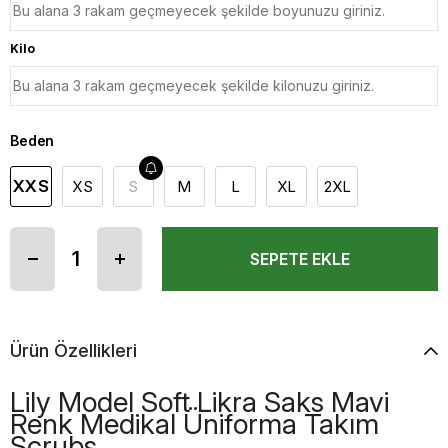
Kilo
Beden
XXS
XS
S
M
L
XL
2XL
Ürün Özellikleri
Lily Model Soft Likra Saks Mavi
Renk Medikal Üniforma Takım
Scrubs