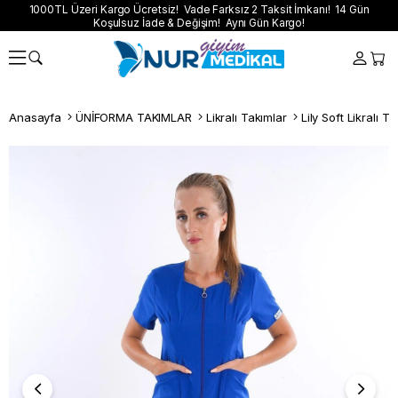
1000TL Üzeri Kargo Ücretsiz! Vade Farksız 2 Taksit İmkanı! 14 Gün
Koşulsuz İade & Değişim! Aynı Gün Kargo!
Anasayfa
ÜNİFORMA TAKIMLAR
Likralı Takımlar
Lily Soft Likralı T