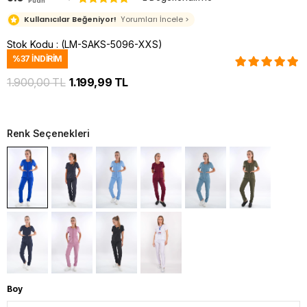
Puan
Kullanıcılar Beğeniyor!
Yorumları İncele >
Stok Kodu
(LM-SAKS-5096-XXS)
%
37
İNDIRIM
1.900,00 TL
1.199,99 TL
Renk Seçenekleri
Boy