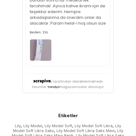
bundan sonra nur medikal tek
tercihimdir..Ayrıca kahve ikramı için de
teşekkür ederim..Hemşire
arkadaşlarıma da önerdim onlar da
alacaklar..Param helal-i hoş olsun size
Beden: 2XL
tarafından desteklenmektedir.
Yorumlar
mağazamızdan alınmıştır.
Etiketler
Lily
Lily Model
Lily Model Soft
Lily Model Soft Likra
Lily
,
,
,
,
Model Soft Likra Saks
Lily Model Soft Likra Saks Mavi
Lily
,
,
Model Soft Likra Saks Mavi Renk
Lily Model Soft Likra Saks
,