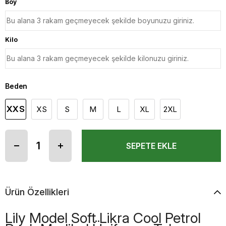
Boy
Kilo
Beden
XXS
XS
S
M
L
XL
2XL
Ürün Özellikleri
Lily Model Soft Likra Cool Petrol