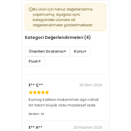
Bu ürün için henüz değerlendirme
yapılmamış. Aşağıda aynı
kategorideki ürünlere ait
değerlendirmeler gösterilmektedir.
Kategori Değerlendirmeleri (4)
Önerilen Sıralama
Konu
▼
▼
Puan
▼
E** Ç**
29 Ekim 2024
Kumaş kalitesi mükemmel aşırı rahat
bir takım büyük oldu maalesef iade
Beden: M
E** A**
20 Haziran 2025