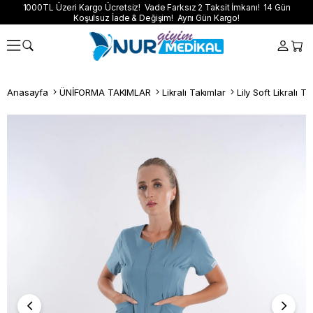
1000TL Üzeri Kargo Ücretsiz! Vade Farksız 2 Taksit İmkanı! 14 Gün
Koşulsuz İade & Değişim! Aynı Gün Kargo!
Anasayfa
ÜNİFORMA TAKIMLAR
Likralı Takımlar
Lily Soft Likralı T