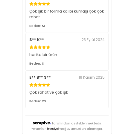
Çok şık bir forma kalıbı kumaşı çok çok
rahat
Beden: M
S** K**
23 Eylül 2024
harika bir ürün
Beden: S
E** B** S**
19 Kasım 2025
Çok rahat ve çok şık
Beden: XS
tarafından desteklenmektedir.
Yorumlar
mağazamızdan alınmıştır.