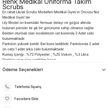
Renk Medikal Üniforma Takım
Scrubs
En rahat Likralı Scrubs Modelleri Medikal Giyim'in Öncüsü Nur
Medikal Giyim'de
Lily Model ön kısımdaki fermuar detayı ve göğüs altında
bulunan pensler ile şık bir görünüme sahip olmanızı sağlar.
Belden oturmalı olan modelimizin üst kısmında 2 Adet cebi
bulunmaktadır.
Pantolon yüksek beldir. Bel kısmı lastiklidir. Pantolonda 2 adet
ön cebi 1 adet arka cebi bulunmaktadır.
Kumaş İçeriği : %72 Polyester , %25 Viskon , %3 Likra
Renkler uzun süre canlılığını korur.
Terletme ve solma asla yapmaz.
Ödeme Seçenekleri
Nefes alan özel yapıya sahiptir.
30°’de kısa programda yıkanması önerilir.
Telefonla Sipariş
Favorilere Ekle