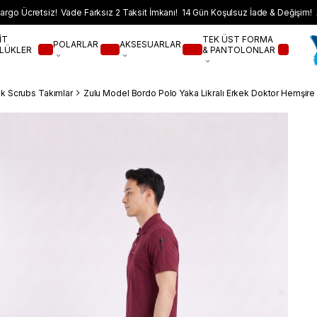
argo Ücretsiz! Vade Farksız 2 Taksit İmkanı! 14 Gün Koşulsuz İade & Değişim! 
İT
TEK ÜST FORMA
POLARLAR
AKSESUARLAR
LÜKLER
& PANTOLONLAR
k Scrubs Takımlar
Zulu Model Bordo Polo Yaka Likralı Erkek Doktor Hemşire