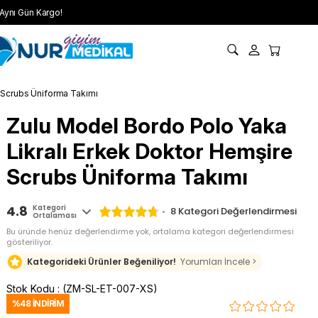
Aynı Gün Kargo!
 Scrubs Üniforma Takımı
Zulu Model Bordo Polo Yaka
Likralı Erkek Doktor Hemşire
Scrubs Üniforma Takımı
4.8
Kategori
8
Kategori Değerlendirmesi
Ortalaması
Bu üründe henüz değerlendirme yok, ortalama kategori değerlendirmesi
gösteriliyor.
Kategorideki Ürünler Beğeniliyor!
Yorumları İncele >
Stok Kodu
(ZM-SL-ET-007-XS)
%
48
İNDIRIM