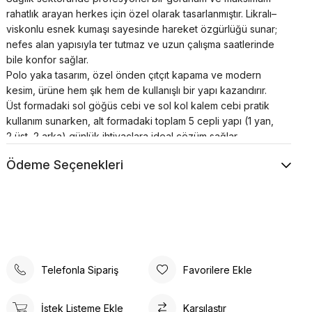
rahatlık arayan herkes için özel olarak tasarlanmıştır. Likralı–
viskonlu esnek kumaşı sayesinde hareket özgürlüğü sunar;
nefes alan yapısıyla ter tutmaz ve uzun çalışma saatlerinde
bile konfor sağlar.
Polo yaka tasarım, özel önden çıtçıt kapama ve modern
kesim, ürüne hem şık hem de kullanışlı bir yapı kazandırır.
Üst formadaki sol göğüs cebi ve sol kol kalem cebi pratik
kullanım sunarken, alt formadaki toplam 5 cepli yapı (1 yan,
2 üst, 2 arka) günlük ihtiyaçlara ideal çözüm sağlar.
Bu takım;
doktor, hemşire, sağlık memuru, diş hekimi,
Ödeme Seçenekleri
veteriner, paramedik, ATT, laborant, röntgen
teknisyeni, fizik tedavi personeli, estetisyen, klinik
çalışanı ve üniforma gerektiren tüm sağlık
profesyonelleri
için uygundur.
Hastaneler, klinikler, poliklinikler, laboratuvarlar, estetik
merkezleri ve veteriner kliniklerinde kullanım için idealdir.
⭐
Teknik Özellikler
Telefonla Sipariş
Favorilere Ekle
Kumaş & Materyal
%72 Polyester – %25 Viskon – %3 Likra
İstek Listeme Ekle
Karşılaştır