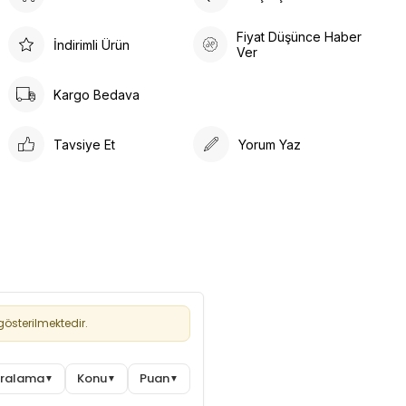
Soft dokulu esnek kumaş
Nefes alır, ter tutmaz
Fiyat Düşünce Haber
İndirimli Ürün
Ver
Dayanıklı ve formu uzun süre koruyan yapı
Üst Forma Özellikleri
Kargo Bedava
Polo yaka
Özel önden çıtçıtlı kapama
Tavsiye Et
Yorum Yaz
Sol göğüste 1 cep
Sol kolda kalem cebi
Modern rahat kesim
Alt Forma (Pantolon) Özellikleri
Toplam
5 cep:
1 yan cep
2 üst cep
2 arka cep
österilmektedir.
Esnek, konforlu kullanım
Günlük yoğun tempoya uygun
Sıralama
Konu
Puan
▼
▼
▼
Genel Ürün Detayları