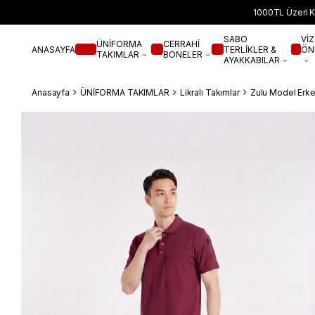
1000TL Üzeri K
SABO
VİZ
ÜNİFORMA
CERRAHİ
ANASAYFA
TERLİKLER &
ÖN
TAKIMLAR
BONELER
AYAKKABILAR
Anasayfa
ÜNİFORMA TAKIMLAR
Likralı Takımlar
Zulu Model Erke