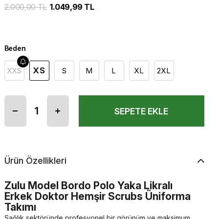
2.000,00 TL
1.049,99 TL
Beden
XS
XXS
S
M
L
XL
2XL
Ürün Özellikleri
Zulu Model Bordo Polo Yaka Likralı
Erkek Doktor Hemşir Scrubs Üniforma
Takımı
Sağlık sektöründe profesyonel bir görünüm ve maksimum