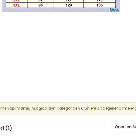
rme yapılmamış. Aşağıda aynı kategorideki ürünlere ait değerlendirmeler g
Önerilen 
i (1)