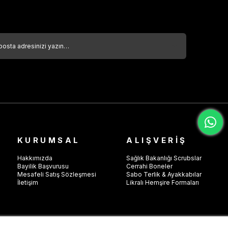
Fizyoterapist – Ergoterapist
Estetisyen, Diyetisyen, Güzellik Uzmanı
Klinik, Hastane ve Poliklinik çalışanları
erkek scrubs takım, doktor forma takımı, hemşir forması
erkek, bordo scrubs, polo yaka scrubs, sağlık çalışanı
üniforması, likralı scrubs, viskonlu medikal forma, veteriner
forması, estetik merkezi forması, Zulu model forma, esnek
kumaş forma
KURUMSAL
ALIŞVERİŞ
Hakkımızda
Sağlık Bakanlığı Scrubslar
Bayilik Başvurusu
Cerrahi Boneler
Mesafeli Satış Sözleşmesi
Sabo Terlik & Ayakkabılar
İletişim
Likralı Hemşire Formaları