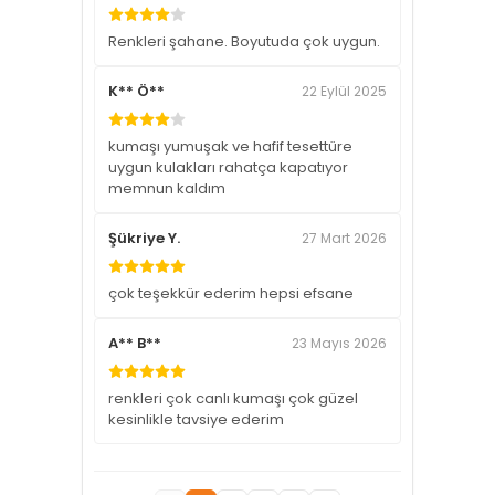
Renkleri şahane. Boyutuda çok uygun.
K** Ö**
22 Eylül 2025
kumaşı yumuşak ve hafif tesettüre
uygun kulakları rahatça kapatıyor
memnun kaldım
Şükriye Y.
27 Mart 2026
çok teşekkür ederim hepsi efsane
A** B**
23 Mayıs 2026
renkleri çok canlı kumaşı çok güzel
kesinlikle tavsiye ederim