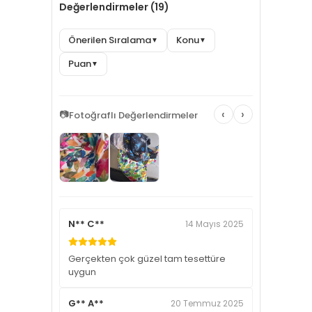
Değerlendirmeler (19)
Önerilen Sıralama
Konu
▼
▼
Puan
▼
‹
›
📷
Fotoğraflı Değerlendirmeler
N** C**
14 Mayıs 2025
Gerçekten çok güzel tam tesettüre
uygun
G** A**
20 Temmuz 2025