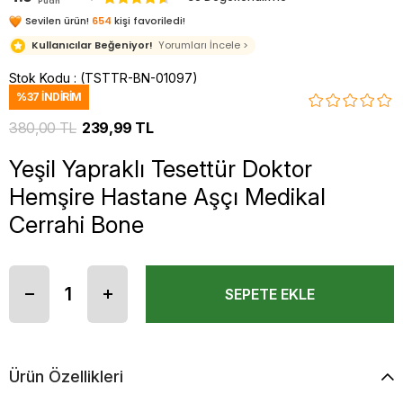
Puan
Sevilen ürün!
654
kişi favoriledi!
Kullanıcılar Beğeniyor!
Yorumları İncele >
Stok Kodu
(TSTTR-BN-01097)
%
37
İNDIRIM
380,00 TL
239,99 TL
Yeşil Yapraklı Tesettür Doktor
Hemşire Hastane Aşçı Medikal
Cerrahi Bone
Ürün Özellikleri