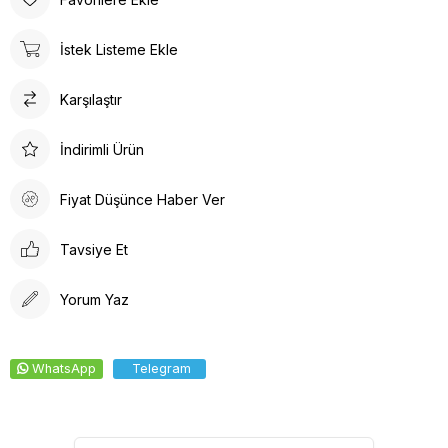
minimum seviyededir ve kolayca ütülenebilir. Nefes alan
yapısı, terletme yapmaz ve yaz-kış kullanım için idealdir.
İstek Listeme Ekle
Doktor Bone ile şıklık, konfor ve fonksiyonelliği bir arada
bulacaksınız. Sağlığınız için en iyisi!
Karşılaştır
Tesettür boneler cerrahi bonelere oranla daha büyüktür.
Tesettür hemşire bonesi olarak adlandırılsada Unisex bir
üründür.
İndirimli Ürün
Fiyat Düşünce Haber Ver
Tavsiye Et
Yorum Yaz
WhatsApp
Telegram