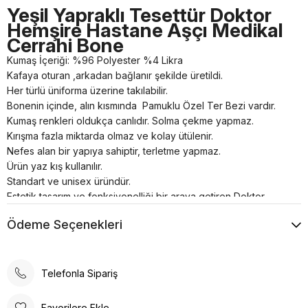
Yeşil Yapraklı Tesettür Doktor
Hemşire Hastane Aşçı Medikal
Cerrahi Bone
Kumaş İçeriği: %96 Polyester %4 Likra
Kafaya oturan ,arkadan bağlanır şekilde üretildi.
Her türlü üniforma üzerine takılabilir.
Bonenin içinde, alın kısmında Pamuklu Özel Ter Bezi vardır.
Kumaş renkleri oldukça canlıdır. Solma çekme yapmaz.
Kırışma fazla miktarda olmaz ve kolay ütülenir.
Nefes alan bir yapıya sahiptir, terletme yapmaz.
Ürün yaz kış kullanılır.
Standart ve unisex üründür.
Estetik tasarım ve fonksiyonelliği bir araya getiren Doktor
Hemşire Cerrahi Boneleri , sağlık profesyonellerinin
Ödeme Seçenekleri
ihtiyaçlarına yönelik özel olarak üretilmiştir. Kafaya oturan ve
arkadan lastikli bağlanabilen tasarımı, her türlü üniforma
üzerine rahatlıkla takılabilme özelliğine sahiptir.
Bonenin iç kısmında yer alan pamuklu özel ter bezi, kullanıcıya
Telefonla Sipariş
konforlu bir deneyim sunar. Kumaş renkleri canlı ve
dayanıklıdır; solma çekme yapmaz. Ayrıca, kırışma sorunu
Favorilere Ekle