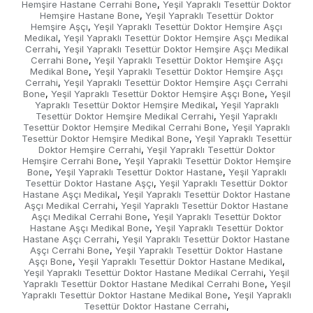
Hemşire Hastane Cerrahi Bone
Yeşil Yapraklı Tesettür Doktor
,
Hemşire Hastane Bone
Yeşil Yapraklı Tesettür Doktor
,
Hemşire Aşçı
Yeşil Yapraklı Tesettür Doktor Hemşire Aşçı
,
Medikal
Yeşil Yapraklı Tesettür Doktor Hemşire Aşçı Medikal
,
Cerrahi
Yeşil Yapraklı Tesettür Doktor Hemşire Aşçı Medikal
,
Cerrahi Bone
Yeşil Yapraklı Tesettür Doktor Hemşire Aşçı
,
Medikal Bone
Yeşil Yapraklı Tesettür Doktor Hemşire Aşçı
,
Cerrahi
Yeşil Yapraklı Tesettür Doktor Hemşire Aşçı Cerrahi
,
Bone
Yeşil Yapraklı Tesettür Doktor Hemşire Aşçı Bone
Yeşil
,
,
Yapraklı Tesettür Doktor Hemşire Medikal
Yeşil Yapraklı
,
Tesettür Doktor Hemşire Medikal Cerrahi
Yeşil Yapraklı
,
Tesettür Doktor Hemşire Medikal Cerrahi Bone
Yeşil Yapraklı
,
Tesettür Doktor Hemşire Medikal Bone
Yeşil Yapraklı Tesettür
,
Doktor Hemşire Cerrahi
Yeşil Yapraklı Tesettür Doktor
,
Hemşire Cerrahi Bone
Yeşil Yapraklı Tesettür Doktor Hemşire
,
Bone
Yeşil Yapraklı Tesettür Doktor Hastane
Yeşil Yapraklı
,
,
Tesettür Doktor Hastane Aşçı
Yeşil Yapraklı Tesettür Doktor
,
Hastane Aşçı Medikal
Yeşil Yapraklı Tesettür Doktor Hastane
,
Aşçı Medikal Cerrahi
Yeşil Yapraklı Tesettür Doktor Hastane
,
Aşçı Medikal Cerrahi Bone
Yeşil Yapraklı Tesettür Doktor
,
Hastane Aşçı Medikal Bone
Yeşil Yapraklı Tesettür Doktor
,
Hastane Aşçı Cerrahi
Yeşil Yapraklı Tesettür Doktor Hastane
,
Aşçı Cerrahi Bone
Yeşil Yapraklı Tesettür Doktor Hastane
,
Aşçı Bone
Yeşil Yapraklı Tesettür Doktor Hastane Medikal
,
,
Yeşil Yapraklı Tesettür Doktor Hastane Medikal Cerrahi
Yeşil
,
Yapraklı Tesettür Doktor Hastane Medikal Cerrahi Bone
Yeşil
,
Yapraklı Tesettür Doktor Hastane Medikal Bone
Yeşil Yapraklı
,
Tesettür Doktor Hastane Cerrahi
,