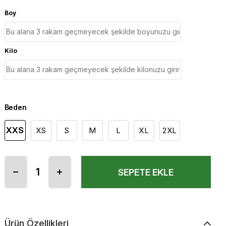
Boy
Kilo
Beden
XXS
XS
S
M
L
XL
2XL
Ürün Özellikleri