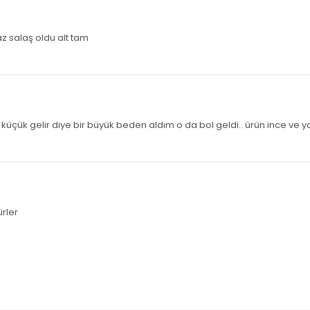
az salaş oldu alt tam
üçük gelir diye bir büyük beden aldım o da bol geldi.. ürün ince ve yaz 
ürler