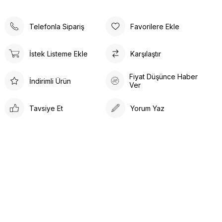
Desenli hemşire forması her zaman talep gören bir
üniformadır;
Telefonla Sipariş
Favorilere Ekle
Özellikle hemşire forması takım modelleri söz konusu
olduğu zaman desenli formalar her zaman favori konumda
yer alırlar.
İstek Listeme Ekle
Karşılaştır
Fiyat Düşünce Haber
İndirimli Ürün
Ver
Tavsiye Et
Yorum Yaz