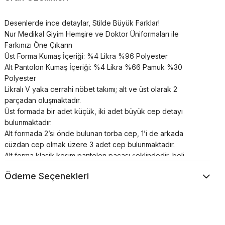
Desenlerde ince detaylar, Stilde Büyük Farklar!
Nur Medikal Giyim Hemşire ve Doktor Üniformaları ile
Farkınızı Öne Çıkarın
Üst Forma Kumaş İçeriği: %4 Likra %96 Polyester
Alt Pantolon Kumaş İçeriği: %4 Likra %66 Pamuk %30
Polyester
Likralı V yaka cerrahi nöbet takımı; alt ve üst olarak 2
parçadan oluşmaktadır.
Üst formada bir adet küçük, iki adet büyük cep detayı
bulunmaktadır.
Alt formada 2’si önde bulunan torba cep, 1’i de arkada
cüzdan cep olmak üzere 3 adet cep bulunmaktadır.
Alt forma klasik kesim pantolon paçası şeklindedir, beli
lastikli ve bağcıklıdır.
Ödeme Seçenekleri
Cerrahi takımlar unisex’dir.
Renkler uzun süre canlılığını korur;
Terletme ve solma asla yapmaz;
Nefes alan özel yapıya sahiptir;
Çok sık buruşma yapmaz;