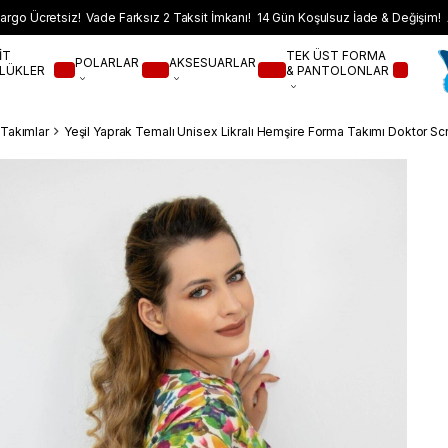
argo Ücretsiz! Vade Farksız 2 Taksit İmkanı! 14 Gün Koşulsuz İade & Değişim! 
İT
TEK ÜST FORMA
POLARLAR
AKSESUARLAR
LÜKLER
& PANTOLONLAR
i Takımlar
Yeşil Yaprak Temalı Unisex Likralı Hemşire Forma Takımı Doktor Sc