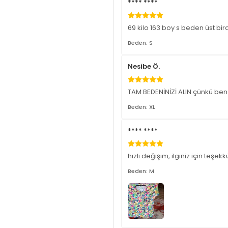
**** ****
69 kilo 163 boy s beden üst bir
Beden: S
Nesibe Ö.
TAM BEDENİNİZİ ALIN çünkü ben k
Beden: XL
**** ****
hızlı değişim, ilginiz için teşekk
Beden: M