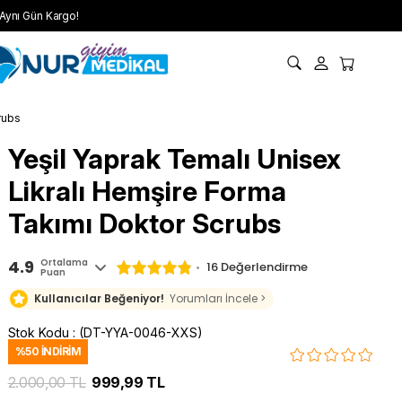
Aynı Gün Kargo!
rubs
Yeşil Yaprak Temalı Unisex
Likralı Hemşire Forma
Takımı Doktor Scrubs
4.9
Ortalama
16 Değerlendirme
Puan
Kullanıcılar Beğeniyor!
Yorumları İncele >
Stok Kodu
(DT-YYA-0046-XXS)
%
50
İNDIRIM
2.000,00 TL
999,99 TL