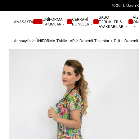
1000TL Üzeri K
SABO
VİZ
ÜNİFORMA
CERRAHİ
ANASAYFA
TERLİKLER &
ÖN
TAKIMLAR
BONELER
AYAKKABILAR
Anasayfa
ÜNİFORMA TAKIMLAR
Desenli Takımlar
Dijital Desenl