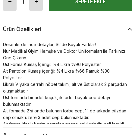
Ürün Özellikleri
Desenlerde ince detaylar, Stilde Büyük Farklar!
Nur Medikal Giyim Hemşire ve Doktor Üniformaları ile Farkınızı
Öne Çıkarın
Üst Forma Kumaş İçeriği: %4 Likra %96 Polyester
Alt Pantolon Kumaş İçeriği: %4 Likra %66 Pamuk %30
Polyester
Likralı V yaka cerrahi nöbet takımı; alt ve üst olarak 2 parçadan
oluşmaktadır.
Üst formada bir adet küçük, iki adet büyük cep detayı
bulunmaktadır.
Alt formada 2’si önde bulunan torba cep, 1’i de arkada cüzdan
cep olmak üzere 3 adet cep bulunmaktadır.
Alt forma klasik kesim pantolon paçası şeklindedir, beli lastikli
ve bağcıklıdır.