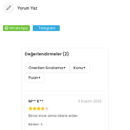
Yorum Yaz
WhatsApp
Telegram
Değerlendirmeler (2)
Önerilen Sıralama
Konu
▼
▼
Puan
▼
M** K**
3 Kasım 2023
Biraz ince ama idare eder
Beden: S