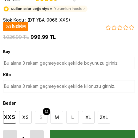
Puan
Kullanıcılar Beğeniyor!
Yorumları İncele >
Stok Kodu
(DT-YBA-0066-XXS)
%
3
İNDIRIM
1.026,99 TL
999,99 TL
Boy
Kilo
Beden
XXS
XS
S
M
L
XL
2XL