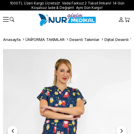
1000TL Üzeri Kargo Ücretsiz! Vade Farksız 2 Taksit İmkanı! 14 Gün
Koşulsuz İade & Değişim! Aynı Gün Kargo!
Anasayfa
ÜNİFORMA TAKIMLAR
Desenli Takımlar
Dijital Desenli T