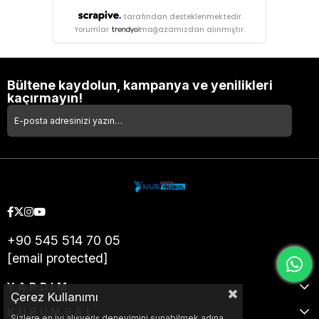
tarafından desteklenmektedir.
Yorumlar
mağazamızdan alınmıştır.
Bültene kaydolun, kampanya ve yenilikleri
kaçırmayın!
+90 545 514 70 05
[email protected]
YARDIM
Çerez Kullanımı
KURUMSAL
Sizlere en iyi alışveriş deneyimini sunabilmek adına