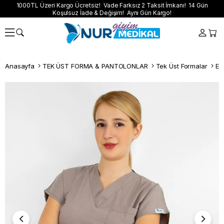
1000TL Üzeri Kargo Ücretsiz! Vade Farksız 2 Taksit İmkanı! 14 Gün
Koşulsuz İade & Değişim! Aynı Gün Kargo!
Anasayfa
TEK ÜST FORMA & PANTOLONLAR
Tek Üst Formalar
Esn