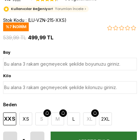
Puan
Kullanıcılar Beğeniyor!
Yorumları İncele >
Stok Kodu
(LU-VZN-215-XXS)
%
7
İNDIRIM
539,99 TL
499,99 TL
Boy
Kilo
Beden
XXS
XS
S
M
L
XL
2XL