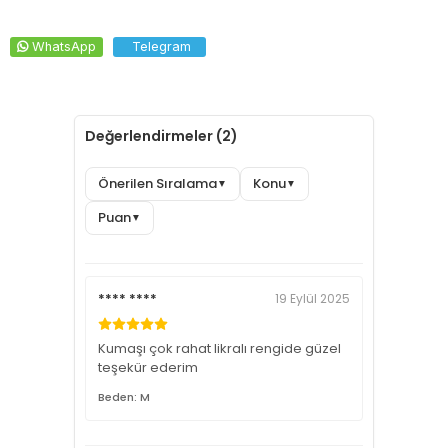
WhatsApp
Telegram
Değerlendirmeler (2)
Önerilen Sıralama
Konu
▼
▼
Puan
▼
**** ****
19 Eylül 2025
Kumaşı çok rahat likralı rengide güzel
teşekür ederim
Beden: M