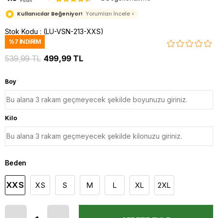
Puan
Kullanıcılar Beğeniyor!
Yorumları İncele >
Stok Kodu
(LU-VSN-213-XXS)
%
7
İNDIRIM
539,99 TL
499,99 TL
Boy
Kilo
Beden
XXS
XS
S
M
L
XL
2XL