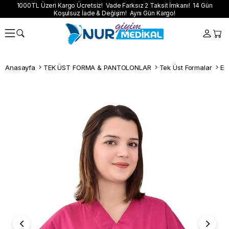
1000TL Üzeri Kargo Ücretsiz! Vade Farksız 2 Taksit İmkanı! 14 Gün
Koşulsuz İade & Değişim! Aynı Gün Kargo!
Anasayfa
TEK ÜST FORMA & PANTOLONLAR
Tek Üst Formalar
Esn