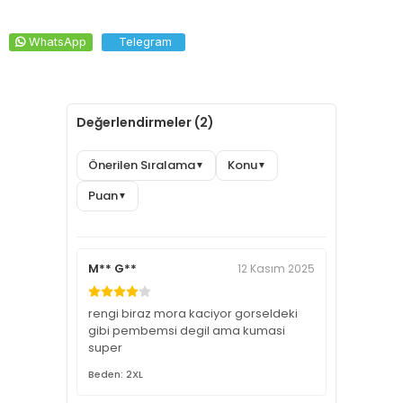
WhatsApp
Telegram
Değerlendirmeler (2)
Önerilen Sıralama
Konu
▼
▼
Puan
▼
M** G**
12 Kasım 2025
rengi biraz mora kaciyor gorseldeki
gibi pembemsi degil ama kumasi
super
Beden: 2XL