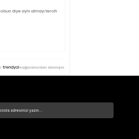
 olsun diye aynı almayı tercih
r
mağazamızdan alınmıştır.