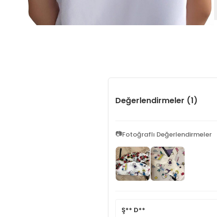
Değerlendirmeler (1)
📷
Fotoğraflı Değerlendirmeler
Ş** D**