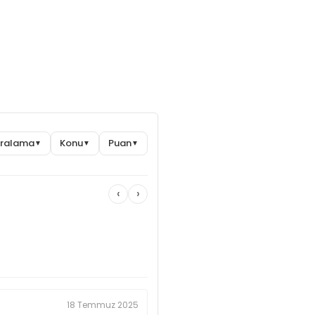
renkleri ile şıklığı bir araya getirir.
Sıralama
Konu
Puan
▼
▼
▼
‹
›
18 Temmuz 2025