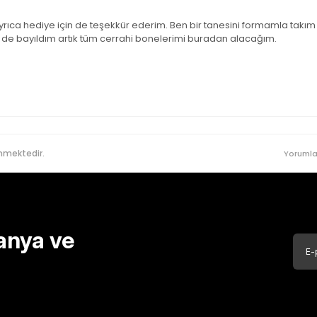
ayrıca hediye için de teşekkür ederim. Ben bir tanesini formamla takım
ine de bayıldım artık tüm cerrahi bonelerimi buradan alacağım.
nmektedir.
Yorumla
anya ve