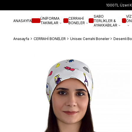
1000TL Üzeri K
SABO
VİZ
ÜNİFORMA
CERRAHİ
ANASAYFA
TERLİKLER &
ÖN
TAKIMLAR
BONELER
AYAKKABILAR
Anasayfa
CERRAHİ BONELER
Unisex Cerrahi Boneler
Desenli Bo