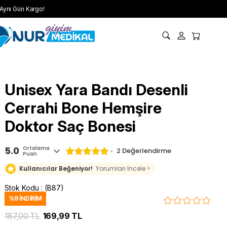
Aynı Gün Kargo!
Unisex Yara Bandı Desenli
Cerrahi Bone Hemşire
Doktor Saç Bonesi
5.0
Ortalama
2 Değerlendirme
Puan
Kullanıcılar Beğeniyor!
Yorumları İncele >
Stok Kodu
(B87)
%
9
İNDIRIM
187,00 TL
169,99 TL