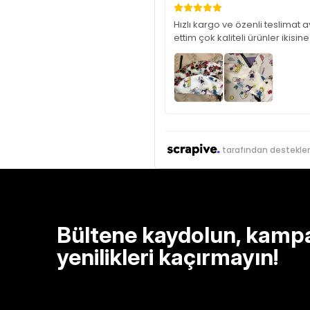
Hızlı kargo ve özenli teslimat 
ettim çok kaliteli ürünler ikis
tarafından destekle
Bültene kaydolun, kamp
yenilikleri kaçırmayın!