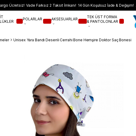
argo Ücretsiz! Vade Farksız 2 Taksit İmkanı! 14 Gün Koşulsuz İade & Değişim! 
İT
TEK ÜST FORMA
POLARLAR
AKSESUARLAR
LÜKLER
& PANTOLONLAR
neler
Unisex Yara Bandı Desenli Cerrahi Bone Hemşire Doktor Saç Bonesi