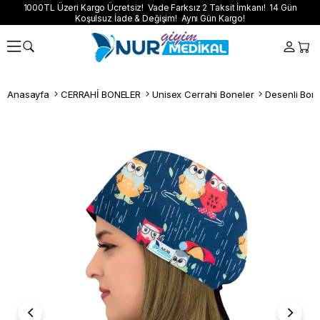
1000TL Üzeri Kargo Ücretsiz! Vade Farksız 2 Taksit İmkanı! 14 Gün
Koşulsuz İade & Değişim! Aynı Gün Kargo!
Anasayfa
CERRAHİ BONELER
Unisex Cerrahi Boneler
Desenli Bon