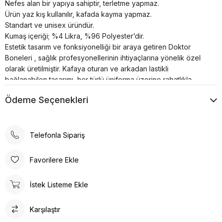
Nefes alan bir yapıya sahiptir, terletme yapmaz.
Ürün yaz kış kullanılır, kafada kayma yapmaz.
Standart ve unisex üründür.
Kumaş içeriği; %4 Likra, %96 Polyester’dir.
Estetik tasarım ve fonksiyonelliği bir araya getiren Doktor
Boneleri , sağlık profesyonellerinin ihtiyaçlarına yönelik özel
olarak üretilmiştir. Kafaya oturan ve arkadan lastikli
bağlanabilen tasarımı, her türlü üniforma üzerine rahatlıkla
takılabilme özelliğine sahiptir.
Ödeme Seçenekleri
Bonenin iç kısmında yer alan pamuklu özel ter bezi, kullanıcıya
konforlu bir deneyim sunar. Kumaş renkleri canlı ve
dayanıklıdır; solma çekme yapmaz. Ayrıca, kırışma sorunu
minimum seviyededir ve kolayca ütülenebilir. Nefes alan
Telefonla Sipariş
yapısı, terletme yapmaz ve yaz-kış kullanım için idealdir.
Ürün, kafada kayma yapmayacak şekilde tasarlanmıştır, bu da
Favorilere Ekle
sağlık profesyonellerinin uzun çalışma saatlerinde rahatlıkla
kullanabilmesine olanak tanır. Standart ve unisex ürün olması,
İstek Listeme Ekle
her cinsiyet ve beden tipine uygunluğu artırır.
Doktor Bone ile şıklık, konfor ve fonksiyonelliği bir arada
Karşılaştır
bulacaksınız. Sağlığınız için en iyisi!
Doktor Bone