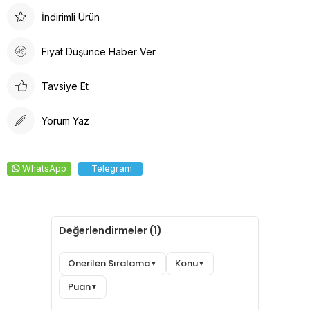
Doktor Bone, sağlık profesyonelleri için ideal bir seçenektir.
İndirimli Ürün
Arkadan lastikli tasarımı, kafaya oturan formu ve %100 pamuklu
ter bezi iç yüzeyi ile konforlu bir deneyim sunar. Dayanıklı
Fiyat Düşünce Haber Ver
kumaşı solma yapmaz, kolay ütülenir ve canlı renkleri ile şıklığı
bir araya getirir.
Tavsiye Et
Yorum Yaz
WhatsApp
Telegram
Değerlendirmeler (1)
Önerilen Sıralama
Konu
▼
▼
Puan
▼