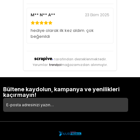
M** N** A**
23 Ekim 2025
hediye olarak ilk kez aldım. çok
beğenildi
tarafından desteklenmektedir.
Yorumlar
mağazamızdan alınmıştır.
Bültene kaydolun, kampanya ve yenilikleri
kaçırmayın!