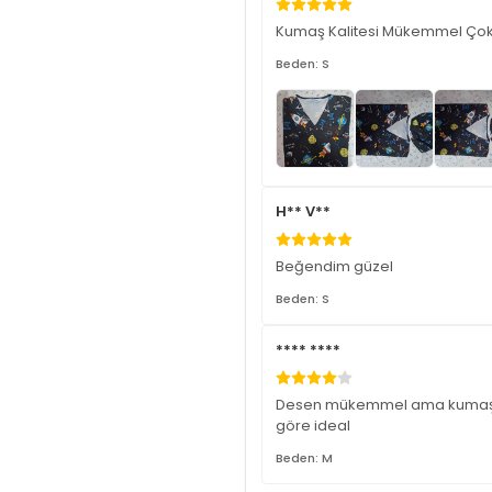
Kumaş Kalitesi Mükemmel Çok 
Beden: S
H** V**
Beğendim güzel
Beden: S
**** ****
Desen mükemmel ama kumaşı bir 
göre ideal
Beden: M