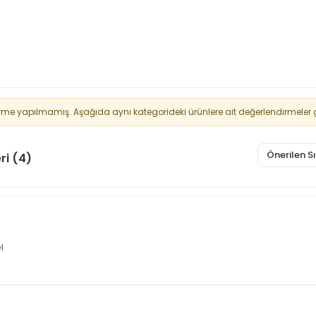
rme yapılmamış. Aşağıda aynı kategorideki ürünlere ait değerlendirmeler g
Önerilen 
ri (4)
l