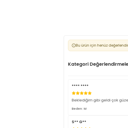
Bu ürün için henüz değerlendi
Kategori Değerlendirmele
**** ****
Beklediğim gibi geldi çok güze
Beden: M
S** G**