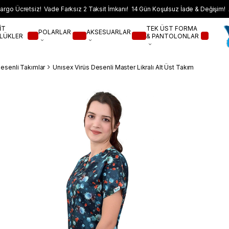
argo Ücretsiz! Vade Farksız 2 Taksit İmkanı! 14 Gün Koşulsuz İade & Değişim! 
İT
TEK ÜST FORMA
POLARLAR
AKSESUARLAR
LÜKLER
& PANTOLONLAR
Desenli Takımlar
Unısex Virüs Desenli Master Likralı Alt Üst Takım