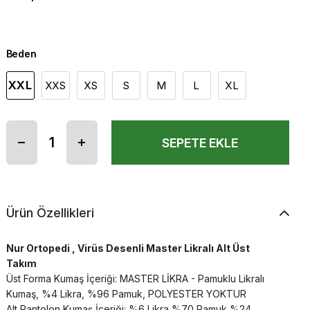
Beden
XXL
XXS
XS
S
M
L
XL
Ürün Özellikleri
Nur Ortopedi , Virüs Desenli Master Likralı Alt Üst
Takım
Üst Forma Kumaş İçeriği: MASTER LİKRA - Pamuklu Likralı
Kumaş, %4 Likra, %96 Pamuk, POLYESTER YOKTUR
Alt Pantolon Kumaş İçeriği: %6 Likra %70 Pamuk %24