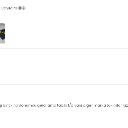
Bayıldım 🤩🤩
tık naylonumsu geldi ama tabiki f/p yani diğer marka takımlar çizgi 