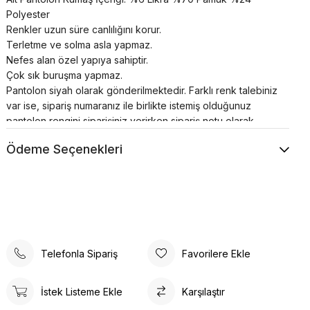
Polyester
Renkler uzun süre canlılığını korur.
Terletme ve solma asla yapmaz.
Nefes alan özel yapıya sahiptir.
Çok sık buruşma yapmaz.
Pantolon siyah olarak gönderilmektedir. Farklı renk talebiniz
var ise, sipariş numaranız ile birlikte istemiş olduğunuz
pantolon rengini siparişiniz verirken sipariş notu olarak
lütfen belirtiniz.
Ödeme Seçenekleri
Telefonla Sipariş
Favorilere Ekle
İstek Listeme Ekle
Karşılaştır