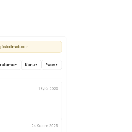
österilmektedir.
Sıralama
Konu
Puan
▼
▼
▼
1 Eylül 2023
24 Kasım 2025