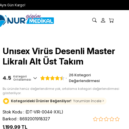
Aynı Gün Kargo!
Unısex Virüs Desenli Master
Likralı Alt Üst Takım
26
Kategori
4.5
Kategori
Ortalaması
Değerlendirmesi
Bu üründe henüz değerlendirme yok, ortalama kategori değerlendirmesi
gösteriliyor.
Kategorideki Ürünler Beğeniliyor!
Yorumları İncele >
Stok Kodu
(DT-VIR-0044-XXL)
Barkod
:
8692001918327
1.199,99 TL