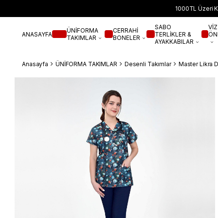
1000TL Üzeri K
SABO
VİZ
ÜNİFORMA
CERRAHİ
ANASAYFA
TERLİKLER &
ÖN
TAKIMLAR
BONELER
AYAKKABILAR
Anasayfa
ÜNİFORMA TAKIMLAR
Desenli Takımlar
Master Likra 