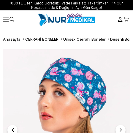
1000TL Üzeri Kargo Ücretsiz! Vade Farksız 2 Taksit İmkanı! 14 Gün
Koşulsuz İade & Değişim! Aynı Gün Kargo!
Anasayfa
CERRAHİ BONELER
Unisex Cerrahi Boneler
Desenli Bon