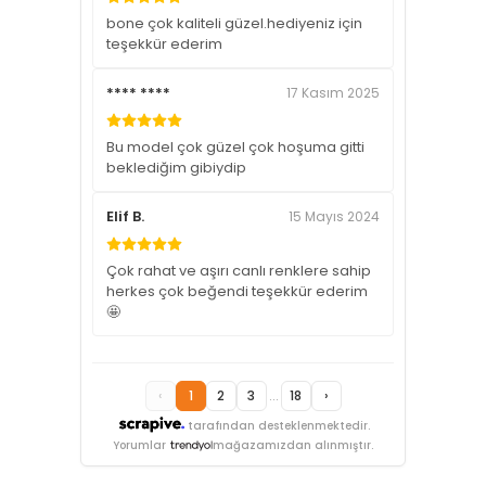
bone çok kaliteli güzel.hediyeniz için
teşekkür ederim
**** ****
17 Kasım 2025
Bu model çok güzel çok hoşuma gitti
beklediğim gibiydip
Elif B.
15 Mayıs 2024
Çok rahat ve aşırı canlı renklere sahip
herkes çok beğendi teşekkür ederim
🤩
‹
1
2
3
...
18
›
tarafından desteklenmektedir.
Yorumlar
mağazamızdan alınmıştır.