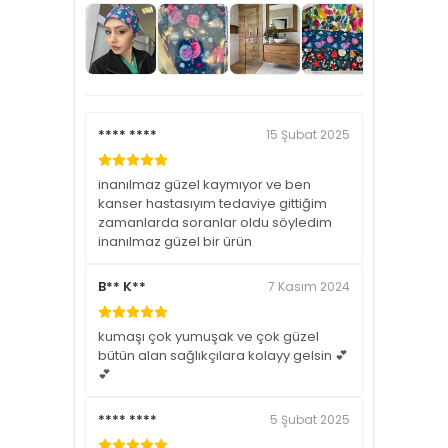
**** ****
15 Şubat 2025
inanılmaz güzel kaymıyor ve ben
kanser hastasıyım tedaviye gittiğim
zamanlarda soranlar oldu söyledim
inanılmaz güzel bir ürün
B** K**
7 Kasım 2024
kumaşı çok yumuşak ve çok güzel
bütün alan sağlıkçılara kolayy gelsin 💕
💕
**** ****
5 Şubat 2025