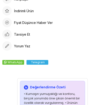
Doktor Bone
Doktor Bone, sağlık profesyonelleri için ideal bir seçenektir.
İndirimli Ürün
Arkadan lastikli tasarımı, kafaya oturan formu ve %100 pamuklu
ter bezi iç yüzeyi ile konforlu bir deneyim sunar. Dayanıklı
Fiyat Düşünce Haber Ver
kumaşı solma yapmaz, kolay ütülenir ve canlı renkleri ile şıklığı
bir araya getirir.
Tavsiye Et
Yorum Yaz
WhatsApp
Telegram
Değerlendirme Özeti
• Kumaşın yumuşaklığı ve konforu,
birçok yorumda öne çıkan önemli bir
özellik olarak vurgulanmış. • Ürünün