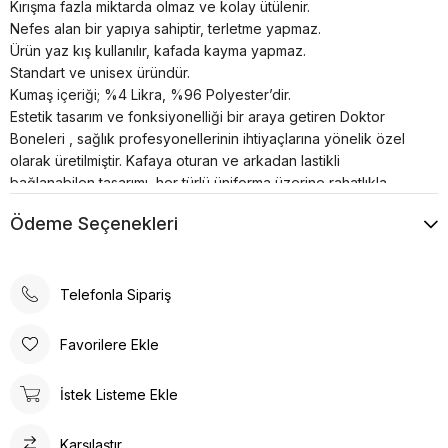
Kırışma fazla miktarda olmaz ve kolay ütülenir.
Nefes alan bir yapıya sahiptir, terletme yapmaz.
Ürün yaz kış kullanılır, kafada kayma yapmaz.
Standart ve unisex üründür.
Kumaş içeriği; %4 Likra, %96 Polyester’dir.
Estetik tasarım ve fonksiyonelliği bir araya getiren Doktor
Boneleri , sağlık profesyonellerinin ihtiyaçlarına yönelik özel
olarak üretilmiştir. Kafaya oturan ve arkadan lastikli
bağlanabilen tasarımı, her türlü üniforma üzerine rahatlıkla
takılabilme özelliğine sahiptir.
Ödeme Seçenekleri
Bonenin iç kısmında yer alan pamuklu özel ter bezi, kullanıcıya
konforlu bir deneyim sunar. Kumaş renkleri canlı ve
dayanıklıdır; solma çekme yapmaz. Ayrıca, kırışma sorunu
minimum seviyededir ve kolayca ütülenebilir. Nefes alan
Telefonla Sipariş
yapısı, terletme yapmaz ve yaz-kış kullanım için idealdir.
Ürün, kafada kayma yapmayacak şekilde tasarlanmıştır, bu da
Favorilere Ekle
sağlık profesyonellerinin uzun çalışma saatlerinde rahatlıkla
kullanabilmesine olanak tanır. Standart ve unisex ürün olması,
İstek Listeme Ekle
her cinsiyet ve beden tipine uygunluğu artırır.
Doktor Bone ile şıklık, konfor ve fonksiyonelliği bir arada
Karşılaştır
bulacaksınız. Sağlığınız için en iyisi!