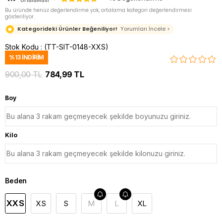
Ortalaması
Bu üründe henüz değerlendirme yok, ortalama kategori değerlendirmesi
gösteriliyor.
Kategorideki Ürünler Beğeniliyor!
Yorumları İncele >
Stok Kodu
(TT-SIT-0148-XXS)
%
13
İNDIRIM
900,00 TL
784,99 TL
Boy
Kilo
Beden
XXS
XS
S
M
L
XL