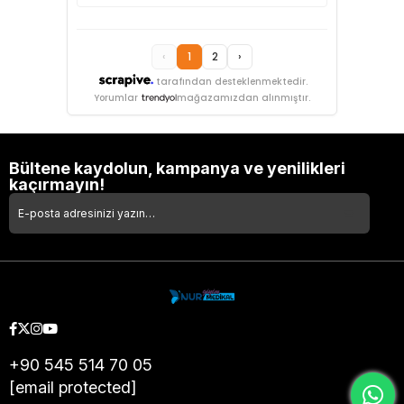
‹
1
2
›
tarafından desteklenmektedir.
Yorumlar
mağazamızdan alınmıştır.
Bültene kaydolun, kampanya ve yenilikleri
kaçırmayın!
+90 545 514 70 05
[email protected]