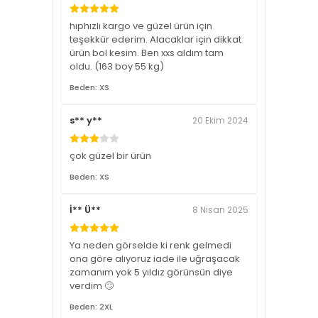
hıphızlı kargo ve güzel ürün için
teşekkür ederim. Alacaklar için dikkat
ürün bol kesim. Ben xxs aldım tam
oldu. (163 boy 55 kg)
Beden: XS
s** y**
20 Ekim 2024
çok güzel bir ürün
Beden: XS
İ** Ü**
8 Nisan 2025
Ya neden görselde ki renk gelmedi
ona göre alıyoruz iade ile uğraşacak
zamanım yok 5 yıldız görünsün diye
verdim 🙄
Beden: 2XL