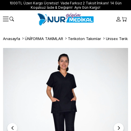
1000TL Üzeri Kargo Ücretsiz! Vade Farksız 2 Taksit İmkanı! 14 Gün
Koşulsuz İade & Değişim! Aynı Gün Kargo!
Anasayfa
ÜNİFORMA TAKIMLAR
Terikoton Takımlar